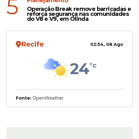
5
Planejamento
Operação Break remove barricadas e
reforça segurança nas comunidades
do V8 e V9, em Olinda
Recife
02:54, 08 Ago
24
°c
Fonte:
OpenWeather