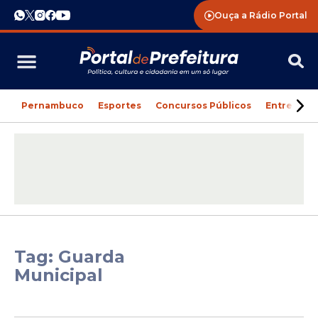
Ouça a Rádio Portal
Pernambuco
Esportes
Concursos Públicos
Entreteni
Tag: Guarda
Municipal