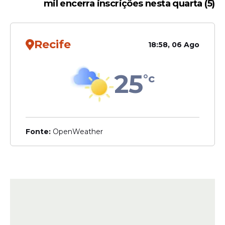
mil encerra inscrições nesta quarta (5)
Recife
18:58, 06 Ago
25
°c
Fonte:
OpenWeather