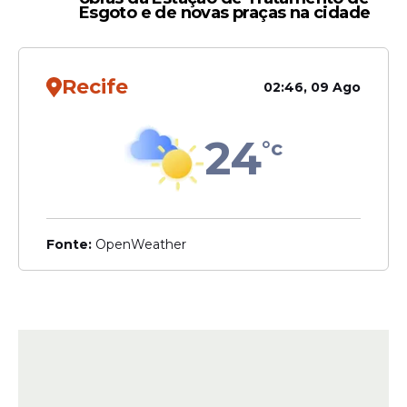
Esgoto e de novas praças na cidade
Recife
02:46, 09 Ago
24
°c
Fonte:
OpenWeather