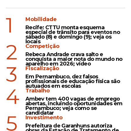
1
Mobilidade
Recife: CTTU monta esquema
especial de trânsito para eventos no
sábado (8) e domingo (9); veja os
locais
2
Competição
Rebeca Andrade crava salto e
conquista a maior nota do mundo no
aparelho em 2026; vídeo
3
Fiscalização
Em Pernambuco, dez falsos
profissionais de educação física são
autuados em escolas
4
Trabalho
Ambev tem 400 vagas de emprego
abertas, incluindo oportunidades em
Pernambuco; veja como se
candidatar
5
Investimento
Prefeitura de Garanhuns autoriza
obras da Estação de Tratamento de