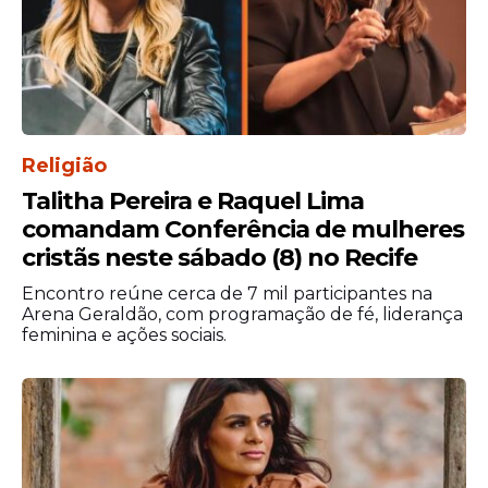
Religião
“Tem gente que acha que pode
Talitha Pereira e Raquel Lima
enganar Deus. Coloca qualquer
comandam Conferência de mulheres
valor lá no dízimo só pra dar
satisfação, como se Deus não
cristãs neste sábado (8) no Recife
estivesse vendo quanto a pessoa
Encontro reúne cerca de 7 mil participantes na
ganha. ”, disse, ao justificar o tom
Arena Geraldão, com programação de fé, liderança
duro adotado.
feminina e ações sociais.