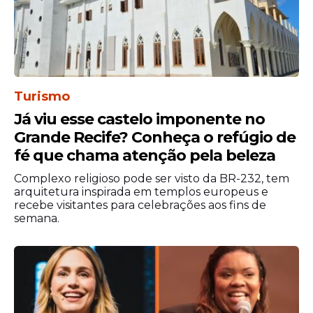
Polêmica do Dízimo
Conhecido por suas declarações
contundentes, o líder religioso afirmou
que algumas pessoas tentam “enganar a
Deus” ao contribuir com valores abaixo do
Turismo
que consideram correto.
Já viu esse castelo imponente no
Grande Recife? Conheça o refúgio de
Na fala,
Malafaia
direciona o discurso a um
fé que chama atenção pela beleza
grupo específico de fiéis, que, segundo ele,
age de forma consciente ao não entregar
Complexo religioso pode ser visto da BR-232, tem
integralmente o dízimo.
arquitetura inspirada em templos europeus e
recebe visitantes para celebrações aos fins de
semana.