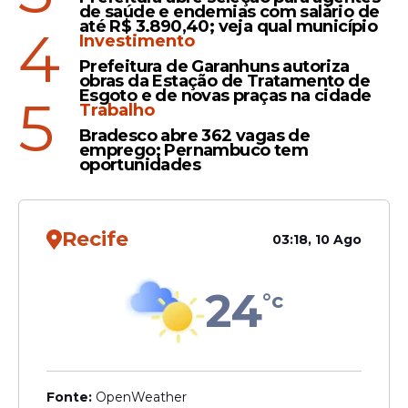
Moraes vota por tornar
de saúde e endemias com salário de
até R$ 3.890,40; veja qual município
4
Malafaia réu por ofensa ao
Investimento
Comando do Exército:
Prefeitura de Garanhuns autoriza
'frouxos, covardes e
obras da Estação de Tratamento de
Esgoto e de novas praças na cidade
omissos'
5
Trabalho
Bradesco abre 362 vagas de
emprego; Pernambuco tem
oportunidades
Veja Também
Recife
03:18, 10 Ago
Sobre seu patrimônio, Malafaia afirmou ter
24
°c
vivido de ofertas voluntárias por 28 anos,
além de vender mais de 10 milhões de
livros e cerca de 4 milhões de palestras em
DVD. Segundo ele, 90% dos recursos foram
destinados a doações, enquanto 10% foram
Fonte:
OpenWeather