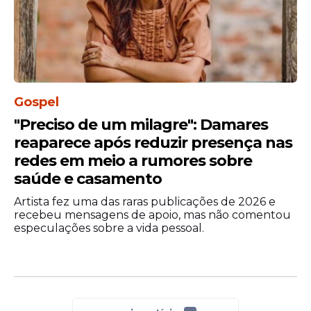
Gospel
"Preciso de um milagre": Damares
reaparece após reduzir presença nas
redes em meio a rumores sobre
O
pastor
argumenta que há pessoas que
saúde e casamento
contribuem com quantias menores
apenas para “dar satisfação” à igreja,
Artista fez uma das raras publicações de 2026 e
mesmo sabendo que estariam
recebeu mensagens de apoio, mas não comentou
especulações sobre a vida pessoal.
descumprindo o que consideram ser sua
obrigação religiosa.
Durante o pronunciamento, ele
exemplifica situações hipotéticas em que