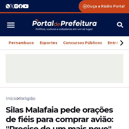
Ouça a Rádio Portal
Pernambuco
Esportes
Concursos Públicos
Entreteni
Início
Religião
Silas Malafaia pede orações
de fiéis para comprar avião:
"Preciso de um mais novo"