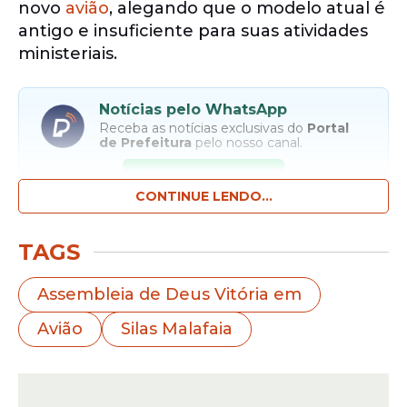
novo
avião
, alegando que o modelo atual é
antigo e insuficiente para suas atividades
ministeriais.
Notícias pelo WhatsApp
Receba as notícias exclusivas do
Portal
de Prefeitura
pelo nosso canal.
Entrar no canal
CONTINUE LENDO...
Em vídeo divulgado nas redes sociais, ele
TAGS
afirmou:
“Eu estou precisando trocar e estou
orando a Deus para me abrir portas para
Assembleia de Deus Vitória em
tocar em pessoas porque preciso de um
Avião
Silas Malafaia
avião
mais novo”.