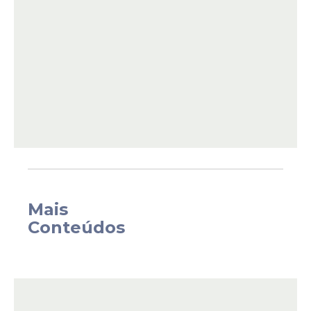
Atualmente,
Malafaia
utiliza um Cessna
Citation III de 1985, adquirido em 2009 pela
Associação Vitória em Cristo. O líder da
Mais
Assembleia de Deus Vitória em
Cristo
Conteúdos
defendeu o pedido de contribuições,
afirmando que o julgamento sobre suas
escolhas financeiras não cabe a terceiros:
“Se você não precisa, é uma questão sua.
Não julgue os outros por você”.