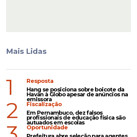
As declarações provocaram críticas de
internautas, que questionaram a utilização
de recursos de fiéis para despesas pessoais
de um religioso milionário.
Leia Também
Mais Lidas
Vídeo
1
Resposta
Silas Malafaia critica fiéis
que dão R$ 2 mil de dízimo:
Hang se posiciona sobre boicote da
Havan à Globo apesar de anúncios na
"Tem gente que acha que
emissora
2
pode enganar Deus"
Fiscalização
Em Pernambuco, dez falsos
profissionais de educação física são
autuados em escolas
3
Oportunidade
Processo
Prefeitura abre seleção para agentes