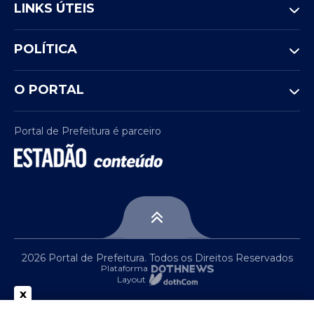
“O lucro da sua empresa é seu,
LINKS ÚTEIS
você faz o que quiser com ele.
Agora, o dízimo não é seu”,
POLÍTICA
declarou.
O PORTAL
A declaração gerou reações diversas nas
redes sociais. Enquanto seguidores
Portal de Prefeitura é parceiro
apoiaram a fala, destacando a importância
da fidelidade religiosa e da transparência
nas contribuições, críticos questionaram o
tom adotado e a pressão sobre os fiéis em
relação às doações financeiras.
2026 Portal de Prefeitura. Todos os Direitos Reservados
Plataforma
Layout
x