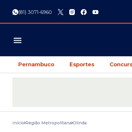
(81) 3071-6960
Pernambuco
Esportes
Concurs
Início
Região Metropolitana
Olinda