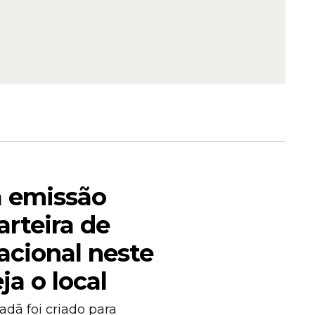
voa
em
o de
 chuvas
a emissão
arteira de
l.
acional neste
ja o local
adã foi criado para