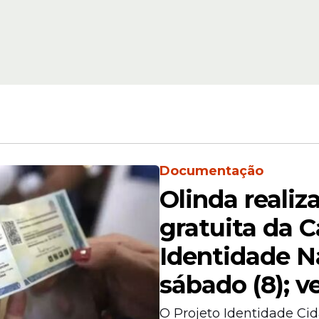
Medidas
tarefa
Governadora sobre
za no
Canal do Fragoso, 
inimiza
Olinda, e faz reuniã
monitoramento das
Documentação
Olinda realiz
gratuita da C
a, reforçou o aumento da capacidade operaciona
Identidade N
sábado (8); ve
O Projeto Identidade Cid