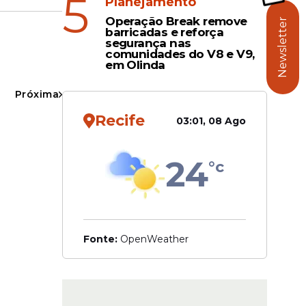
5
Planejamento
Operação Break remove
Newsletter
barricadas e reforça
segurança nas
comunidades do V8 e V9,
, com
em Olinda
ciais
romovendo
Próxima
Recife
03:01, 08 Ago
 o caráter
24
°c
Fonte:
OpenWeather