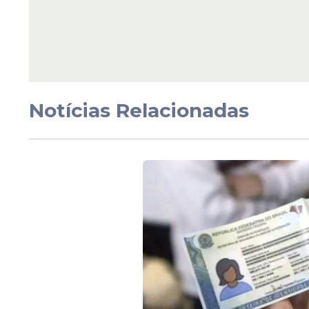
Serviço
Cehab reforça força-
de drenagem e limpe
Canal do Fragoso e m
impactos das chuvas
Notícias Relacionadas
Veja Também
O diretor-presidente da Cehab, Paulo Lir