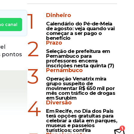
1
Dinheiro
Calendário do Pé-de-Meia
no canal
de agosto: veja quando vai
começar a ser pago o
benefício
2
Prazo
el
Seleção de prefeitura em
s pontos
Pernambuco para
professores encerra
inscrições nesta quinta (7)
3
Pernambuco
Operação Venatrix mira
grupo suspeito de
movimentar R$ 650 mil por
mês com tráfico de drogas
em Surubim
4
Diversão
Em Recife, no Dia dos Pais
terá opções gratuitas para
celebrar a data em parques,
museus e passeios
turísticos; confira