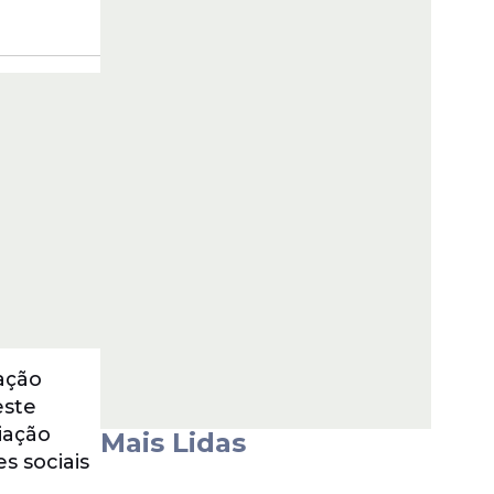
ação
este
iação
Mais Lidas
s sociais