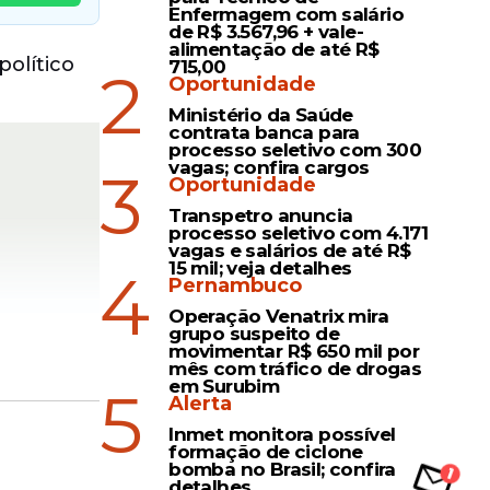
Enfermagem com salário
de R$ 3.567,96 + vale-
alimentação de até R$
olítico
715,00
2
Oportunidade
Ministério da Saúde
contrata banca para
processo seletivo com 300
vagas; confira cargos
3
Oportunidade
Transpetro anuncia
processo seletivo com 4.171
vagas e salários de até R$
15 mil; veja detalhes
4
Pernambuco
Operação Venatrix mira
grupo suspeito de
movimentar R$ 650 mil por
mês com tráfico de drogas
em Surubim
5
Alerta
Inmet monitora possível
formação de ciclone
bomba no Brasil; confira
é aparece
detalhes