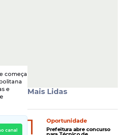
que começa
politana
as e
Mais Lidas
de
1
Oportunidade
Prefeitura abre concurso
no canal
para Técnico de