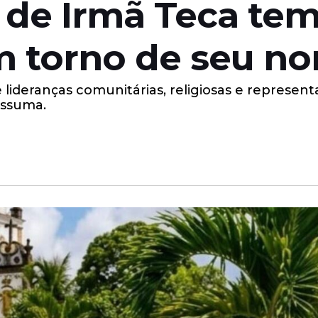
é de Irmã Teca t
em torno de seu n
lideranças comunitárias, religiosas e represen
issuma.