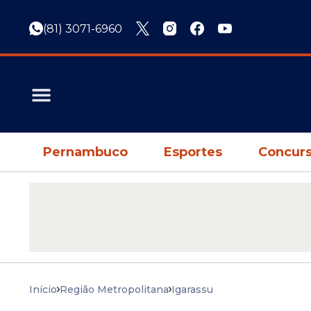
(81) 3071-6960
Pernambuco
Esportes
Concurs
Início
Região Metropolitana
Igarassu