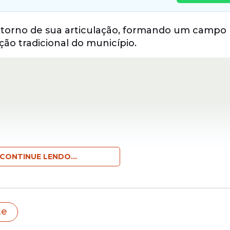
 torno de sua articulação, formando um campo p
ão tradicional do município.
CONTINUE LENDO...
e os grupos do ex-prefeito de Igarassu e atual
te
retário de Governo de Igarassu, César Ramos, Z