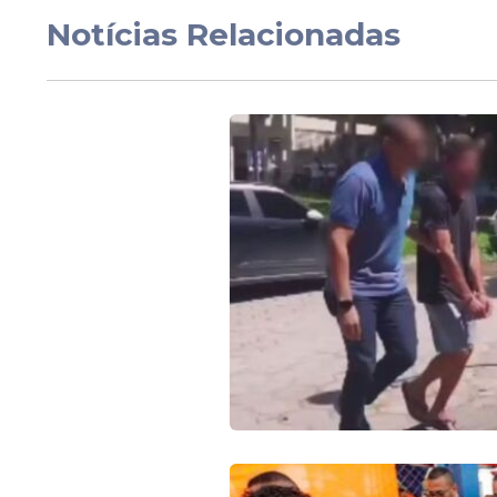
atribuída a Chico Kik
Notícias Relacionadas
Veja Também
"A gente fez no ano passado uma fiscaliz
Recife, porque a prefeitura do Recife dei
mostrou aqui ossadas expostas, banheiro
coisa. Denunciamos isso, a gente fez requ
Público", pontuou.