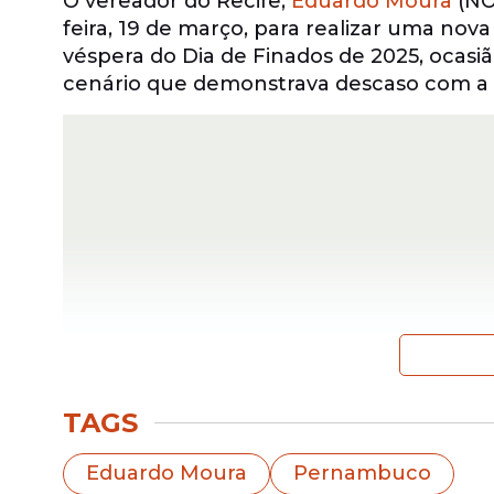
O vereador do Recife,
Eduardo Moura
(NO
feira, 19 de março, para realizar uma nova 
véspera do Dia de Finados de 2025, ocasi
cenário que demonstrava descaso com a
TAGS
Durante a visita desta quinta, o vereador
que o objetivo do seu mandato é mostrar 
Eduardo Moura
Pernambuco