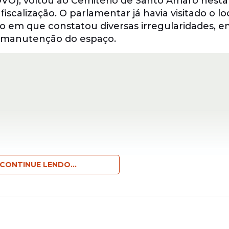
VO), voltou ao Cemitério de Santo Amaro nesta
fiscalização. O parlamentar já havia visitado o lo
ão em que constatou diversas irregularidades, 
 manutenção do espaço.
CONTINUE LENDO...
 fez uma transmissão ao vivo para a população, 
em tempo real a realidade do Recife e a import