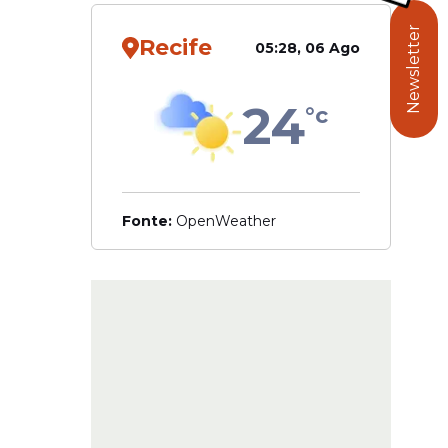
miliares.
Newsletter
o vocês
Recife
05:28, 06 Ago
zerem que
24
°c
Fonte:
OpenWeather