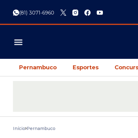
(81) 3071-6960
Pernambuco
Esportes
Concurs
Início
Pernambuco