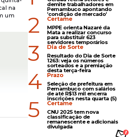
 quinta-
demite trabalhadores em
cal na
Pernambuco apontando
'condição de mercado'
2
em um
Certame
MPPE orienta Nazaré da
Mata a realizar concurso
para substituir 623
servidores temporários
3
Dia de Sorte
Resultado do Dia de Sorte
1263: veja os números
sorteados e a premiação
desta terça-feira
4
Prazo
Seleção de prefeitura em
Pernambuco com salários
de até R$13 mil encerra
inscrições nesta quarta (5)
5
Certame
CNU 2025 tem nova
classificação de
remanescente e adicionais
reforçando
divulgada
ância da