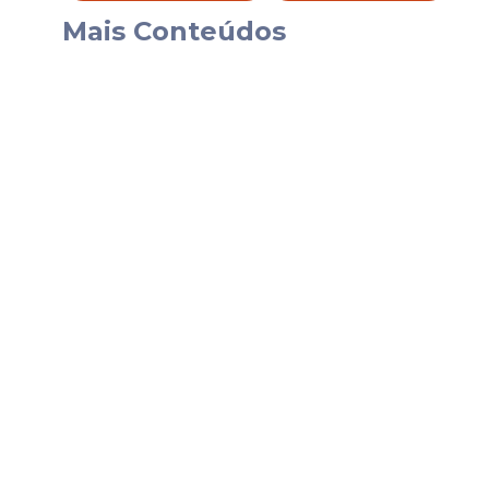
fiscalização constante para garantir segur
Mais Conteúdos
"Final da manhã. Estamos começando mais 
sabem que a gente faz. Por que ao vivo? 
a gente fez coisas que não fez ou que não fe