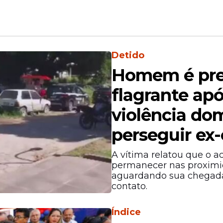
o
Pernambuco: "É um
ditador"
Detido
Homem é pr
flagrante ap
violência do
ação aqui para mostrar a maquiagem da prefeitur
perseguir ex
xava os cemitérios completamente largados. A gen
 imundo, túmulos que estavam quebrados, um m
A vítima relatou que o 
erimento e a gente fez um direcionamento ao Mini
permanecer nas proximid
aguardando sua chegada
contato.
Índice