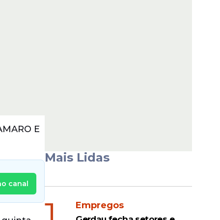
 AMARO E
Mais Lidas
no canal
1
Empregos
Gerdau fecha setores e