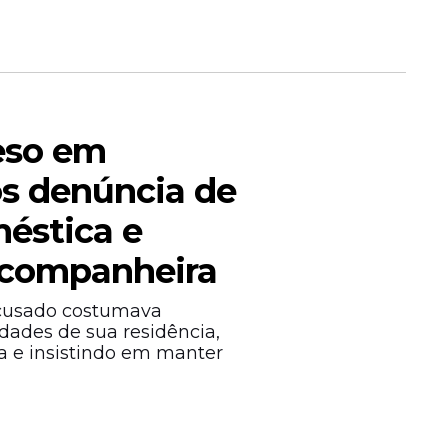
eso em
ós denúncia de
méstica e
a do
-companheira
te
onte de
acusado costumava
stério
ades de sua residência,
 e insistindo em manter