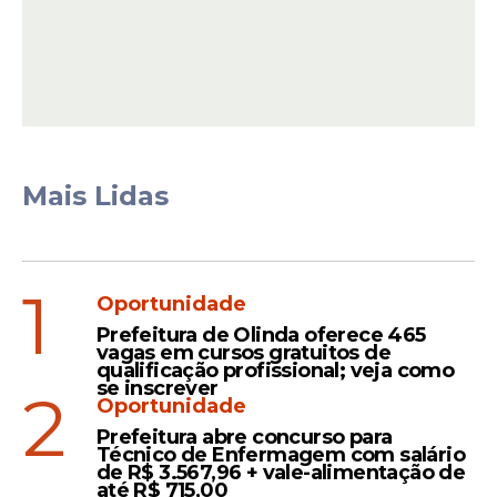
combatem o isolamento social e
fortalecem os vínculos comunitários. Para
a administração municipal, o sucesso da
viagem pelo segundo ano consecutivo
confirma a eficácia das políticas públicas
voltadas à terceira idade, provando que o
investimento em carinho e respeito é o
Mais Lidas
caminho certo para uma Toritama que não
para de avançar.
1
Oportunidade
Prefeitura de Olinda oferece 465
vagas em cursos gratuitos de
qualificação profissional; veja como
se inscrever
2
Oportunidade
Prefeitura abre concurso para
Técnico de Enfermagem com salário
de R$ 3.567,96 + vale-alimentação de
até R$ 715,00