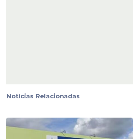
Veja Também
Ao todo, cerca de 2.500 estudantes de Belo
Jardim participaram da atividade. Em 2026,
a iniciativa passou a incluir também alunos
da rede estadual, ampliando o alcance da
ação e garantindo que mais jovens
tivessem acesso ao evento, considerado o
maior teatro a céu aberto do mundo.
Notícias Relacionadas