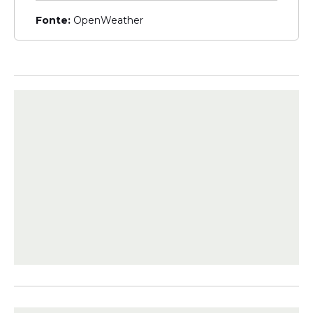
Fonte:
OpenWeather
Pernambuco
Raquel Lyra prestigia
abertura da Paixão de
Cristo em Nova Jerusalém:
'Mantendo a tradição'
Turismo
Prefeitura de Belo Jardim
leva 2500 estudantes à
Paixão de Cristo de Nova
Jerusalém