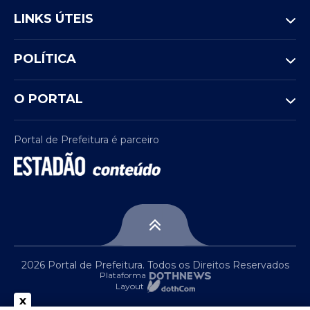
ampliação do público atendido, a
LINKS ÚTEIS
expectativa é que mais alunos possam
participar nos próximos anos, fortalecendo
POLÍTICA
a integração entre educação e cultura no
município.
O PORTAL
Portal de Prefeitura é parceiro
2026 Portal de Prefeitura. Todos os Direitos Reservados
Plataforma
Layout
x