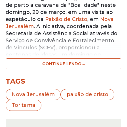
de perto a caravana da "Boa Idade" neste
domingo, 29 de março, em uma visita ao
espetáculo da
Paixão de Cristo
, em
Nova
Jerusalém
. A iniciativa, coordenada pela
Secretaria de Assistência Social através do
Serviço de Convivência e Fortalecimento
de Vínculos (SCFV), proporcionou a
centenas de idosas um domingo de
intensa emoção, fé e cultura no maior
CONTINUE LENDO...
teatro ao ar livre do mundo. O passeio faz
parte de um cronograma de atividades
TAGS
focado na socialização e na promoção da
qualidade de vida para os cidadãos da
Nova Jerusalém
paixão de cristo
terceira idade do município.
Toritama
Notícias pelo WhatsApp
Receba as notícias exclusivas do
Portal
de Prefeitura
pelo nosso canal.