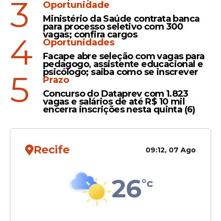
3
Oportunidade
Ministério da Saúde contrata banca
para processo seletivo com 300
Estudantes na Paixão de
vagas; confira cargos
4
Oportunidades
Cristo
Facape abre seleção com vagas para
pedagogo, assistente educacional e
A Prefeitura de Belo Jardim, por meio da
psicólogo; saiba como se inscrever
5
Prazo
Secretaria de Educação, Esportes e
Tecnologia, promoveu a ida de estudantes
Concurso do Dataprev com 1.823
vagas e salários de até R$ 10 mil
da rede municipal para assistir à tradicional
encerra inscrições nesta quinta (6)
Paixão de
Cristo
de Nova Jerusalém. O
espetáculo
é realizado no distrito de
Fazenda Nova, no município de Brejo da
Recife
09:12, 07 Ago
Madre de Deus, no Agreste de
Pernambuco.
26
°c
Leia Também