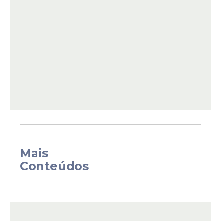
Entrar no canal
Em suas redes sociais, o prefeito destacou
a importância de manter programas que
valorizem a história e o bem-estar dos
toritamenses.
Mais
Conteúdos