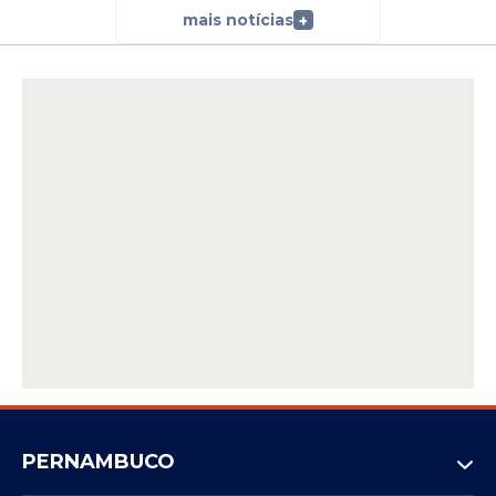
mais notícias
+
A iniciativa já vem sendo realizada de forma
contínua e chega ao terceiro ano. De
acordo com o prefeito Gilvandro Estrela, a
ação reforça o compromisso da gestão
com a educação e com o acesso à cultura,
ao proporcionar experiências que
complementam o aprendizado dos
estudantes.
PERNAMBUCO
Com a continuidade do projeto e a