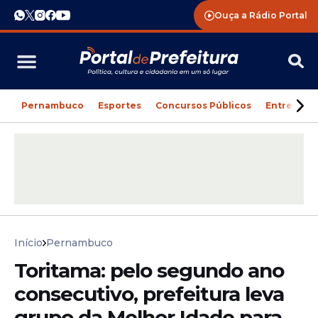
Ouça a Rádio Portal
Pernambuco
Esportes
Concursos Públicos
Entreteni
Início
Pernambuco
Toritama: pelo segundo ano
consecutivo, prefeitura leva
grupo da Melhor Idade para