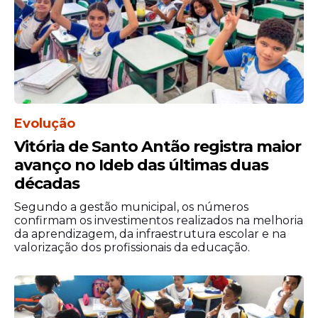
espetáculo. O acordo permitiu a aquisição
de ingressos com desconto, tornando
possível a participação dos alunos em uma
iniciativa de caráter social.
Evolução
Vitória de Santo Antão registra maior
avanço no Ideb das últimas duas
décadas
Segundo a gestão municipal, os números
confirmam os investimentos realizados na melhoria
da aprendizagem, da infraestrutura escolar e na
valorização dos profissionais da educação.
Logística
Para garantir a segurança e o conforto dos