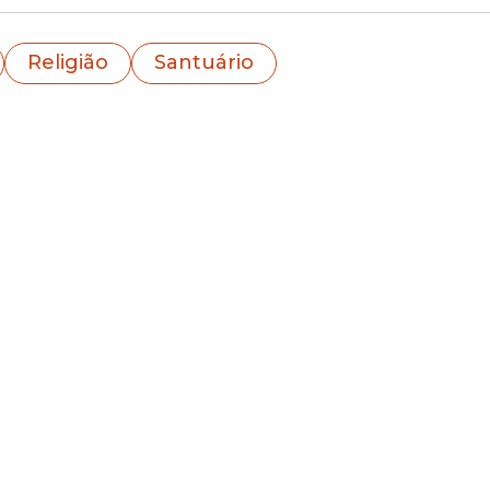
Religião
Santuário
complexo da Obra de Maria
oltadas à
educação e cultura
, incluindo uma
esco
com a
Orquestra Criança Cidadã
, referência naci
ramenta de transformação social.
idades em
arte, esporte e tecnologia
, com foco
abilidade, promovendo
inclusão social e desenv