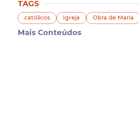
TAGS
católicos
Igreja
Obra de Maria
Educação e cultura no 
Mais Conteúdos
O projeto prevê a criação de atividades v
música inclusiva
, realizada em parceria 
internacional no uso da música como fer
O complexo também oferecerá oportun
crianças e jovens em situação de vulner
integral
.