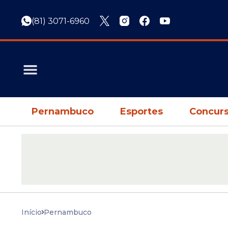
(81) 3071-6960
Pernambuco
Esportes
Concurs
Início
Pernambuco