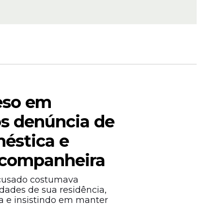
e Arena
a
Vigília
eso em
ós denúncia de
méstica e
-companheira
acusado costumava
ades de sua residência,
 e insistindo em manter
grinação
rcio e