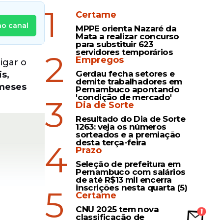
1
Certame
no canal
MPPE orienta Nazaré da
Mata a realizar concurso
para substituir 623
servidores temporários
2
Empregos
igar o
Gerdau fecha setores e
is,
demite trabalhadores em
meses
Pernambuco apontando
'condição de mercado'
3
Dia de Sorte
Resultado do Dia de Sorte
1263: veja os números
sorteados e a premiação
desta terça-feira
4
Prazo
Seleção de prefeitura em
Pernambuco com salários
de até R$13 mil encerra
inscrições nesta quarta (5)
5
Certame
CNU 2025 tem nova
classificação de