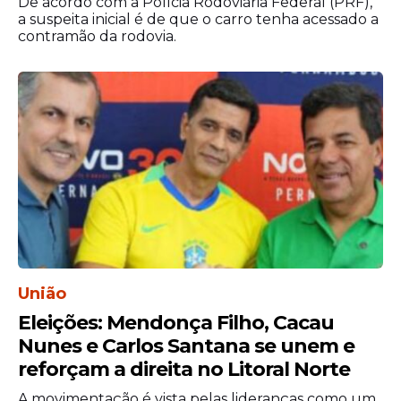
De acordo com a Polícia Rodoviária Federal (PRF),
a suspeita inicial é de que o carro tenha acessado a
contramão da rodovia.
“Olinda vive um momento importante de
avanços. Temos obras em andamento,
novos investimentos chegando e uma
equipe comprometida em fazer a cidade
avançar. Nosso foco é seguir cuidando das
pessoas e promovendo melhorias que
impactem o dia a dia da população”,
destacou.
União
Prefeita Mirella recebe
Eleições: Mendonça Filho, Cacau
governadora
Nunes e Carlos Santana se unem e
A prefeita de Olinda, Mirella Almeida (PSD),
reforçam a direita no Litoral Norte
e a governadora Raquel Lyra (PSD)
A movimentação é vista pelas lideranças como um