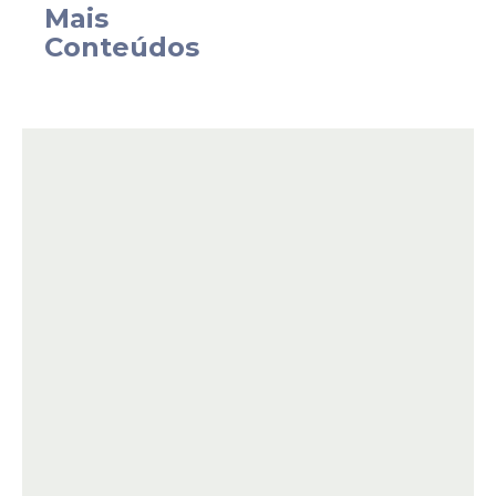
Mais
população.
Conteúdos
O encontro contou, ainda, com a
participação do secretário de Governo,
Júlio Correia; da secretária de Obras,
Claudia Peregrino; do secretário de Gestão
Urbana, Rafael Arruda; e da diretora-
presidente da Agência de
Desenvolvimento de Olinda, Bruna Lins.