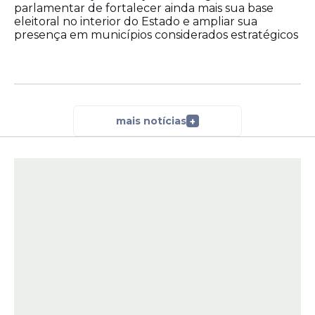
"A governadora Raquel Lyra acabou de sair
parlamentar de fortalecer ainda mais sua base
eleitoral no interior do Estado e ampliar sua
daqui, junto com a gente, em um dos
presença em municípios considerados estratégicos
trechos da obra do Canal do Fragoso que a
gente viu a necessidade de fazer uma
abertura para minimizar esses danos
causados", comentou Mirella.
mais notícias
+