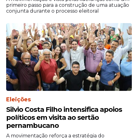
realizaram vistoria conjunta na obra do
primeiro passo para a construção de uma atuação
Canal do Fragoso, no dia 1⁰ de maio.
conjunta durante o processo eleitoral
Eleições
Com o objetivo de garantir melhor
Silvio Costa Filho intensifica apoios
escoamento das águas pluviais, foi
políticos em visita ao sertão
realizada uma abertura emergencial em
pernambucano
um dos trechos do serviço.
A movimentação reforça a estratégia do