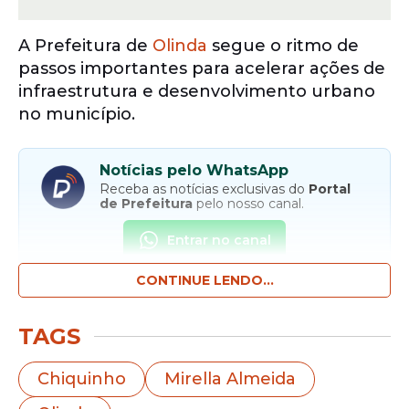
A Prefeitura de
Olinda
segue o ritmo de
passos importantes para acelerar ações de
infraestrutura e desenvolvimento urbano
no município.
Notícias pelo WhatsApp
Receba as notícias exclusivas do
Portal
de Prefeitura
pelo nosso canal.
Entrar no canal
CONTINUE LENDO...
Nesta sexta-feira, 12 de junho,
Chiquinho
e
Mirella Almeida
reuniram parte do
TAGS
secretariado e equipes técnicas para
alinhar o calendário de obras que será
Chiquinho
Mirella Almeida
executado nos próximos meses na cidade.