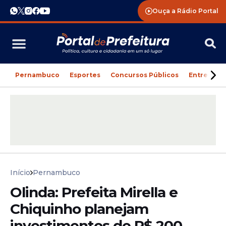
Ouça a Rádio Portal
Pernambuco
Esportes
Concursos Públicos
Entreteni
Início
Pernambuco
Olinda: Prefeita Mirella e
Chiquinho planejam
investimentos de R$ 200