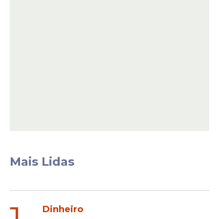
Durante a
reunião
, foram discutidas
prioridades, cronogramas e estratégias
para garantir mais eficiência na execução
das obras e ampliar os resultados já
alcançados pela gestão municipal.
Leia Também
Mais Lidas
Iniciativa
Mirella Almeida recebe
ligação de ministro das
Cidades que garante apoio
Dinheiro
para Olinda após chuvas