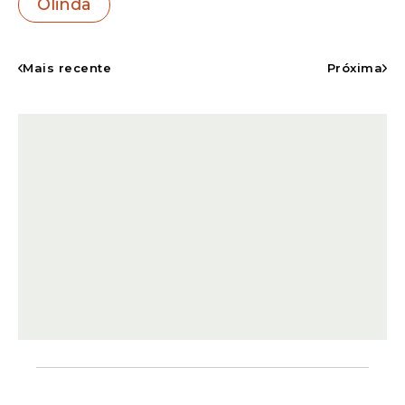
Olinda
Mais recente
Próxima
O pacote de investimentos prevê a
aplicação de cerca de R$ 200 milhões em
serviços estruturais voltados à melhoria da
mobilidade, requalificação de espaços
públicos, drenagem, pavimentação e
outras intervenções que impactam
diretamente a qualidade de vida da