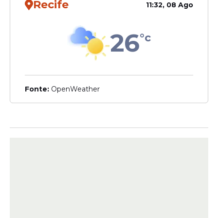
Recife
11:32, 08 Ago
26
°c
Fonte:
OpenWeather
View this post on Instagram