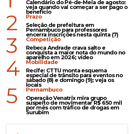
1
Calendário do Pé-de-Meia de agosto:
veja quando vai começar a ser pago o
benefício
2
Prazo
Olinda
Seleção de prefeitura em
Pernambuco para professores
Prefeita Mirella Almeida
encerra inscrições nesta quinta (7)
3
recebe governadora que faz
Competição
escoamento emergencial
Rebeca Andrade crava salto e
no Canal do Fragoso
conquista a maior nota do mundo no
aparelho em 2026; vídeo
4
Mobilidade
Recife: CTTU monta esquema
especial de trânsito para eventos no
sábado (8) e domingo (9); veja os
locais
5
Veja Também
Pernambuco
Operação Venatrix mira grupo
suspeito de movimentar R$ 650 mil
por mês com tráfico de drogas em
Surubim