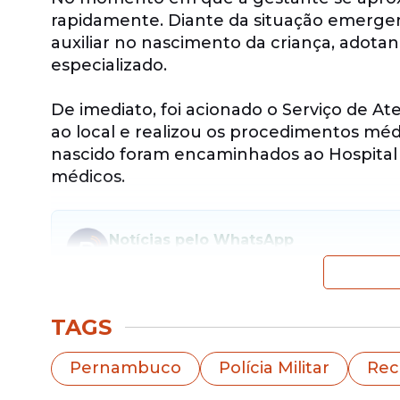
rapidamente. Diante da situação emergenci
auxiliar no nascimento da criança, adotan
especializado.
De imediato, foi acionado o Serviço de
ao local e realizou os procedimentos méd
nascido foram encaminhados ao Hospita
médicos.
Notícias pelo WhatsApp
Receba as notícias exclusivas do
Portal de Pr
https://www.instagram.com/p/DVfELSKEa
TAGS
Pernambuco
Polícia Militar
Rec