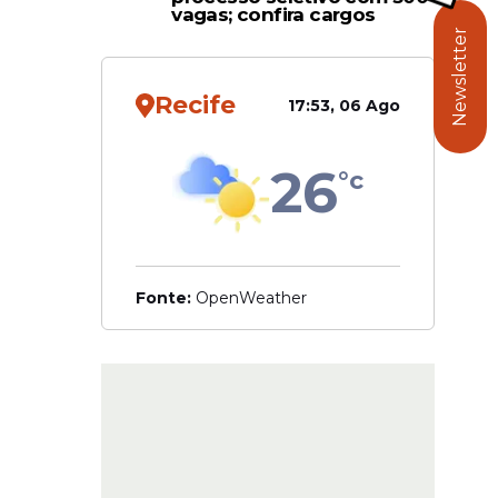
vagas; confira cargos
Newsletter
Recife
17:53, 06 Ago
26
°c
da
Fonte:
OpenWeather
arto.
ndo os