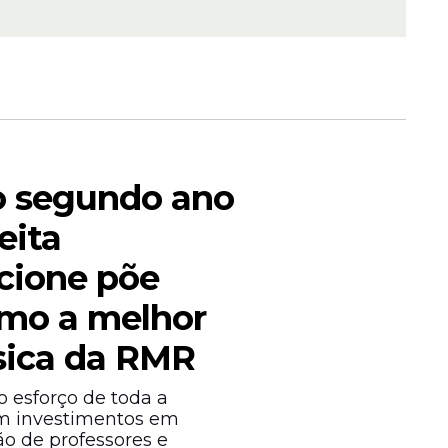
ho foram
izados.
ssário.
lo segundo ano
eita
lcione põe
omo a melhor
sica da RMR
do esforço de toda a
m investimentos em
ão de professores e