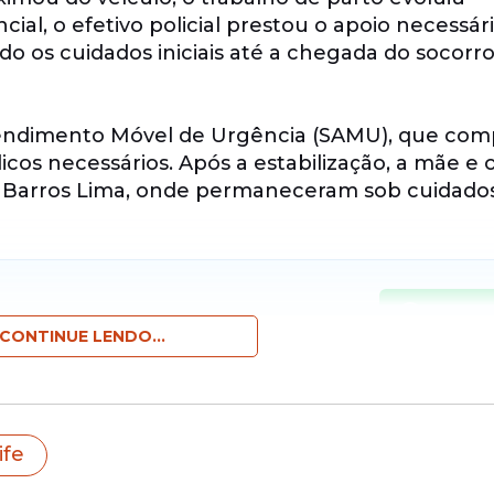
al, o efetivo policial prestou o apoio necessár
do os cuidados iniciais até a chegada do socorr
 Atendimento Móvel de Urgência (SAMU), que co
icos necessários. Após a estabilização, a mãe e
l Barros Lima, onde permaneceram sob cuidado
Entrar 
efeitura
pelo nosso canal.
CONTINUE LENDO...
yG/
ife