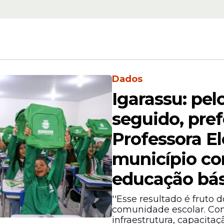
da. Após os primeiros atendimentos, mãe e fil
na, onde receberam cuidados médicos especial
e de
saúde
, recebendo o acompanhamento nece
Dados
Igarassu: pe
seguido, pref
Professora E
município c
educação bá
''Esse resultado é fruto 
comunidade escolar. Co
infraestrutura, capacitaç