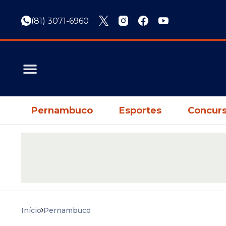
(81) 3071-6960
Pernambuco
Esportes
Concurs
Início
Pernambuco