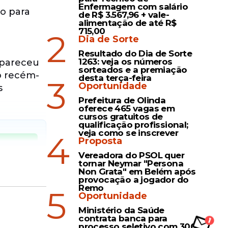
Enfermagem com salário
io para
de R$ 3.567,96 + vale-
alimentação de até R$
o
715,00
2
Dia de Sorte
Resultado do Dia de Sorte
1263: veja os números
mpareceu
sorteados e a premiação
 o recém-
desta terça-feira
3
Oportunidade
s
Prefeitura de Olinda
oferece 465 vagas em
cursos gratuitos de
qualificação profissional;
veja como se inscrever
4
Proposta
no canal
Vereadora do PSOL quer
tornar Neymar "Persona
Non Grata" em Belém após
provocação a jogador do
Remo
5
Oportunidade
Ministério da Saúde
contrata banca para
processo seletivo com 300