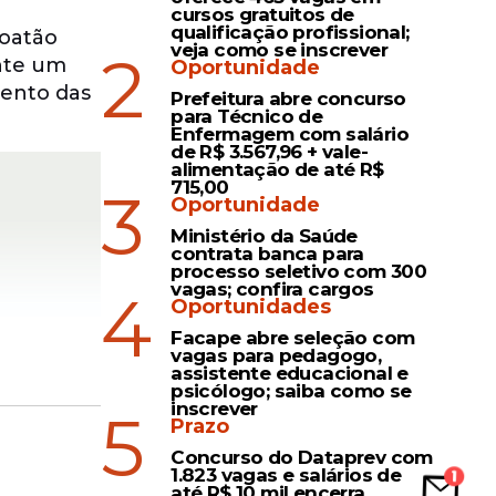
cursos gratuitos de
qualificação profissional;
boatão
veja como se inscrever
2
nte um
Oportunidade
mento das
Prefeitura abre concurso
para Técnico de
Enfermagem com salário
de R$ 3.567,96 + vale-
alimentação de até R$
715,00
3
Oportunidade
Ministério da Saúde
contrata banca para
processo seletivo com 300
vagas; confira cargos
4
Oportunidades
Facape abre seleção com
vagas para pedagogo,
assistente educacional e
psicólogo; saiba como se
inscrever
5
Prazo
Concurso do Dataprev com
1.823 vagas e salários de
a, por
até R$ 10 mil encerra