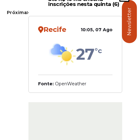
drenagem
inscrições nesta quinta (6)
Newsletter
Próxima
ampliar a
Recife
10:05, 07 Ago
 com o
os mais
elhores
27
°c
Fonte:
OpenWeather