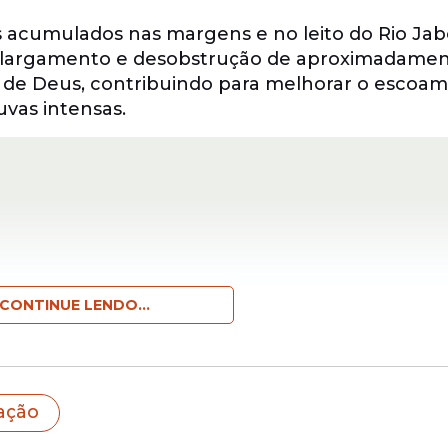
os acumulados nas margens e no leito do Rio Ja
a, alargamento e desobstrução de aproximadame
 de Deus, contribuindo para melhorar o escoa
uvas intensas.
CONTINUE LENDO...
ação
o de
ações
preventivas executadas pela Prefeitur