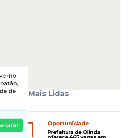
verno
boatão,
ade de
Mais Lidas
1
Oportunidade
no canal
Prefeitura de Olinda
oferece 465 vagas em