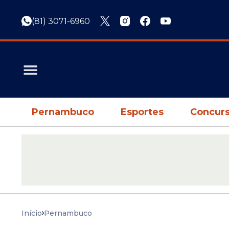
(81) 3071-6960
Pernambuco
Esportes
Concurs
Início
Pernambuco