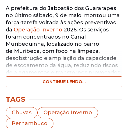
A prefeitura do Jaboatão dos Guararapes
no último sábado, 9 de maio, montou uma
força-tarefa voltada às ações preventivas
da
Operação Inverno
2026. Os serviços
foram concentrados no Canal
Muribequinha, localizado no bairro
de Muribeca, com foco na limpeza,
desobstrução e ampliação da capacidade
de escoamento da água, reduzindo riscos
de alagamentos e transtornos provocados
pelas
chuvas
.
CONTINUE LENDO...
Notícias pelo WhatsApp
TAGS
Receba as notícias exclusivas do
Portal
de Prefeitura
pelo nosso canal.
Chuvas
Operação Inverno
Entrar no canal
Pernambuco