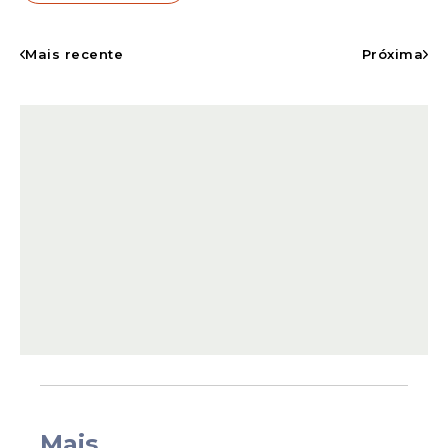
A ação contou com o apoio de uma
Mais recente
Próxima
máquina anfíbia, equipamento
especializado para atuar em áreas de rios e
canais de maior complexidade operacional.
Ao todo, aproximadamente quatro
quilômetros de extensão do canal
passaram por serviços de limpeza, além do
alargamento e aprofundamento do leito.
Mais