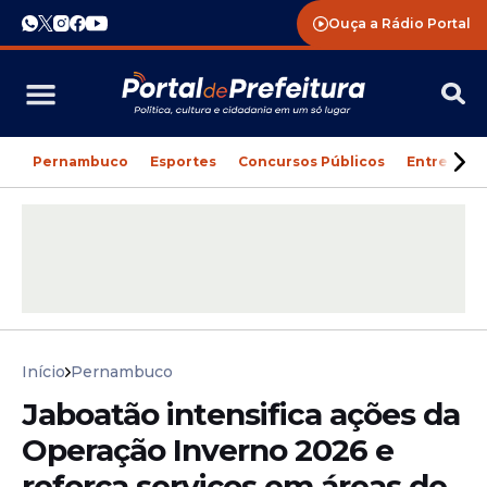
Ouça a Rádio Portal
Pernambuco
Esportes
Concursos Públicos
Entreteni
Início
Pernambuco
Jaboatão intensifica ações da
Operação Inverno 2026 e
reforça serviços em áreas de