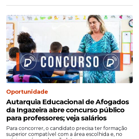
reforçou a importância do trabalho
preventivo realizado em toda a cidade:
“As equipes seguem mobilizadas em vários
bairros com serviços de limpeza de canais,
galerias e canaletas. O objetivo é reduzir os
impactos provocados pelas
chuvas
e
preservar a rotina da população durante o
inverno”
, destacou.
Oportunidade
Autarquia Educacional de Afogados
da Ingazeira abre concurso público
para professores; veja salários
Para concorrer, o candidato precisa ter formação
superior compatível com a área escolhida e, no