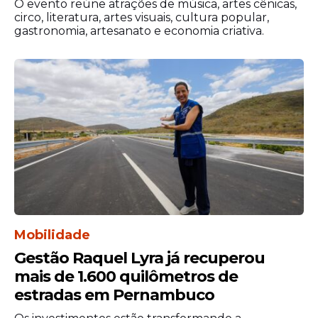
O evento reúne atrações de música, artes cênicas,
circo, literatura, artes visuais, cultura popular,
gastronomia, artesanato e economia criativa.
A Prefeitura do Jaboatão dos Guararapes
também reforçou a importância da
colaboração da população no descarte
correto do lixo e entulhos, evitando o
bloqueio de canais, galerias e sistemas de
drenagem, contribuindo diretamente para
a prevenção de alagamentos e demais
transtornos durante o período chuvoso.
Mobilidade
Gestão Raquel Lyra já recuperou
mais de 1.600 quilômetros de
estradas em Pernambuco