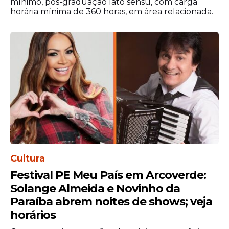
mínimo, pós-graduação lato sensu, com carga
horária mínima de 360 horas, em área relacionada.
Morador da região, o comerciante Moacir
Franco Fernandes, de 48 anos, ressaltou os
benefícios das intervenções realizadas no
Canal Muribequinha.
“Em períodos de chuva, o acesso aqui ficava
muito complicado por causa do nível da
água. Com essa limpeza, a expectativa é de
melhora no tráfego e mais tranquilidade
para quem mora e trabalha na área”
,
comentou.
Cultura
Festival PE Meu País em Arcoverde:
Solange Almeida e Novinho da
Paraíba abrem noites de shows; veja
horários