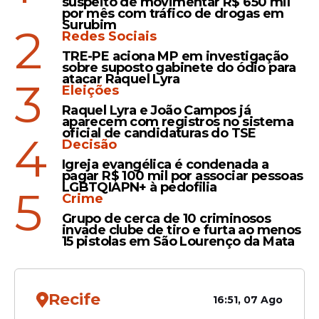
suspeito de movimentar R$ 650 mil
por mês com tráfico de drogas em
Leia Também
Surubim
2
Redes Sociais
TRE-PE aciona MP em investigação
sobre suposto gabinete do ódio para
Iniciativa
atacar Raquel Lyra
3
Eleições
Prefeitura do Jaboatão
Raquel Lyra e João Campos já
realiza campanha Maio
aparecem com registros no sistema
oficial de candidaturas do TSE
Amarelo com ação
4
Decisão
educativa no trânsito
Igreja evangélica é condenada a
pagar R$ 100 mil por associar pessoas
LGBTQIAPN+ à pedofilia
5
Crime
Parceria
Grupo de cerca de 10 criminosos
invade clube de tiro e furta ao menos
Jaboatão é primeira cidade
15 pistolas em São Lourenço da Mata
do Nordeste a fazer a PPP
da Modernização da
Atenção Primária à Saúde
Recife
16:51, 07 Ago