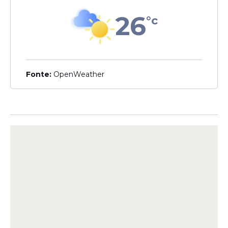
26
°c
Veja Também
Fonte:
OpenWeather
Esses serviços serão executados
de forma contínua para garantir
mais segurança e bem-estar à
população. Ao longo das
próximas semanas, diversas
áreas da cidade continuarão
recebendo ações preventivas,
minimizando os impactos das
chuvas
e evitando situações que
possam colocar moradores em