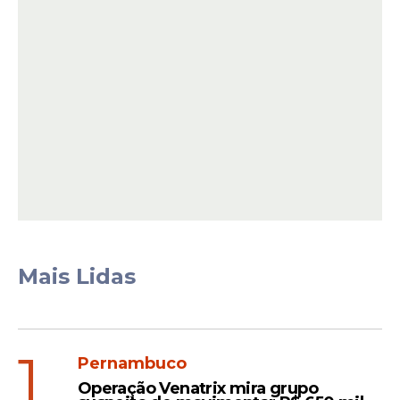
de apoio.
Mais Lidas
O prefeito Mano Medeiros, destacou o
compromisso da gestão municipal com a
prevenção e a segurança da população
1
durante o período chuvoso:
Pernambuco
Operação Venatrix mira grupo