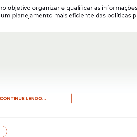
o objetivo organizar e qualificar as informaçõe
o um planejamento mais eficiente das políticas p
CONTINUE LENDO...
r de 18 anos podem realizar o cadastro para par
o