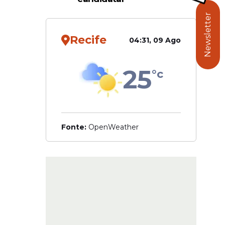
dos,
Newsletter
Recife
04:31, 09 Ago
25
°c
Fonte:
OpenWeather