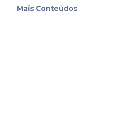
Já quem se inscreveu em
períodos
anteri
Mais Conteúdos
etapa considerada essencial para futuras