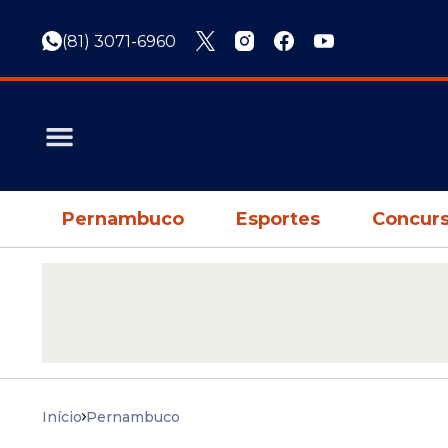
(81) 3071-6960
Pernambuco
Esportes
Concurs
Início
Pernambuco