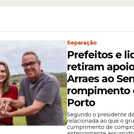
Separação
ortância da iniciativa para o acompanhamento
Prefeitos e l
retiram apoio
Arraes ao Se
rompimento 
Porto
Segundo o presidente da
relacionada ao que o gr
cumprimento de comprom
anteriormente assumidos