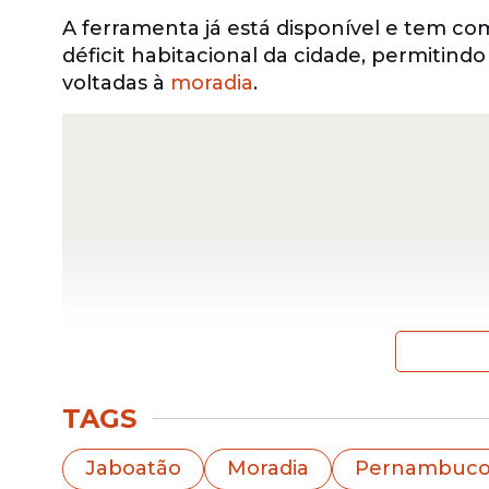
A ferramenta já está disponível e tem com
déficit habitacional da cidade, permitind
voltadas à
moradia
.
TAGS
Por meio da plataforma, moradores a parti
dos programas habitacionais.
Jaboatão
Moradia
Pernambuc