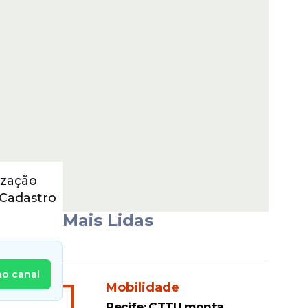
ização
 Cadastro
Mais Lidas
no canal
1
Mobilidade
Recife: CTTU monta