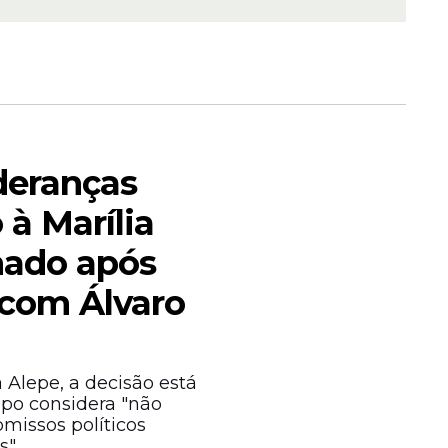
 das
ideranças
 à Marília
nado após
com Álvaro
 Alepe, a decisão está
upo considera "não
issos políticos
".