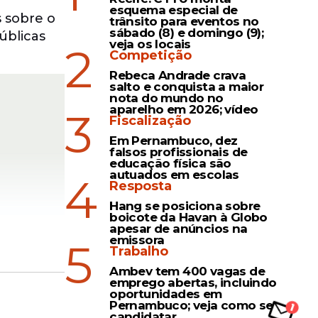
esquema especial de
s sobre o
trânsito para eventos no
sábado (8) e domingo (9);
úblicas
veja os locais
2
Competição
Rebeca Andrade crava
salto e conquista a maior
nota do mundo no
aparelho em 2026; vídeo
3
Fiscalização
Em Pernambuco, dez
falsos profissionais de
educação física são
autuados em escolas
4
Resposta
Hang se posiciona sobre
boicote da Havan à Globo
apesar de anúncios na
emissora
5
Trabalho
Ambev tem 400 vagas de
emprego abertas, incluindo
ticipar
oportunidades em
Pernambuco; veja como se
candidatar