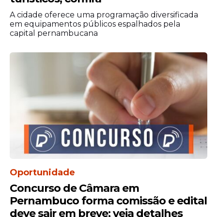
A cidade oferece uma programação diversificada
Especialistas em finanças públicas
em equipamentos públicos espalhados pela
apontam que a antecipação da folha
capital pernambucana
costuma gerar impacto positivo no
comércio, especialmente em cidades do
interior que têm nas festas juninas uma
das principais fontes de movimentação
econômica do ano.
Oportunidade
Concurso de Câmara em
Pernambuco forma comissão e edital
deve sair em breve; veja detalhes