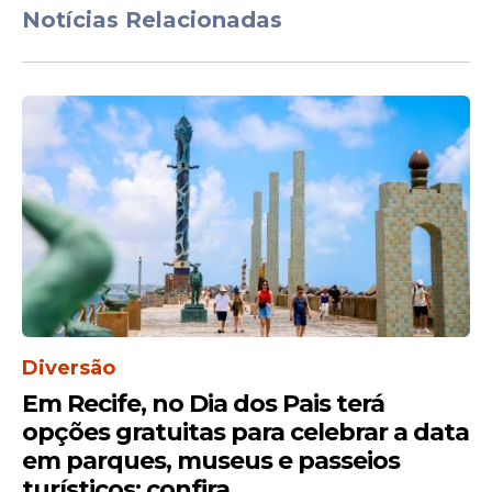
Notícias Relacionadas
Expectativa para 2026
A repetição da medida nos últimos três
Diversão
anos faz com que servidores e entidades
Em Recife, no Dia dos Pais terá
representativas acompanhem com
atenção qualquer movimentação do
opções gratuitas para celebrar a data
Palácio do Campo das Princesas nas
em parques, museus e passeios
semanas que antecedem o São João.
turísticos; confira