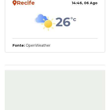
Recife
14:46, 06 Ago
26
°c
Veja Também
Fonte:
OpenWeather
No ano seguinte, a estratégia foi repetida.
Em 2024, a folha salarial inicialmente
programada para 28 de junho foi paga em
21 de junho, garantindo que os servidores
recebessem os vencimentos antes das
principais celebrações juninas.