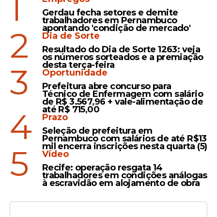
1
Gerdau fecha setores e demite
trabalhadores em Pernambuco
Leia Também
apontando 'condição de mercado'
2
Dia de Sorte
Resultado do Dia de Sorte 1263: veja
os números sorteados e a premiação
Avanço
desta terça-feira
3
Oportunidade
Raquel Lyra amplia
Prefeitura abre concurso para
proteção social ao formar
Técnico de Enfermagem com salário
320 novos bombeiros
de R$ 3.567,96 + vale-alimentação de
até R$ 715,00
militares no Juntos Pela
4
Prazo
Segurança
Seleção de prefeitura em
Pernambuco com salários de até R$13
mil encerra inscrições nesta quarta (5)
5
Fortalecimento
Vídeo
Raquel Lyra comanda
Recife: operação resgata 14
trabalhadores em condições análogas
formatura de 182 novos
à escravidão em alojamento de obra
oficiais da PMPE para
reforçar a Segurança
Pública