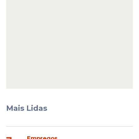
Em 2023, o pagamento da folha de junho
estava previsto para o dia 30, mas foi
antecipado para 23 de junho, véspera do
feriado de São João. Na época, o governo
Mais Lidas
informou que a medida beneficiou mais de
231 mil servidores e injetou cerca de R$ 1,1
bilhão na economia do Estado.
Empregos