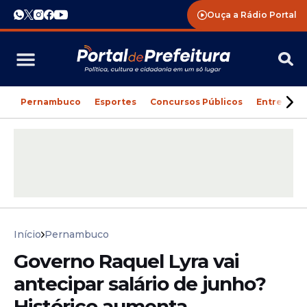
Ouça a Rádio Portal
Pernambuco
Esportes
Concursos Públicos
Entreteni
Início
Pernambuco
Governo Raquel Lyra vai
antecipar salário de junho?
Histórico aumenta