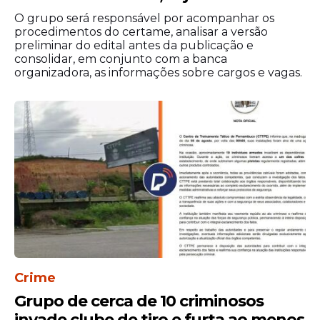
O grupo será responsável por acompanhar os
Além disso, a medida costuma ser bem
procedimentos do certame, analisar a versão
recebida pelos servidores, que conseguem
preliminar do edital antes da publicação e
consolidar, em conjunto com a banca
organizar despesas, viagens e celebrações
organizadora, as informações sobre cargos e vagas.
familiares com maior tranquilidade
financeira.
Por enquanto, o
Governo de Pernambuco
ainda não confirmou qualquer alteração
no calendário de pagamento de junho. No
entanto, diante do histórico recente, a
expectativa pela antecipação segue alta
entre os mais de 200 mil servidores
estaduais.
Caso a tradição iniciada em 2023 seja
Crime
mantida, Pernambuco poderá registrar o
Grupo de cerca de 10 criminosos
quarto ano consecutivo de pagamento
antecipado antes do São João, reforçando
invade clube de tiro e furta ao menos