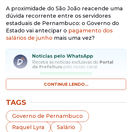
A proximidade do São João reacende uma
dúvida recorrente entre os servidores
estaduais de Pernambuco: o Governo do
Estado vai antecipar o
pagamento dos
salários de junho
mais uma vez?
Notícias pelo WhatsApp
Receba as notícias exclusivas do
Portal
de Prefeitura
pelo nosso canal.
Entrar no canal
CONTINUE LENDO...
Embora ainda não haja anúncio oficial
TAGS
sobre uma eventual mudança no
calendário de pagamentos deste ano, o
Governo de Pernambuco
histórico recente da gestão da
Raquel Lyra
Salário
governadora
Raquel Lyra
tem alimentado a