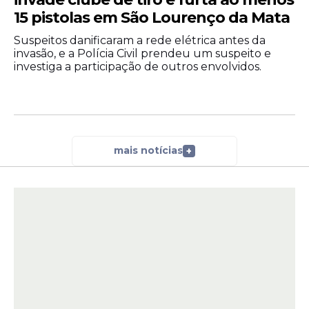
uma política que se tornou uma das
15 pistolas em São Lourenço da Mata
marcas da atual gestão estadual.
Suspeitos danificaram a rede elétrica antes da
invasão, e a Polícia Civil prendeu um suspeito e
investiga a participação de outros envolvidos.
mais notícias
+