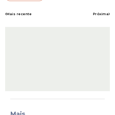
A solenidade de formatura do Curso de
Formação e Habilitação de Praças (CFHP)
Mais recente
Próxima
do
Corpo de Bombeiros
Militar de
Pernambuco (CBMPE), foi realizada nesta
quinta-feira, 11 de junho, no Quartel do
Comando Geral da corporação.
Mais