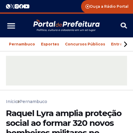
Ouça a Rádio Portal
Pernambuco
Esportes
Concursos Públicos
Entreteni
Início
Pernambuco
Raquel Lyra amplia proteção
social ao formar 320 novos
bombeiros militares no