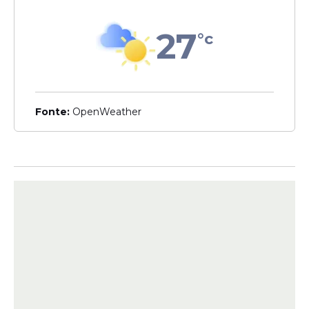
27
°c
Leia Também
Evento
Fonte:
OpenWeather
Raquel Lyra lança 26ª
Fenearte com investimento
de R$ 16 milhões, maior
aporte da feira
Iniciativa
Raquel Lyra lança projeto
Areninhas para construção
de 203 campos de futebol
em Pernambuco