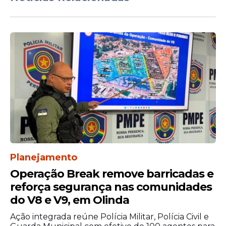
do reforço no efetivo. "Com novos bombeiros,
o Governo desafoga o trabalho desses
profissionais, garante mais profissionais nas
ruas, garante que a sociedade seja mais
assistida e isso é muito importante”,
pontuou.
Planejamento
Operação Break remove barricadas e
reforça segurança nas comunidades
do V8 e V9, em Olinda
Ação integrada reúne Polícia Militar, Polícia Civil e