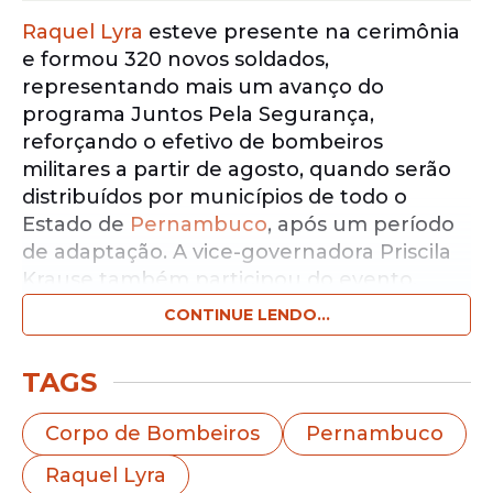
Raquel Lyra
esteve presente na cerimônia
e formou 320 novos soldados,
representando mais um avanço do
programa Juntos Pela Segurança,
reforçando o efetivo de bombeiros
militares a partir de agosto, quando serão
distribuídos por municípios de todo o
Estado de
Pernambuco
, após um período
de adaptação. A vice-governadora Priscila
Krause também participou do evento.
CONTINUE LENDO...
Notícias pelo WhatsApp
Receba as notícias exclusivas do
Portal
TAGS
de Prefeitura
pelo nosso canal.
Corpo de Bombeiros
Pernambuco
Entrar no canal
Raquel Lyra