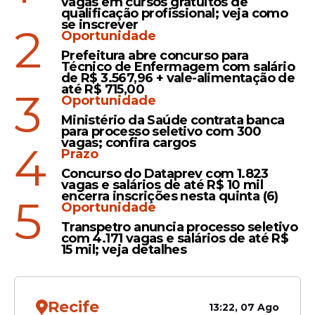
vagas em cursos gratuitos de
qualificação profissional; veja como
se inscrever
2
Oportunidade
Prefeitura abre concurso para
Técnico de Enfermagem com salário
de R$ 3.567,96 + vale-alimentação de
até R$ 715,00
3
Oportunidade
Ministério da Saúde contrata banca
Ao longo do período de instrução, os
para processo seletivo com 300
vagas; confira cargos
4
futuros soldados receberam uma
Prazo
formação técnico-profissional voltada para
Concurso do Dataprev com 1.823
as diversas áreas de atuação do CBMPE,
vagas e salários de até R$ 10 mil
encerra inscrições nesta quinta (6)
5
que incluem situações como combate a
Oportunidade
incêndios urbanos e florestais, salvamento
Transpetro anuncia processo seletivo
terrestre, aquático e em altura,
com 4.171 vagas e salários de até R$
15 mil; veja detalhes
atendimento pré-hospitalar, ações de
defesa civil, gestão de riscos e
atendimento a emergências.
Recife
13:22, 07 Ago