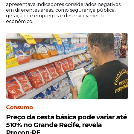
apresentava indicadores considerados negativos
Administração, Ana Maraíza; o
em diferentes áreas, como segurança pública,
comandante-geral da Polícia Militar de
geração de empregos e desenvolvimento
Pernambuco (PMPE), Ivanildo Torres; e o
econômico.
gerente-geral da Polícia Científica de
Pernambuco, Wagner Bezerra.
Consumo
Preço da cesta básica pode variar até
510% no Grande Recife, revela
Procon-PE