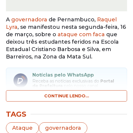
A
governadora
de Pernambuco,
Raquel
Lyra
, se manifestou nesta segunda-feira, 16
de março, sobre o
ataque com faca
que
deixou três estudantes feridos na Escola
Estadual Cristiano Barbosa e Silva, em
Barreiros, na Zona da Mata Sul.
Notícias pelo WhatsApp
Receba as notícias exclusivas do
Portal
de Prefeitura
pelo nosso canal.
CONTINUE LENDO...
Entrar no canal
TAGS
Em pronunciamento, a governadora
Raquel Lyra afirmou que está
Ataque
governadora