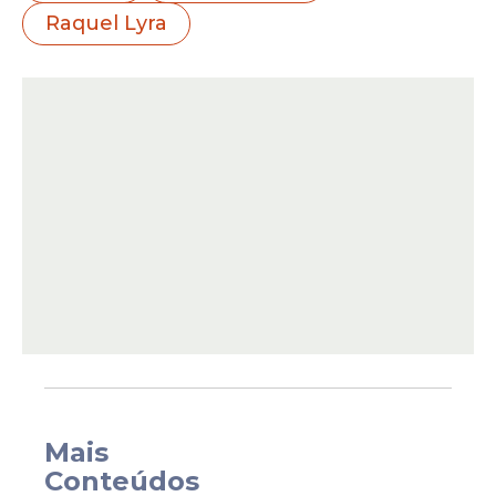
acompanhando pessoalmente todos os
Raquel Lyra
desdobramentos do caso e coordenando,
junto à Polícia Militar e às secretarias de
Educação e Saúde, as ações de
atendimento às vítimas e de investigação
do episódio.
Mais
Conteúdos
Segundo ela,
“o governo está atuando de