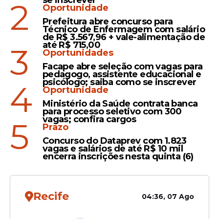
se inscrever
2
Oportunidade
Ataque em escola de
Prefeitura abre concurso para
Barreiros: testemunhas
Técnico de Enfermagem com salário
dizem que suspeito
de R$ 3.567,96 + vale-alimentação de
até R$ 715,00
3
desenhava símbolos
Oportunidades
nazistas em caderno
Facape abre seleção com vagas para
pedagogo, assistente educacional e
psicólogo; saiba como se inscrever
4
Oportunidade
Urgente
Ministério da Saúde contrata banca
Ataque com faca em escola
para processo seletivo com 300
estadual deixa três
vagas; confira cargos
5
Prazo
estudantes feridos em
Concurso do Dataprev com 1.823
Barreiros
vagas e salários de até R$ 10 mil
encerra inscrições nesta quinta (6)
Recife
04:36, 07 Ago
Veja Também