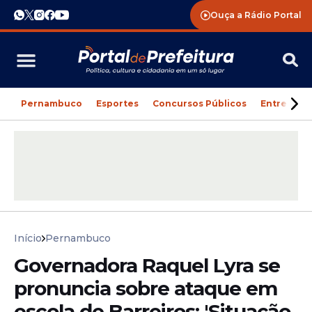
Ouça a Rádio Portal
Pernambuco
Esportes
Concursos Públicos
Entreteni
Início
Pernambuco
Governadora Raquel Lyra se
pronuncia sobre ataque em
escola de Barreiros: 'Situação