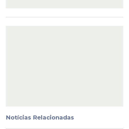
A governadora reforçou que o governo de
Pernambuco mantém compromisso com a
segurança nas escolas e com a proteção
de todos os estudantes, garantindo que
unidades de ensino sejam espaços de
aprendizado, respeito e paz.
Notícias Relacionadas