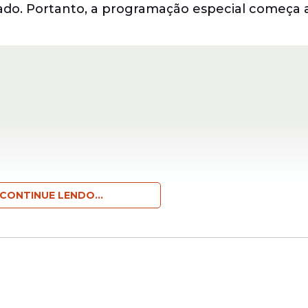
o. Portanto, a programação especial começa 
CONTINUE LENDO...
cional “Acorda Povo”, quando a Orquestra Mar
rla às 5h. Às 9h, será realizada a Missa em Ação