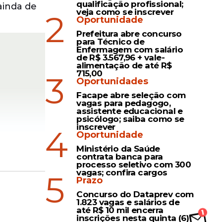
qualificação profissional;
ainda de
veja como se inscrever
2
Oportunidade
Prefeitura abre concurso
para Técnico de
Enfermagem com salário
de R$ 3.567,96 + vale-
alimentação de até R$
715,00
3
Oportunidades
Facape abre seleção com
vagas para pedagogo,
assistente educacional e
psicólogo; saiba como se
inscrever
4
Oportunidade
Ministério da Saúde
contrata banca para
processo seletivo com 300
vagas; confira cargos
5
Prazo
Concurso do Dataprev com
acafrevo
1.823 vagas e salários de
até R$ 10 mil encerra
 de Graças
inscrições nesta quinta (6)