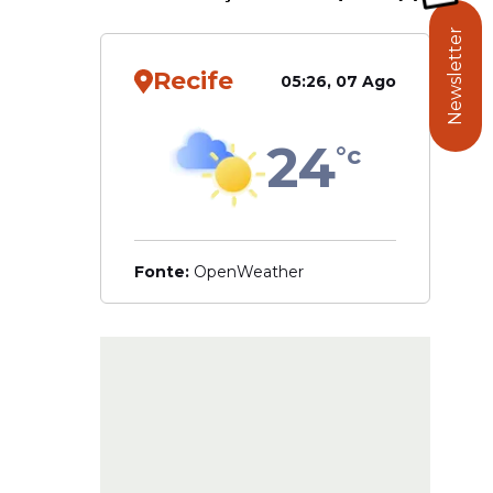
Newsletter
alupe em
Recife
05:26, 07 Ago
24
°c
Fonte:
OpenWeather