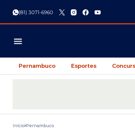
(81) 3071-6960
Pernambuco
Esportes
Concurs
Início
Pernambuco