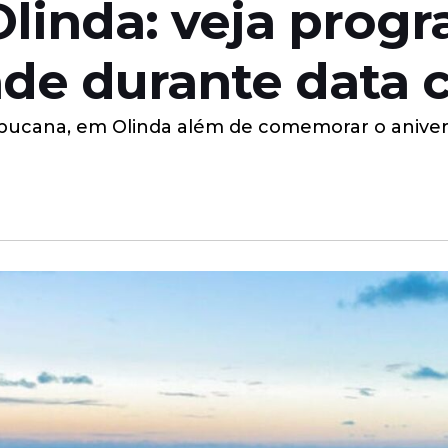
Olinda: veja prog
dade durante data
ucana, em Olinda além de comemorar o aniversá