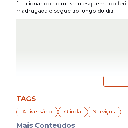
funcionando no mesmo esquema do feriad
madrugada e segue ao longo do dia.
TAGS
Programação
Aniversário
Olinda
Serviços
As
festividades
começam cedo com o tradi
se apresenta e os passistas percorrem a o
Mais Conteúdos