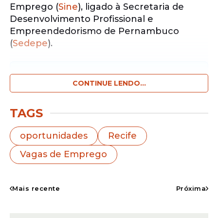
Emprego (
Sine
), ligado à Secretaria de
Desenvolvimento Profissional e
Empreendedorismo de Pernambuco
(
Sedepe
).
Notícias pelo WhatsApp
Receba as notícias exclusivas do
CONTINUE LENDO...
Portal
de Prefeitura
pelo nosso canal.
TAGS
Entrar no canal
oportunidades
Recife
Do total, 607 vagas são ofertadas pelo
Vagas de Emprego
Go
Recife
, incluindo oportunidades na
capital e em cidades da Região
Metropolitana. Os salários podem chegar a
Mais recente
Próxima
R$ 5,2 mil. O cadastro pode ser feito no
site
oficial
.