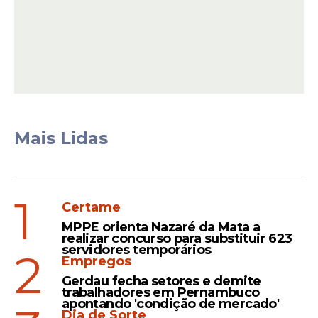
para o Recife nesta
quarta-feira (13):
Municipios
Vagas
Descrição
Contrato
Salário
AJUDANTE DE
NÃO
10
PERMANENTE
ELETRICISTA
INFORMAD
Mais Lidas
1
AUXILIAR DE COZINHA
PERMANENTE
1800
AUXILIAR DE LINHA DE
20
PERMANENTE
1661
PRODUÇÃO
1
Certame
AUXILIAR TÉCNICO DE
NÃO
MPPE orienta Nazaré da Mata a
5
INSTALAÇÕES
PERMANENTE
INFORMAD
realizar concurso para substituir 623
ELETROMECÂNICAS
servidores temporários
2
Empregos
CAMAREIRA DE
Gerdau fecha setores e demite
2
PERMANENTE
1713,69
HOTEL
trabalhadores em Pernambuco
apontando 'condição de mercado'
Dia de Sorte