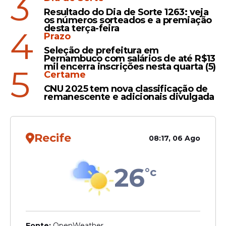
3
Resultado do Dia de Sorte 1263: veja
5
CHEFE DE COZINHA
PERMANENTE
3500
os números sorteados e a premiação
desta terça-feira
4
Prazo
CONTROLADOR DE
NÃO
Seleção de prefeitura em
3
PERMANENTE
PRAGAS
INFORMAD
Pernambuco com salários de até R$13
mil encerra inscrições nesta quarta (5)
5
Certame
COZINHEIRO DE
1
PERMANENTE
1665
CNU 2025 tem nova classificação de
RESTAURANTE
remanescente e adicionais divulgada
5
COZINHEIRO GERAL
PERMANENTE
2500
Recife
08:17, 06 Ago
ELETRICISTA DE
1
PERMANENTE
2044,79
INSTALAÇÕES
26
°c
EMPREGADO
NÃO
1
PERMANENTE
DOMÉSTICO DIARISTA
INFORMAD
2
GARÇOM
PERMANENTE
1713
Fonte:
OpenWeather