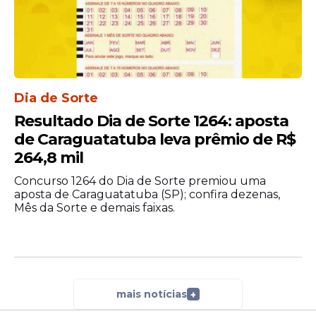
vagas de emprego nesta
quarta (13) com salários de
até R$ 3,5 mil; veja
Dia de Sorte
Oportunidade
Resultado Dia de Sorte 1264: aposta
Prefeitura de Belo Jardim
de Caraguatatuba leva prêmio de R$
abre seleção com 181 vagas
264,8 mil
e salários de até
R$7.000,00; veja detalhes
Concurso 1264 do Dia de Sorte premiou uma
aposta de Caraguatatuba (SP); confira dezenas,
Mês da Sorte e demais faixas.
Veja Também
mais notícias
+