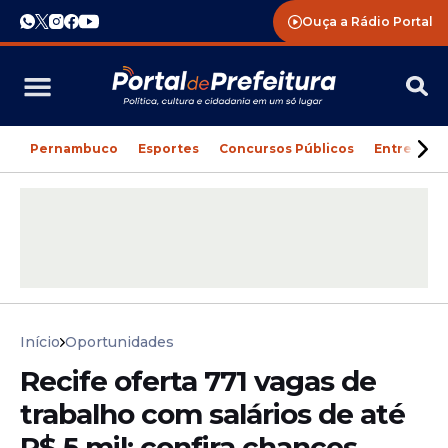
Ouça a Rádio Portal
Pernambuco
Esportes
Concursos Públicos
Entreteni
Início
Oportunidades
Recife oferta 771 vagas de
trabalho com salários de até
R$ 5 mil; confira chances