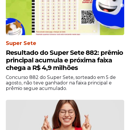
PORTA
Vagas PCD:
Super Sete
Municipios
Vagas
Descrição
Contrato
Salário
Escolari
Resultado do Super Sete 882: prêmio
ENSIN
ATENDENTE
NÃO
principal acumula e próxima faixa
1
PERMANENTE
MÉDI
DE LOJAS
INFORMADO
COMPLE
chega a R$ 4,9 milhões
Concurso 882 do Super Sete, sorteado em 5 de
ATENDENTE
NÃO
agosto, não teve ganhador na faixa principal e
50
DE LOJAS E
PERMANENTE
1733
RECIFE
EXIGI
prêmio segue acumulado.
MERCADOS
TÉCNICO DE
ENSIN
SEGURANÇA
NÃO
4
PERMANENTE
MÉDI
DO
INFORMADO
COMPLE
TRABALHO