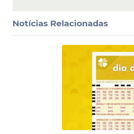
2
GERENTE DE RESTAURANTE
RECIFE
2
MARCENEIRO
Notícias Relacionadas
MECÂNICO DE MANUTENÇÃO DE
1
CAMINHÃO A DIESEL
MOTORISTA DE FURGÃO OU
6
VEÍCULO SIMILAR
OPERADOR DE TELEMARKETING
40
ATIVO
4
PASTELEIRO
10
PEDREIRO
4
SUBGERENTE DE RESTAURANTE
5
TÉCNICO DE EDIFICAÇÕES