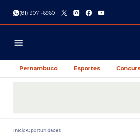
(81) 3071-6960
Pernambuco
Esportes
Concurs
Início
Oportunidades