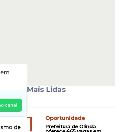
s em
Mais Lidas
no canal
1
Oportunidade
Prefeitura de Olinda
rismo de
oferece 465 vagas em