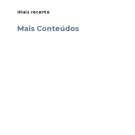
agendamento. As vagas podem ser preenc
Mais recente
Mais Conteúdos