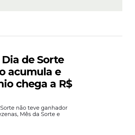
ESES
ESES
ESES
ESES
 Dia de Sorte
ESES
so acumula e
io chega a R$
ESES
ESES
ESES
 Sorte não teve ganhador
dezenas, Mês da Sorte e
ESES