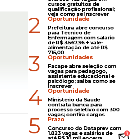
cursos gratuitos de
qualificação profissional;
veja como se inscrever
2
Oportunidade
Prefeitura abre concurso
para Técnico de
Enfermagem com salário
de R$ 3.567,96 + vale-
alimentação de até R$
715,00
3
Oportunidades
Facape abre seleção com
vagas para pedagogo,
assistente educacional e
psicólogo; saiba como se
inscrever
4
Oportunidade
Ministério da Saúde
des
contrata banca para
processo seletivo com 300
vagas; confira cargos
5
Prazo
à Casa
Concurso do Dataprev com
ade de
1.823 vagas e salários de
até R$ 10 mil encerra