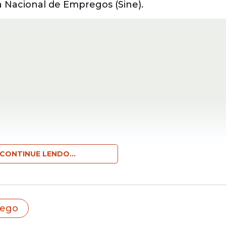
a Nacional de Empregos (Sine).
CONTINUE LENDO...
dem chegar a R$ 2,3 mil. Dentre as oportunida
deficiência
(PCD).
cer a uma unidade da Agência do Trabalho ou 
rego
, nº 425, Boa Vista, das 8h às 17h, sem necessid