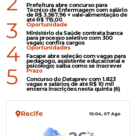
2
ciências contábeis,
tecnologia
da
Prefeitura abre concurso para
informação, logística, física, estatística,
Técnico de Enfermagem com salário
de R$ 3.567,96 + vale-alimentação de
matemática, engenharias e cursos
até R$ 715,00
3
correlatos.
Oportunidade
Ministério da Saúde contrata banca
para processo seletivo com 300
vagas; confira cargos
4
Oportunidades
Facape abre seleção com vagas para
pedagogo, assistente educacional e
psicólogo; saiba como se inscrever
5
Prazo
Concurso do Dataprev com 1.823
vagas e salários de até R$ 10 mil
encerra inscrições nesta quinta (6)
Recife
10:04, 07 Ago
O Porto Digital informa ainda que algumas
competências poderão ser consideradas
diferenciais durante o processo seletivo.
°c