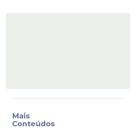
Capgemini, Deloitte, EY, Extreme Digital e
NTT DATA. Além da
capacitação
, os
participantes poderão ampliar a rede de
contatos profissionais e ter acesso a
oportunidades de entrevistas com as
companhias parceiras.
Mais
Conteúdos