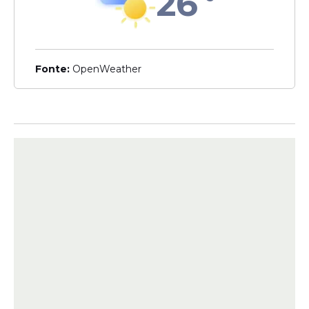
26
Entre elas estão conhecimentos básicos
de informática, domínio do pacote Office,
boa comunicação verbal e escrita,
capacidade de escuta ativa e
Fonte:
OpenWeather
compreensão das necessidades dos
clientes.
O conhecimento em idiomas,
especialmente inglês e espanhol, também
poderá contribuir para a avaliação dos
candidatos.