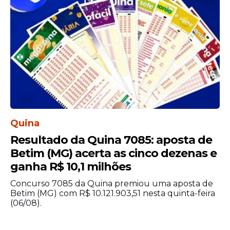
possibilidade de interação direta com as
empresas parceiras. Durante o programa,
os alunos poderão ampliar sua rede de
contatos profissionais e participar de
processos de seleção para oportunidades
futuras.
Com
vagas
gratuitas e foco em áreas
estratégicas para o mercado de trabalho, o
Programa de Academias do Porto Digital
Quina
surge como uma oportunidade para quem
busca qualificação profissional e deseja
Resultado da Quina 7085: aposta de
fortalecer a carreira no setor de
Betim (MG) acerta as cinco dezenas e
tecnologia
.
ganha R$ 10,1 milhões
Concurso 7085 da Quina premiou uma aposta de
Betim (MG) com R$ 10.121.903,51 nesta quinta-feira
(06/08).