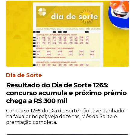
análise de competências interpessoais,
trabalho em equipe e capacidade de
resolução de problemas.
Dia de Sorte
Resultado do Dia de Sorte 1265:
concurso acumula e próximo prêmio
chega a R$ 300 mil
Aulas e formação
Concurso 1265 do Dia de Sorte não teve ganhador
na faixa principal; veja dezenas, Mês da Sorte e
As atividades estão previstas para começar
premiação completa.
no dia 29 de junho e serão realizadas