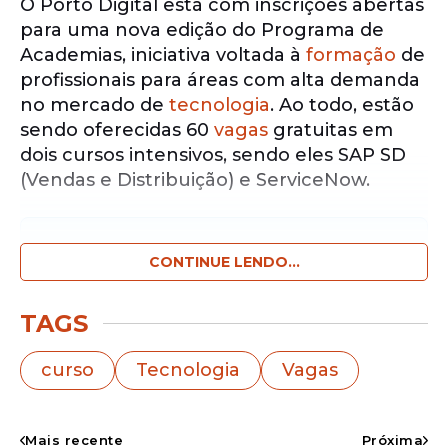
O Porto Digital está com inscrições abertas
para uma nova edição do Programa de
Academias, iniciativa voltada à
formação
de
profissionais para áreas com alta demanda
no mercado de
tecnologia
. Ao todo, estão
sendo oferecidas 60
vagas
gratuitas em
dois cursos intensivos, sendo eles SAP SD
(Vendas e Distribuição) e ServiceNow.
Notícias pelo WhatsApp
Receba as notícias exclusivas do
CONTINUE LENDO...
Portal
de Prefeitura
pelo nosso canal.
TAGS
Entrar no canal
curso
Tecnologia
Vagas
A ação é realizada em parceria com
empresas do setor tecnológico e de
consultoria, entre elas Accenture,
Mais recente
Próxima