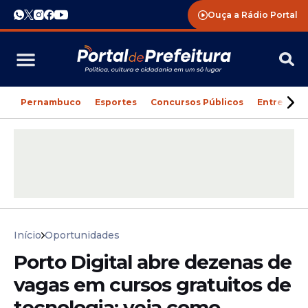
Ouça a Rádio Portal
Pernambuco
Esportes
Concursos Públicos
Entreteni
Início
Oportunidades
Porto Digital abre dezenas de
vagas em cursos gratuitos de
tecnologia; veja como