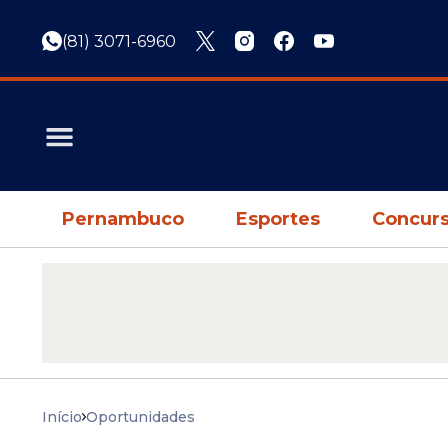
(81) 3071-6960
Pernambuco
Esportes
Concurs
Início
Oportunidades