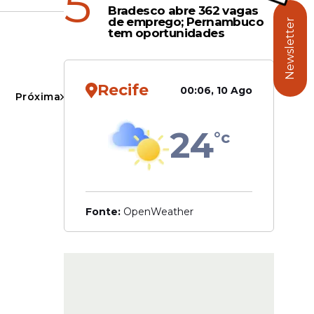
5
Bradesco abre 362 vagas
de emprego; Pernambuco
Newsletter
tem oportunidades
de da
no período
lente a
Recife
00:06, 10 Ago
Próxima
24
°c
 ICMBio.
8h30 às
Fonte:
OpenWeather