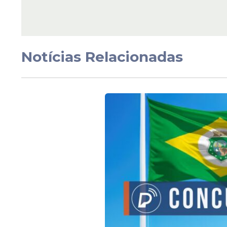
Oportunidade
Seleção Detran da Ba
com 170 vagas e salár
até R$ 3,8 mil tem ins
Notícias Relacionadas
abertas; veja mais
Veja Também
A
seleção
acontecerá por meio de análise 
publicado pelo ICMBio. A comissão respo
apresentados pelos candidatos durante a i