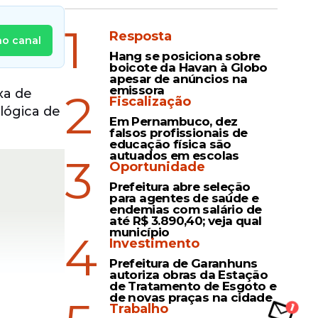
1
Resposta
no canal
Hang se posiciona sobre
boicote da Havan à Globo
apesar de anúncios na
emissora
2
xa de
Fiscalização
lógica de
Em Pernambuco, dez
falsos profissionais de
educação física são
autuados em escolas
3
Oportunidade
Prefeitura abre seleção
para agentes de saúde e
endemias com salário de
até R$ 3.890,40; veja qual
município
4
Investimento
Prefeitura de Garanhuns
autoriza obras da Estação
de Tratamento de Esgoto e
de novas praças na cidade
Trabalho