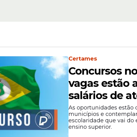
Oportunidade
hia
Pernambuco: prefei
io de
publica edital de se
crições
com 181 vagas e salá
até R$ 7 mil
Certames
Concursos no
vagas estão 
salários de at
curricular, conforme os critérios estabelecidos 
As oportunidades estão d
nsável avaliará as informações e documentos
municípios e contempl
nscrição. O edital não prevê aplicação de prova
escolaridade que vai do
ensino superior.