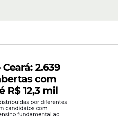
tura
leção
rios de
 Ceará: 2.639
abertas com
é R$ 12,3 mil
no edital
istribuídas por diferentes
am candidatos com
 objetiva.
 ensino fundamental ao