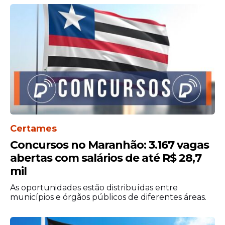
junho de 2026, por meio do portal oficial do
programa (
clique aqui
). A escolha dos
participantes acontecerá por sorteio
público marcado para 19 de junho de 2026.
A transmissão ocorrerá pelo canal da
Faifsul no YouTube.
Certames
Concursos no Maranhão: 3.167 vagas
abertas com salários de até R$ 28,7
mil
As oportunidades estão distribuídas entre
municípios e órgãos públicos de diferentes áreas.
As aulas serão realizadas no Campus Cabo