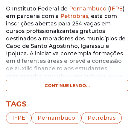
O Instituto Federal de
Pernambuco
(
IFPE
),
em parceria com a
Petrobras
, está com
inscrições abertas para 254 vagas em
cursos profissionalizantes gratuitos
destinados a moradores dos municípios de
Cabo de Santo Agostinho, Igarassu e
Ipojuca. A iniciativa contempla formações
em diferentes áreas e prevê a concessão
de auxílio financeiro aos estudantes
selecionados durante o período das aulas.
CONTINUE LENDO...
Notícias pelo WhatsApp
Receba as notícias exclusivas do
Portal
TAGS
de Prefeitura
pelo nosso canal.
IFPE
Pernambuco
Petrobras
Entrar no canal