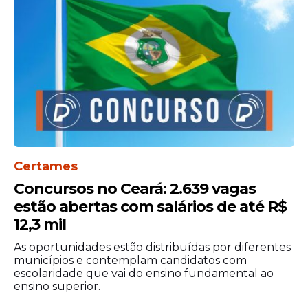
As mulheres com filhos de até 11 anos
terão direito a uma bolsa ampliada de R$
858 por mês. Os participantes também
receberão auxílio alimentação no valor de
Certames
R$ 300 mensais, conforme previsto na
Concursos no Ceará: 2.639 vagas
parceria com os institutos federais.
estão abertas com salários de até R$
12,3 mil
Como participar da
As oportunidades estão distribuídas por diferentes
seleção
municípios e contemplam candidatos com
escolaridade que vai do ensino fundamental ao
As inscrições ocorrem exclusivamente pela
ensino superior.
internet e seguem abertas até o dia 15 de