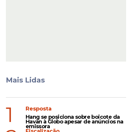
Já para o curso de eletricista industrial, o
requisito é possuir Ensino Médio completo.
Outro critério exigido é ter idade mínima
de 18 anos no momento da inscrição.
Mais Lidas
Leia Também
1
Resposta
Oportunidades
Hang se posiciona sobre boicote da
Imip abre inscrições para
Havan à Globo apesar de anúncios na
curso gratuito de Técnico
emissora
Fiscalização