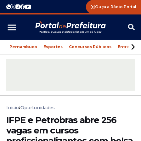
Ouça a Rádio Portal
Pernambuco
Esportes
Concursos Públicos
Entreteni
Início
Oportunidades
IFPE e Petrobras abre 256
vagas em cursos
profissionalizantes com bolsa