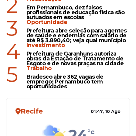
2
de Enfermagem
Em Pernambuco, dez falsos
profissionais de educação física são
autuados em escolas
3
Oportunidade
Prefeitura abre seleção para agentes
Oportunidade
de saúde e endemias com salário de
até R$ 3.890,40; veja qual município
4
Neoenergia abre dezenas
Investimento
de vagas em curso para
Prefeitura de Garanhuns autoriza
eletricistas em
obras da Estação de Tratamento de
Esgoto e de novas praças na cidade
5
Pernambuco; veja como
Trabalho
participar
Bradesco abre 362 vagas de
emprego; Pernambuco tem
oportunidades
Veja Também
Recife
01:47, 10 Ago
24
°c