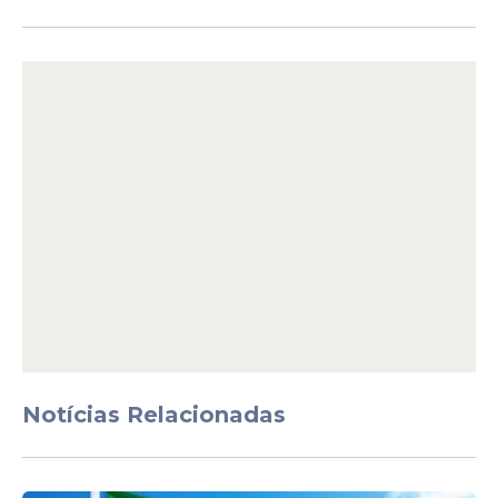
O processo seletivo também prevê ações
afirmativas com reserva de vagas para
mulheres, pessoas pretas e pardas,
pessoas com deficiência, indígenas,
quilombolas, pessoas trans, refugiadas e
imigrantes.
Auxílio financeiro
Os candidatos aprovados terão acesso a
benefícios financeiros durante a formação.
Cada estudante receberá auxílio mensal
de R$ 660 ao longo do curso.
Notícias Relacionadas