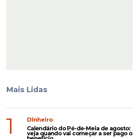
A medida busca garantir a transparência e
a continuidade do processo seletivo com
base nas informações corretas.
Leia Também
Mais Lidas
Oportunidade
Embratur abre seleção com
salário de até R$ 9,1 mil +
1
Dinheiro
R$ 2.050 de auxílio-
Calendário do Pé-de-Meia de agosto:
alimentação; veja detalhes
veja quando vai começar a ser pago o
benefício