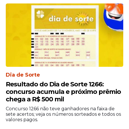
meio de avaliação curricular, que
considerou a experiência profissional e a
titulação dos candidatos.
Dia de Sorte
Resultado do Dia de Sorte 1266:
concurso acumula e próximo prêmio
chega a R$ 500 mil
O edital também estabeleceu reserva de
Concurso 1266 não teve ganhadores na faixa de
vagas para pessoas com deficiência,
sete acertos; veja os números sorteados e todos os
conforme a legislação vigente, e definiu
valores pagos.
que as contratações teriam duração de até