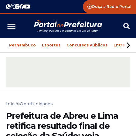
Ouça a Rádio Portal
Pernambuco
Esportes
Concursos Públicos
Entreteni
Início
Oportunidades
Prefeitura de Abreu e Lima
retifica resultado final de
seleção da Saúde; veja