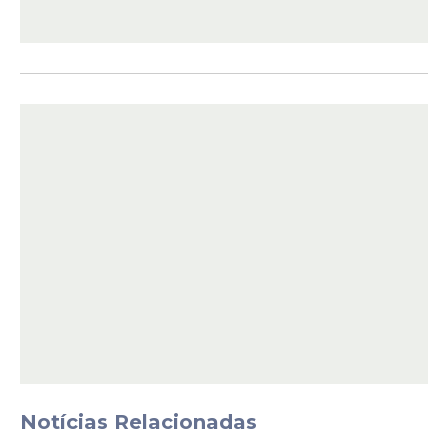
Durante a análise, a administração
identificou a necessidade de realizar
ajustes no termo de referência e no edital.
Com isso, será publicada uma versão
atualizada do documento na Plataforma
Portal de Compras Abreu e Lima e no
Portal Nacional de Contratações Públicas
(PNCP).
Notícias Relacionadas