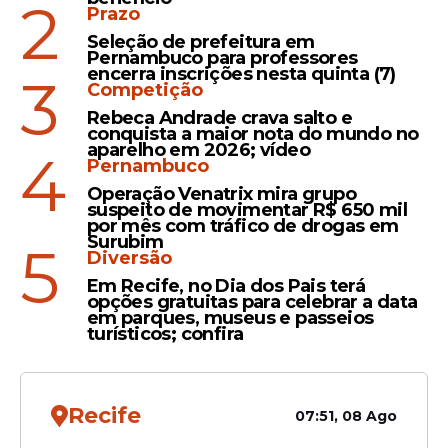
2
Prazo
Seleção de prefeitura em
Oportunidades
Pernambuco para professores
encerra inscrições nesta quinta (7)
3
Prefeitura abre seleção para
Competição
Agente de Saúde com
Rebeca Andrade crava salto e
salário de R$ 3.242 e vale
conquista a maior nota do mundo no
aparelho em 2026; vídeo
4
de R$ 507,00; confira
Pernambuco
Operação Venatrix mira grupo
suspeito de movimentar R$ 650 mil
por mês com tráfico de drogas em
Surubim
5
Diversão
Veja Também
Em Recife, no Dia dos Pais terá
opções gratuitas para celebrar a data
em parques, museus e passeios
turísticos; confira
Prefeitura adia licitação
Recife
07:51, 08 Ago
Além da retificação da seleção simplificada,