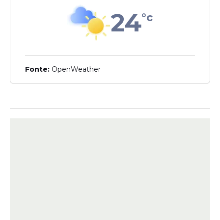
a Prefeitura de Abreu e Lima publicou um
24
aviso de adiamento do Pregão Eletrônico
°c
nº 006/2026, vinculado ao Processo
Licitatório nº 016/2026.
Fonte:
OpenWeather
Segundo o aviso oficial, o adiamento
ocorreu após o recebimento de uma
impugnação apresentada no sistema.