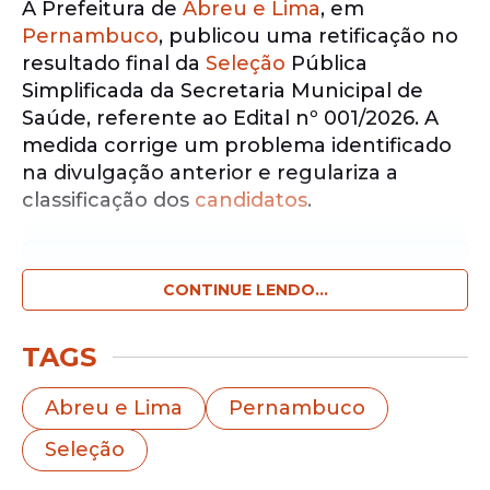
A Prefeitura de
Abreu e Lima
, em
Pernambuco
, publicou uma retificação no
resultado final da
Seleção
Pública
Simplificada da Secretaria Municipal de
Saúde, referente ao Edital nº 001/2026. A
medida corrige um problema identificado
na divulgação anterior e regulariza a
classificação dos
candidatos
.
Notícias pelo WhatsApp
Receba as notícias exclusivas do
CONTINUE LENDO...
Portal
de Prefeitura
pelo nosso canal.
TAGS
Entrar no canal
Abreu e Lima
Pernambuco
De acordo com o município, a publicação
Seleção
inicial apresentou informações
incompletas devido a uma falha no