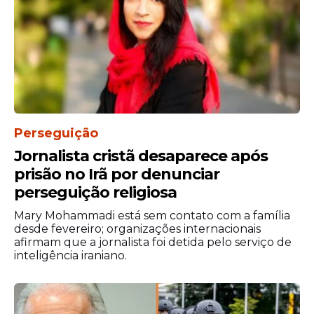
Linah Siabana (Psicóloga);
Meghan J. Clark (Vice-Reitora do
Departamento de Teologia e Estudos
Religiosos da Universidade de St.
John's, Nova York – EUA);
Dylan Mason Corbett (Diretor
Executivo do Hope Border Institute,
Perseguição
em El Paso – EUA);
Jornalista cristã desaparece após
Léocadie Wabo Lushombo, I.T.
(Professora de Ética Teológica na
prisão no Irã por denunciar
Escola Jesuíta de Teologia da
perseguição religiosa
Universidade de Santa Clara, Berkeley
Mary Mohammadi está sem contato com a família
– EUA);
desde fevereiro; organizações internacionais
Christine Nathan (Presidente da
afirmam que a jornalista foi detida pelo serviço de
inteligência iraniano.
Comissão Católica Internacional de
Migração, em Genebra - Suíça)
Agência Brasil