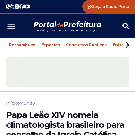
Ouça a Rádio Portal
Pernambuco
Esportes
Concursos Públicos
Entreteni
Início
Mundo
Papa Leão XIV nomeia
climatologista brasileiro para
conselho da Igreja Católica