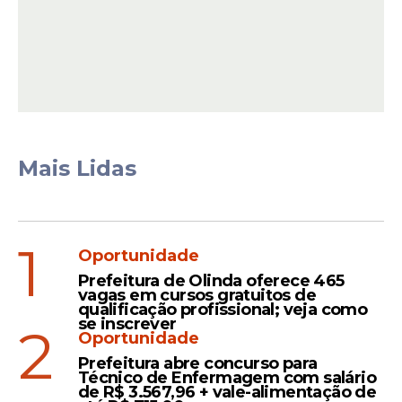
Entre as tarefas do órgão está “promover a
Mais Lidas
pessoa humana e sua dignidade, dada por
Deus, os direitos humanos, a saúde, a
justiça e a paz".
1
Oportunidade
Prefeitura de Olinda oferece 465
Leia Também
vagas em cursos gratuitos de
qualificação profissional; veja como
se inscrever
2
Oportunidade
Declaração
Prefeitura abre concurso para
Técnico de Enfermagem com salário
Papa Leão afirma que Deus
de R$ 3.567,96 + vale-alimentação de