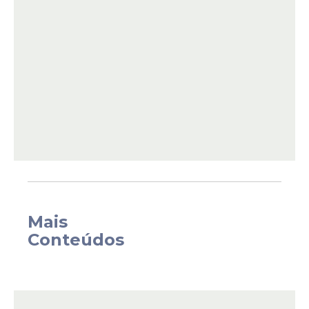
Nacional de Pesquisas Espaciais (Inpe),
Nobre é reconhecido internacionalmente
por suas pesquisas sobre clima e
aquecimento global. Atualmente, atua no
Instituto de Estudos Avançados (IEA) da
Universidade de São Paulo (USP).
Mais
Conteúdos
O Dicastério para o Serviço do