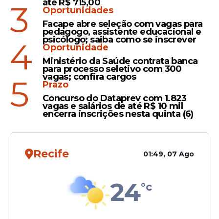
não ouve orações de líderes
até R$ 715,00
3
Oportunidades
que promovem guerras:
Facape abre seleção com vagas para
'Mãos cheias de sangue'
pedagogo, assistente educacional e
psicólogo; saiba como se inscrever
4
Oportunidade
Ministério da Saúde contrata banca
Novidade
para processo seletivo com 300
vagas; confira cargos
5
Primeira diocese criada no
Prazo
Brasil pelo papa Leão XIV é
Concurso do Dataprev com 1.823
oficializada; saiba onde é
vagas e salários de até R$ 10 mil
encerra inscrições nesta quinta (6)
Recife
01:49, 07 Ago
Veja Também
24
°c