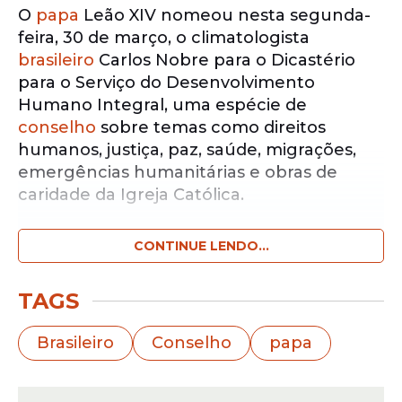
O
papa
Leão XIV nomeou nesta segunda-
feira, 30 de março, o climatologista
brasileiro
Carlos Nobre para o Dicastério
para o Serviço do Desenvolvimento
Humano Integral, uma espécie de
conselho
sobre temas como direitos
humanos, justiça, paz, saúde, migrações,
emergências humanitárias e obras de
caridade da Igreja Católica.
CONTINUE LENDO...
Notícias pelo WhatsApp
Receba as notícias exclusivas do
Portal
de Prefeitura
pelo nosso canal.
TAGS
Entrar no canal
Brasileiro
Conselho
papa
Pesquisador aposentado do Instituto