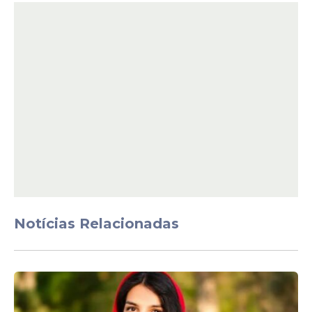
Confira a lista de pessoas nomeadas com
Carlos Nobre para compor o Dicastério:
Rogelio Cabrera López (Arcebispo
Metropolitano de Monterrey, México);
Fulgence Muteba Mugalu (Arcebispo
Metropolitano de Lubumbashi,
República Democrática do Congo);
Lizardo Estrada Herrera (Bispo Auxiliar
e Vigário Geral da Arquidiocese
Metropolitana de Cuzco, Peru);
Daniel Gerard Groody (Vice-Reitor e
Decano Associado para Educação de
Notícias Relacionadas
Pós-Graduação da Universidade de
Notre Dame – EUA);
Rampeoane Hlobo (Diretor da Rede
Jesuíta de Justiça e Ecologia, em
Nairobi, Quênia);