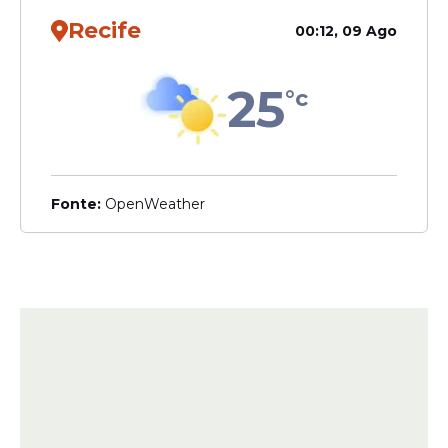
Recife
00:12, 09 Ago
25
°c
Fonte:
OpenWeather