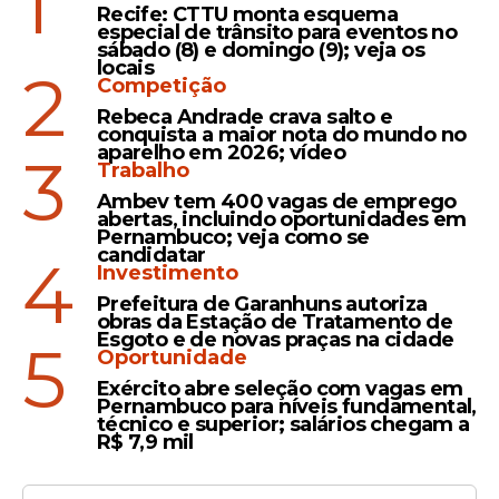
1
Recife: CTTU monta esquema
especial de trânsito para eventos no
sábado (8) e domingo (9); veja os
locais
2
Competição
Rebeca Andrade crava salto e
conquista a maior nota do mundo no
aparelho em 2026; vídeo
3
Trabalho
Ambev tem 400 vagas de emprego
abertas, incluindo oportunidades em
Pernambuco; veja como se
candidatar
4
Investimento
Prefeitura de Garanhuns autoriza
obras da Estação de Tratamento de
Esgoto e de novas praças na cidade
5
Oportunidade
Exército abre seleção com vagas em
Pernambuco para níveis fundamental,
técnico e superior; salários chegam a
R$ 7,9 mil