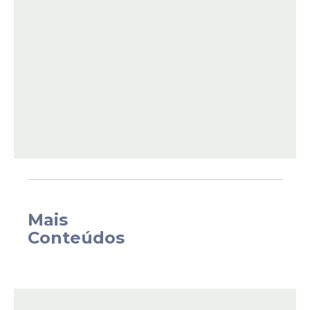
título do Campeonato Pernambucano de
2026, enquanto o Jacuipense tenta
surpreender fora de casa e pontuar logo
na estreia.
Mais
Conteúdos
Onde assistir Sport x
Jacuipense ao vivo