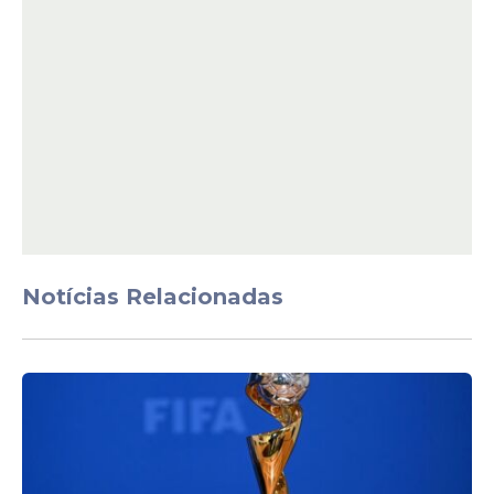
Jacuipense:
Marcelo; Hugo Moura, JP
Talisca, Railon, Weverton e Vicente Reis;
Thiago, Vinícius Amaral e Thiaguinho;
William e Pedro Henrique. Técnico: Rodrigo
Ribeiro.
Notícias Relacionadas
Contexto da partida