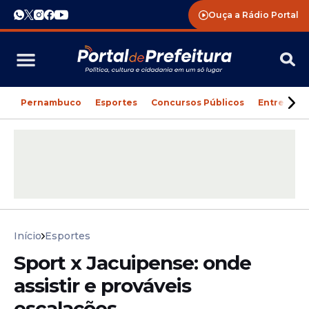
Ouça a Rádio Portal
Pernambuco
Esportes
Concursos Públicos
Entreteni
Início
Esportes
Sport x Jacuipense: onde
assistir e prováveis
escalações