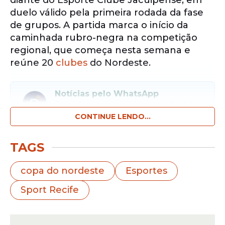
diante do Esporte Clube Jacuipense, em
duelo válido pela primeira rodada da fase
de grupos. A partida marca o início da
caminhada rubro-negra na competição
regional, que começa nesta semana e
reúne 20
clubes
do Nordeste.
Notícias pelo WhatsApp
Receba as notícias exclusivas do
Portal
de Prefeitura
pelo nosso canal.
CONTINUE LENDO...
Entrar no canal
TAGS
O confronto acontece nesta terça-feira
copa do nordeste
Esportes
(25), com mando do
Leão
na Ilha do Retiro,
Sport Recife
e é visto como fundamental para o time
pernambucano largar bem no torneio. O
Sport chega embalado após conquistar o