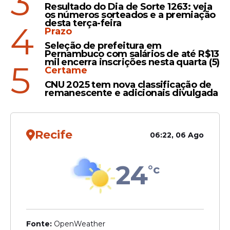
3
um dia antes de estreia no
Resultado do Dia de Sorte 1263: veja
Nordestão
os números sorteados e a premiação
desta terça-feira
4
Prazo
Seleção de prefeitura em
Pernambuco com salários de até R$13
mil encerra inscrições nesta quarta (5)
5
Certame
Veja Também
CNU 2025 tem nova classificação de
remanescente e adicionais divulgada
Horário e local
Recife
06:22, 06 Ago
Data:
terça-feira, 25 de março de 2026
Horário:
21h30 (de Brasília)
24
°c
Local:
Ilha do Retiro, em Recife
O duelo integra a rodada de abertura da
competição, que será disputada entre os
dias 25 e 26 de março.
Fonte:
OpenWeather