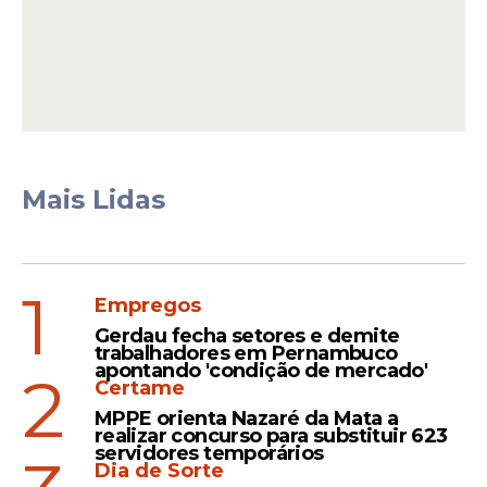
transmitir o duelo.
Leia Também
Estreia
Mais Lidas
Sport vai iniciar na Copa do
Nordeste sem treinador
definitivo e precisando
1
Empregos
recuperar bom futebol
Gerdau fecha setores e demite
trabalhadores em Pernambuco
apontando 'condição de mercado'
2
Certame
Caiu!
MPPE orienta Nazaré da Mata a
Roger Silva não convence e
realizar concurso para substituir 623
servidores temporários
acaba demitido do Sport
Dia de Sorte