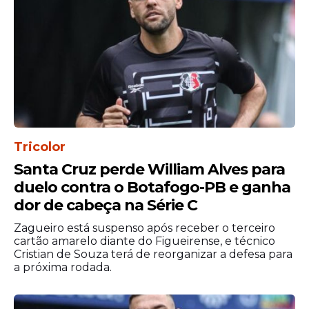
Tricolor
Santa Cruz perde William Alves para
O segundo jogo será disputado no dia 19
duelo contra o Botafogo-PB e ganha
de junho, às 22h. Na ocasião, o Brasil
dor de cabeça na Série C
enfrenta o Haiti em uma partida que pode
Zagueiro está suspenso após receber o terceiro
ser decisiva para encaminhar a
cartão amarelo diante do Figueirense, e técnico
classificação para a próxima fase. A equipe
Cristian de Souza terá de reorganizar a defesa para
entra em campo já com uma leitura mais
a próxima rodada.
clara do grupo, após os resultados da
rodada inicial.