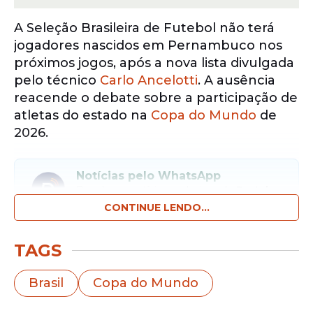
A Seleção Brasileira de Futebol não terá
jogadores nascidos em Pernambuco nos
próximos jogos, após a nova lista divulgada
pelo técnico
Carlo Ancelotti
. A ausência
reacende o debate sobre a participação de
atletas do estado na
Copa do Mundo
de
2026.
Notícias pelo WhatsApp
Receba as notícias exclusivas do
Portal
de Prefeitura
pelo nosso canal.
CONTINUE LENDO...
Entrar no canal
TAGS
O Brasil inicia a sequência de amistosos
Brasil
Copa do Mundo
enfrentando a França na quinta-feira, 26,