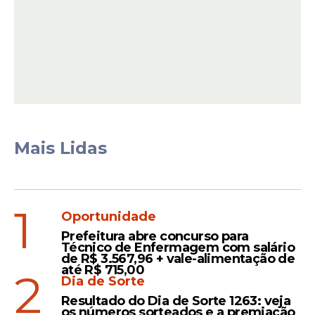
O histórico recente também reforça essa
preocupação. Pernambuco não teve
representantes nas últimas duas edições
do Mundial, realizadas em 2018 e 2022. A
Mais Lidas
última presença de um jogador do estado
aconteceu em 2014, quando o volante
Hernanes integrou o elenco convocado
pelo técnico Luiz Felipe Scolari.
1
Oportunidade
Prefeitura abre concurso para
Técnico de Enfermagem com salário
Leia Também
de R$ 3.567,96 + vale-alimentação de
até R$ 715,00
2
Dia de Sorte
Resultado do Dia de Sorte 1263: veja
Exibição
os números sorteados e a premiação