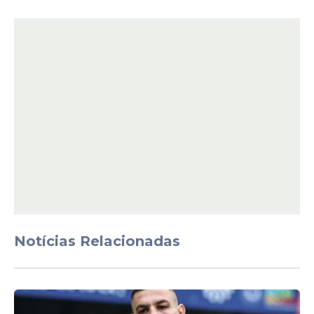
Copa do Mundo
A Seleção Brasileira já conhece seus
adversários e o calendário da fase de
grupos da Copa do Mundo de 2026. O time
estreia no dia 13 de junho contra Marrocos
e segue com dois compromissos
importantes diante de Haiti e Escócia na
sequência da competição.
A organização do torneio definiu os jogos
do Grupo C, que reúne o Brasil ao lado das
três seleções. A estreia acontece às 19h, no
Notícias Relacionadas
horário de
Brasília
, em um confronto que
abre a caminhada da equipe brasileira no
Mundial.