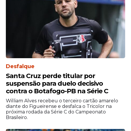
A fase de grupos será encerrada no dia 24
de junho, novamente às 19h, quando o
Brasil encara a Escócia. Esse confronto
fecha a participação da equipe na primeira
etapa da Copa e pode definir a posição
final na tabela do grupo.
Desfalque
Santa Cruz perde titular por
suspensão para duelo decisivo
contra o Botafogo-PB na Série C
William Alves recebeu o terceiro cartão amarelo
diante do Figueirense e desfalca o Tricolor na
próxima rodada da Série C do Campeonato
Brasileiro.