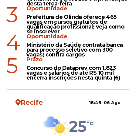
desta terça-feira
3
CBF apresenta uniforme
Oportunidade
principal da Seleção
Prefeitura de Olinda oferece 465
vagas em cursos gratuitos de
Brasileira para a Copa do
qualificação profissional; veja como
Mundo 2026; veja vídeo
se inscrever
4
Oportunidade
Ministério da Saúde contrata banca
para processo seletivo com 300
vagas; confira cargos
5
Futebol
Prazo
Data FIFA: Março tem jogos
Concurso do Dataprev com 1.823
vagas e salários de até R$ 10 mil
do Brasil; amistosos e
encerra inscrições nesta quinta (6)
repescagem para a copa do
mundo; Confira
Recife
18:49, 06 Ago
25
°c
Veja Também