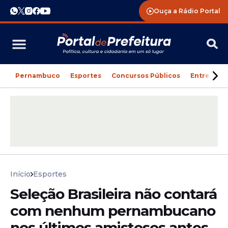
Ouça a Rádio Portal
Pernambuco
Esportes
Concursos Públicos
Entreteni
Início
Esportes
Seleção Brasileira não contará
com nenhum pernambucano
nos últimos amistosos antes