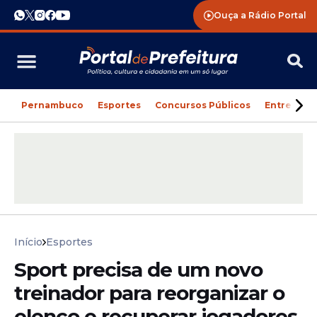
Ouça a Rádio Portal
Pernambuco
Esportes
Concursos Públicos
Entreteni
Início
Esportes
Sport precisa de um novo
treinador para reorganizar o
elenco e recuperar jogadores