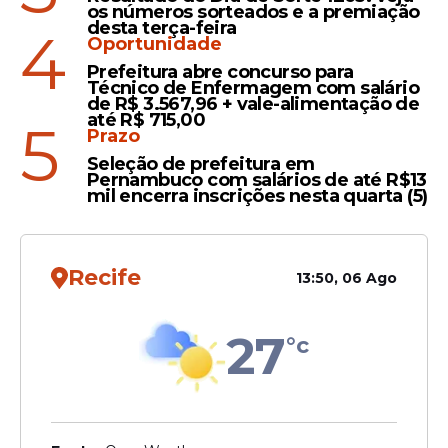
os números sorteados e a premiação
desta terça-feira
4
Oportunidade
Prefeitura abre concurso para
Técnico de Enfermagem com salário
Contra o Vila Nova, o rubro-negro deixou
de R$ 3.567,96 + vale-alimentação de
muitos espaços para o rival e pecou muito
até R$ 715,00
5
Prazo
na construção de jogadas, que, em muitas
Seleção de prefeitura em
ocasiões, acabaram em lances perigosos
Pernambuco com salários de até R$13
do adversário. No entanto, apesar de levar
mil encerra inscrições nesta quarta (5)
sustos durante as partidas, conta com uma
boa dupla de zaga, que é Marcelo Ajul e Zé
Marcos, que se entendem em campo e
Recife
13:50, 06 Ago
costumam ir bem nos duelos um contra
um.
27
°c
Leia Também