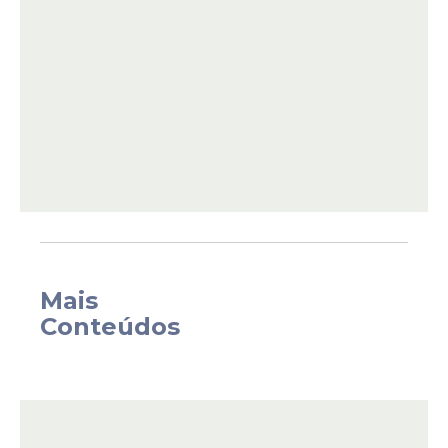
torcedores presentes na Ilha do Retiro
entenderam que, pela circunstância do
jogo, o placar foi positivo para o Sport, que,
por muito, flertou com a derrota, já que
passou o segundo tempo inteiro com
menos em campo. O único protesto que
veio das arquibancadas foram a da demora
do clube para contratar um treinador, já
que muitos não enxergam o interino como
a possível solução.
Mais
Conteúdos