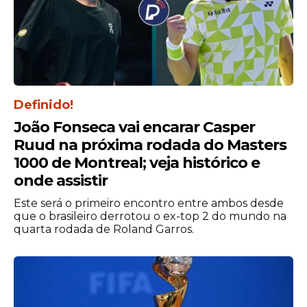
Definido!
João Fonseca vai encarar Casper
Recuperação de atletas
Ruud na próxima rodada do Masters
Além de implementar um estilo do jogo, o
1000 de Montreal; veja histórico e
futuro novo treinador do Sport terá a
onde assistir
missão de recuperar o
futebol
de alguns
Este será o primeiro encontro entre ambos desde
atletas, como, por exemplo, Barletta, que é
que o brasileiro derrotou o ex-top 2 do mundo na
o nome mais técnico do ataque rubro-
quarta rodada de Roland Garros.
negro, mas, que não vem performando
bem. Apesar de ter bons lampejos dentro
de campo, o camisa 30 do Leão vem
sofrendo com críticas constantes das