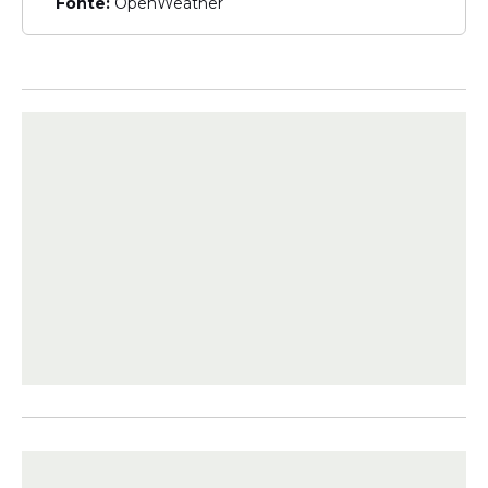
Fonte:
OpenWeather
História
Sport é o clube brasileiro
que mais revelou
goleadores da Copa do
Mundo
Vitória
Com gol de Biel no fim,
Sport vence a Jacuipense
por 2 a 1, pela primeira
rodada da Copa do
Nordeste