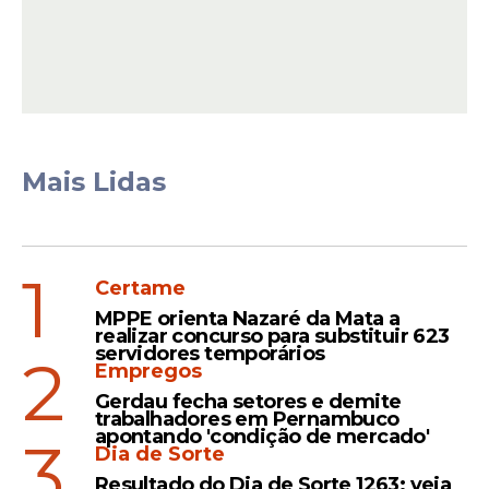
Apesar de não estar em situação de alerta
na temporada, até porque soma duas
vitórias na Copa do Nordeste, com a
liderança no grupo C da competição, e ter
dois pontos conquistados na Série B, o
Sport necessita definir um novo técnico o
quanto antes, tendo em vista que, dentro
Mais Lidas
de campo, por muitas vezes, a equipe joga
de maneira desorganizada defensivamente
e ofensivamente.
1
Certame
MPPE orienta Nazaré da Mata a
realizar concurso para substituir 623
servidores temporários
2
Empregos
Gerdau fecha setores e demite
trabalhadores em Pernambuco
apontando 'condição de mercado'
3
Dia de Sorte
Resultado do Dia de Sorte 1263: veja