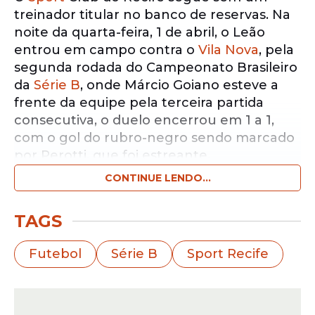
treinador titular no banco de reservas. Na
noite da quarta-feira, 1 de abril, o Leão
entrou em campo contra o
Vila Nova
, pela
segunda rodada do Campeonato Brasileiro
da
Série B
, onde Márcio Goiano esteve a
frente da equipe pela terceira partida
consecutiva, o duelo encerrou em 1 a 1,
com o gol do rubro-negro sendo marcado
por Perotti, que foi estreante.
CONTINUE LENDO...
Notícias pelo WhatsApp
Receba as notícias exclusivas do
Portal
TAGS
de Prefeitura
pelo nosso canal.
Futebol
Série B
Sport Recife
Entrar no canal
Apesar do empate conquistado, os