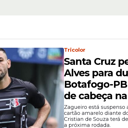
m,
Ama em campo! Vitó
ense
deixa Fatal Model e 
a
com nova empresa 
adulto; veja
Tricolor
Santa Cruz p
Alves para du
Botafogo-PB
texto do
futebol
nacional, especialmente pela ex
de cabeça na
o reflete uma tendência de diversificação nas 
ussões sobre os novos perfis de patrocinadores
Zagueiro está suspenso a
cartão amarelo diante do
Cristian de Souza terá d
a próxima rodada.