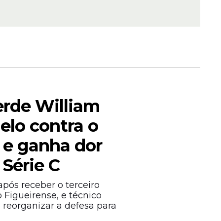
ria
assina
do ramo
erde William
elo contra o
 e ganha dor
posição
 Série C
fontes de
 no
pós receber o terceiro
 Figueirense, e técnico
e reorganizar a defesa para