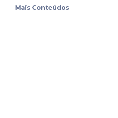
Oliveira se fez presente para a divulgação
Mais Conteúdos
Parceria visa reforçar 
novo segmento no fute
De acordo com o departamento de market
vista como fundamental para o equilíbrio 
comerciais como essa são importantes para
a continuidade das atividades ao longo d