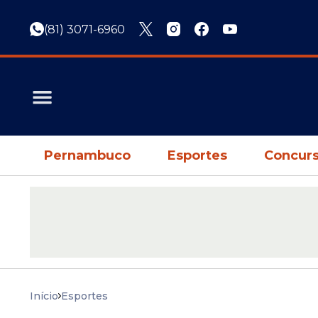
(81) 3071-6960
Pernambuco
Esportes
Concurs
Início
Esportes