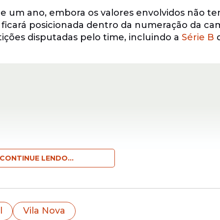
 de um ano, embora os valores envolvidos não 
 ficará posicionada dentro da numeração da cam
ições disputadas pelo time, incluindo a
Série B
CONTINUE LENDO...
rtes, a influencer e produtora de conteúdo Mart
l
Vila Nova