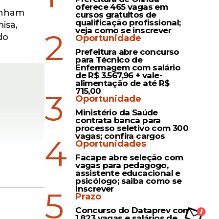
oferece 465 vagas em
tenham
cursos gratuitos de
qualificação profissional;
isa,
veja como se inscrever
2
do
Oportunidade
Prefeitura abre concurso
para Técnico de
Enfermagem com salário
de R$ 3.567,96 + vale-
alimentação de até R$
715,00
3
Oportunidade
Ministério da Saúde
contrata banca para
processo seletivo com 300
vagas; confira cargos
4
Oportunidades
Facape abre seleção com
vagas para pedagogo,
assistente educacional e
psicólogo; saiba como se
inscrever
5
Prazo
ina
Concurso do Dataprev com
1.823 vagas e salários de