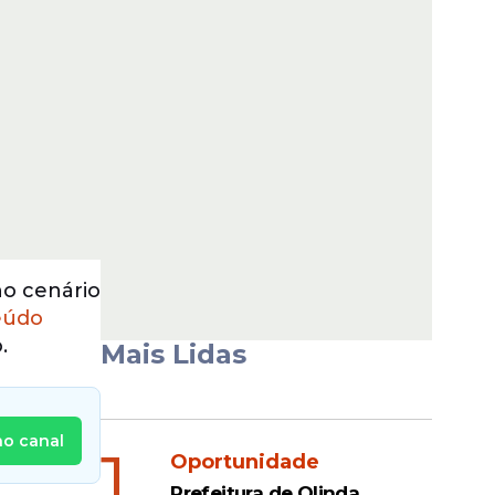
o cenário
eúdo
.
Mais Lidas
no canal
1
Oportunidade
Prefeitura de Olinda