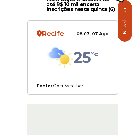
até R$ 10 mil encerra
inscrições nesta quinta (6)
Newsletter
de
Recife
08:03, 07 Ago
ador é
eceitas
e garantir
25
°c
Fonte:
OpenWeather