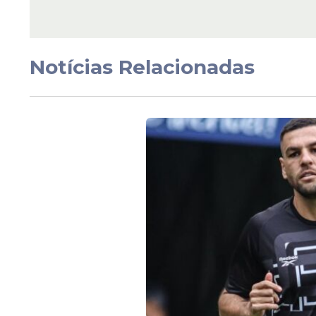
Com gol de Biel no fi
Sport vence a Jacuip
por 2 a 1, pela primeir
rodada da Copa do
Notícias Relacionadas
Nordeste
Veja Também
A iniciativa é considerada inédita no con
da marca em uniforme oficial. O moviment
receita dos clubes e também levanta disc
esporte.