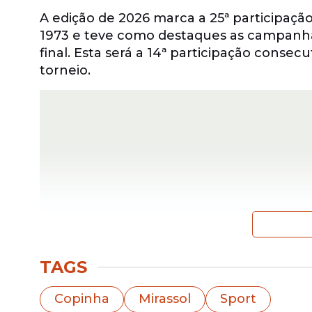
A edição de 2026 marca a 25ª participaçã
1973 e teve como destaques as campanhas
final. Esta será a 14ª participação consec
torneio.
TAGS
O Sport chega à Copinha 2026 para disput
Copinha
Mirassol
Sport