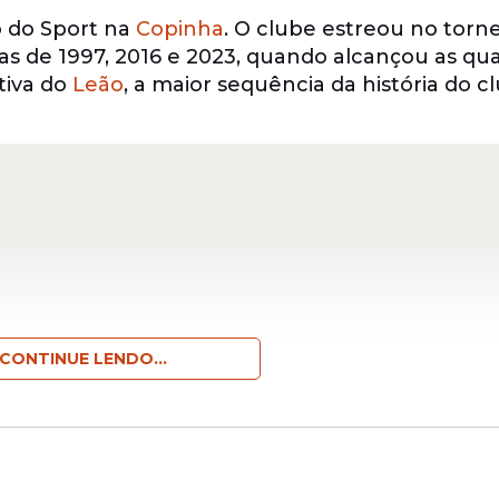
o do Sport na
Copinha
. O clube estreou no torn
 de 1997, 2016 e 2023, quando alcançou as qua
utiva do
Leão
, a maior sequência da história do c
CONTINUE LENDO...
ar a sua 25ª edição no torneio. Com a primeira