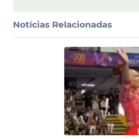
Entrave
Notícias Relacionadas
Lucas Lima recusa pr
proposta do Sport e
continuação segue
indefinida
Veja Também
Goleiros:
Davi (2005), Kauã Manoel (20
Zagueiros:
Bruce (2006), Cauã Wendel
Laterais:
Berrío (2007), Luca Piola (2