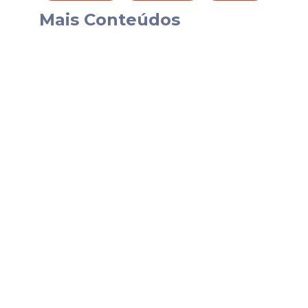
participação em 1973, o Clube teve como 
Mais Conteúdos
alcançou as quartas de final. A edição de 
sequência de participações da história do
Onde assistir?
Os torcedores rubro-negros poderão apoi
Xsports, no YouTube, gratuitamente.