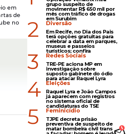
grupo suspeito de
eio em
movimentar R$ 650 mil por
mês com tráfico de drogas
rtas de
em Surubim
2
lube no
Diversão
Em Recife, no Dia dos Pais
terá opções gratuitas para
celebrar a data em parques,
museus e passeios
turísticos; confira
3
Redes Sociais
TRE-PE aciona MP em
investigação sobre
suposto gabinete do ódio
para atacar Raquel Lyra
4
Eleições
Raquel Lyra e João Campos
já aparecem com registros
no sistema oficial de
candidaturas do TSE
5
Feminicídio
TJPE decreta prisão
preventiva de suspeito de
matar bombeira civil trans
a facadas; homem é levado