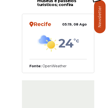
museus e passeios
avante foi
turísticos; confira
Newsletter
 com 14
Recife
o, o que
05:19, 08 Ago
24
°c
Fonte:
OpenWeather