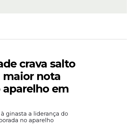
de crava salto
do três
a maior nota
 aparelho em
à ginasta a liderança do
porada no aparelho