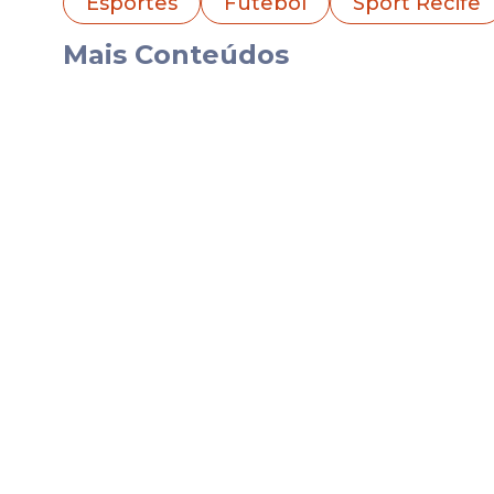
Esportes
Futebol
Sport Recife
Esta será a segunda passagem de Gustavo
peça fundamental no acesso do Dragão à 
Mais Conteúdos
gols.
Ao todo, naquela temporada, ele acumul
pesou diretamente na decisão do clube g