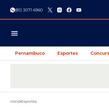
(81) 3071-6960
Pernambuco
Esportes
Concurs
Início
Esportes