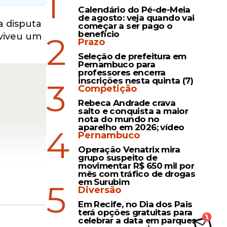
1
Calendário do Pé-de-Meia
de agosto: veja quando vai
a disputa
começar a ser pago o
benefício
2
 viveu um
Prazo
Seleção de prefeitura em
Pernambuco para
professores encerra
inscrições nesta quinta (7)
3
Competição
Rebeca Andrade crava
salto e conquista a maior
nota do mundo no
aparelho em 2026; vídeo
4
Pernambuco
Operação Venatrix mira
grupo suspeito de
movimentar R$ 650 mil por
mês com tráfico de drogas
em Surubim
5
Diversão
Em Recife, no Dia dos Pais
terá opções gratuitas para
celebrar a data em parques,