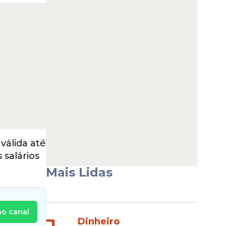
álida até
 salários
Mais Lidas
no canal
Dinheiro