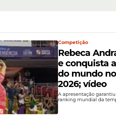
Competição
026
Rebeca Andra
sputou apenas oito partidas pelo
Leão
, marcan
e conquista 
nco de reservas.
do mundo no
2026; vídeo
A apresentação garantiu 
ranking mundial da tem