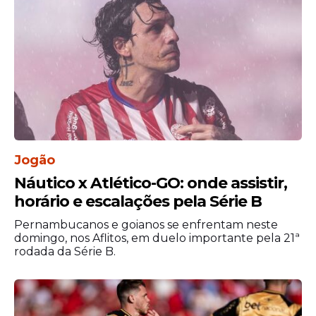
seleção de maneira histórica.
Por isso, a expectativa em torno de sua
participação é uma das maiores desta
edição do torneio.
Jogão
Náutico x Atlético-GO: onde assistir,
horário e escalações pela Série B
Pernambucanos e goianos se enfrentam neste
domingo, nos Aflitos, em duelo importante pela 21ª
rodada da Série B.
RD Congo retorna ao