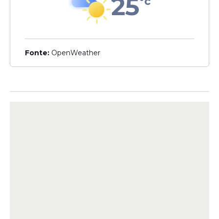
25
°c
Agora, sob a direção de Roberto Martínez,
os portugueses contam com um elenco
recheado de estrelas que atuam nas
Fonte:
OpenWeather
principais ligas da Europa. Nomes como
Bruno Fernandes, Bernardo Silva, Vitinha,
João Neves e Cristiano Ronaldo aumentam
a confiança dos torcedores para a
competição.