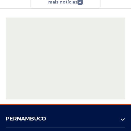
de superarem a Jamaica na repescagem
mais notícias
+
mundial.
Nos amistosos antes da Copa, a equipe foi
derrotada pelo Chile e empatou sem gols
com a Dinamarca.
Onde assistir AO VIVO
Portugal x Congo
O confronto entre Portugal e República
Democrática do Congo terá transmissão
exclusiva da CazéTV.
Prováveis escalações
Portugal:
Diogo Costa; João Cancelo,
Gonçalo Inácio, Rúben Dias e Nuno
PERNAMBUCO
Mendes; Vitinha, João Neves e Bruno
Fernandes; Bernardo Silva, Pedro Neto e