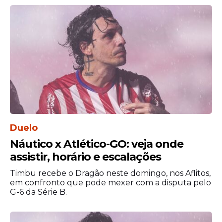
carreira.
Duelo
Náutico x Atlético-GO: veja onde
O atacante é o maior artilheiro da história
assistir, horário e escalações
de Portugal e segue sendo peça
Timbu recebe o Dragão neste domingo, nos Aflitos,
fundamental na equipe de Roberto
em confronto que pode mexer com a disputa pelo
Martínez. A Copa de 2026 pode ser sua
G-6 da Série B.
última oportunidade de buscar a conquista
inédita e encerrar sua trajetória pela