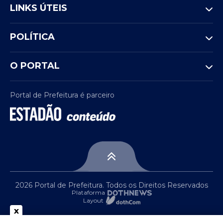
LINKS ÚTEIS
Cristiano Ronaldo. Técnico: Roberto
Martínez.
POLÍTICA
RD Congo:
Mpasi; Wan-Bissaka, Mbemba,
Tuanzebe e Masuaku; Sadiki,
O PORTAL
Moutoussamy, Elia, Wissa e Mbuku;
Bakambu. Técnico: Sébastien Desabre.
Portal de Prefeitura é parceiro
Arbitragem
Árbitro:
Abdulrahman Al Jassim (Catar)
Assistentes:
Taleb Almarri (Catar) e
Saoud Almaqaleh (Catar)
2026 Portal de Prefeitura. Todos os Direitos Reservados
Plataforma
Layout
x