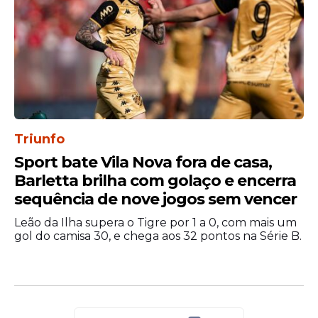
Mundial após mais de
cinco décadas
Do outro lado, a República Democrática do
Congo volta a disputar uma Copa do
Mundo após 52 anos.
A única participação da seleção africana
aconteceu em 1974, quando o país ainda
Triunfo
utilizava o nome Zaire. Desde então, a
Sport bate Vila Nova fora de casa,
equipe não conseguiu retornar ao
Barletta brilha com golaço e encerra
principal torneio do futebol mundial.
sequência de nove jogos sem vencer
A classificação para a edição de 2026 foi
Leão da Ilha supera o Tigre por 1 a 0, com mais um
construída com campanhas
gol do camisa 30, e chega aos 32 pontos na Série B.
surpreendentes. Durante o ciclo
eliminatório, os congoleses eliminaram
seleções tradicionais do continente
africano, como Nigéria e Camarões, além