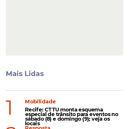
As melhores campanhas aconteceram em
1966, quando terminou na terceira
colocação liderada por Eusébio, e em 2006,
quando alcançou as semifinais sob o
Mais Lidas
comando do técnico Luiz Felipe Scolari.
Leia Também
1
Mobilidade
Recife: CTTU monta esquema
especial de trânsito para eventos no
sábado (8) e domingo (9); veja os
Repercussão
locais
Resposta