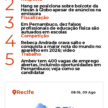
2
FIFA volta atrás após
polêmica com Vini Jr e
Hang se posiciona sobre boicote da
Havan à Globo apesar de anúncios na
libera espanhol em
emissora
3
entrevistas da Copa do
Fiscalização
Mundo
Em Pernambuco, dez falsos
profissionais de educação física são
autuados em escolas
4
Competição
Opinião
Rebeca Andrade crava salto e
"A Copa do Mundo não se
conquista a maior nota do mundo no
aparelho em 2026; vídeo
5
ganha na partida de
Trabalho
estreia", diz Ancelotti após
Ambev tem 400 vagas de emprego
Brasil empatar com
abertas, incluindo oportunidades em
Pernambuco; veja como se
Marrocos
candidatar
Recife
08:16, 09 Ago
Veja Também