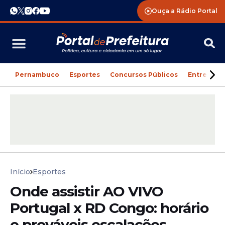
Ouça a Rádio Portal
Pernambuco
Esportes
Concursos Públicos
Entreteni
Início
Esportes
Onde assistir AO VIVO
Portugal x RD Congo: horário
e prováveis escalações