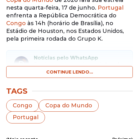
Copa do Mundo
de 2026 fará sua estreia
nesta quarta-feira, 17 de junho.
Portugal
enfrenta a República Democrática do
Congo
às 14h (horário de Brasília), no
Estádio de Houston, nos Estados Unidos,
pela primeira rodada do Grupo K.
Notícias pelo WhatsApp
Receba as notícias exclusivas do
Portal
de Prefeitura
pelo nosso canal.
CONTINUE LENDO...
Entrar no canal
TAGS
A partida marca o início da caminhada
Congo
Copa do Mundo
portuguesa em busca de um feito inédito:
Portugal
conquistar pela primeira vez o título
mundial
. Além da expectativa pela estreia
de uma das favoritas ao torneio, o