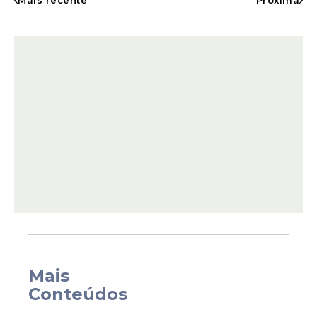
Mais recente
Próxima
confronto também pode representar um
dos últimos capítulos da trajetória de
Cristiano Ronaldo em Copas do Mundo.
Aos 41 anos, o craque português disputa
Mais
seu
sexto Mundial
e segue como a
Conteúdos
principal referência de uma geração que
mistura experiência e juventude.