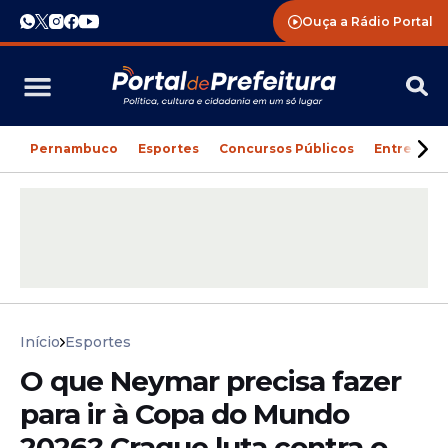
Ouça a Rádio Portal
Pernambuco
Esportes
Concursos Públicos
Entreteni
Início
Esportes
O que Neymar precisa fazer
para ir à Copa do Mundo
2026? Craque luta contra o