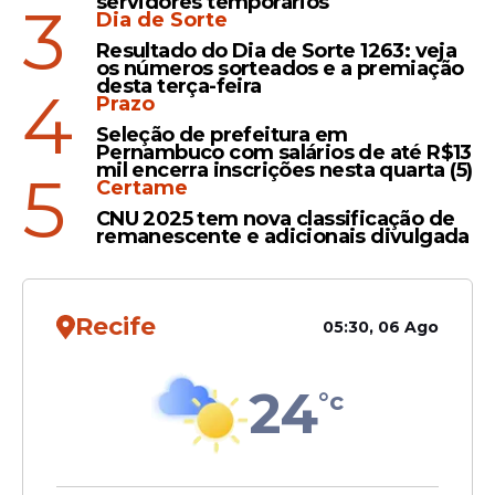
servidores temporários
Santos, mesmo sendo um dos maiores da
3
Dia de Sorte
história do Brasil, precise provar
Resultado do Dia de Sorte 1263: veja
novamente seu valor dentro de campo.
os números sorteados e a premiação
desta terça-feira
4
Prazo
Seleção de prefeitura em
Leia Também
Pernambuco com salários de até R$13
mil encerra inscrições nesta quarta (5)
5
Certame
CNU 2025 tem nova classificação de
QuemVai?
remanescente e adicionais divulgada
Comissão da CBF enxerga
Neymar longe da Copa do
Mundo e define "briga final"
Recife
05:30, 06 Ago
por convocação; saiba
24
°c
Futebol
Ancelotti comenta sobre