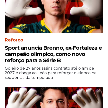
A realidade, porém, é dura. Hoje, Neymar
corre contra o tempo, contra o próprio
Reforço
corpo e contra uma nova geração que
Sport anuncia Brenno, ex-Fortaleza e
avança rápido. A vaga na Copa, que antes
campeão olímpico, como novo
parecia automática, agora virou uma
reforço para a Série B
disputa aberta.
Goleiro de 27 anos assina contrato até o fim de
Atacante não participou
2027 e chega ao Leão para reforçar o elenco na
sequência da temporada.
da maior parte do ciclo
para a Copa de 2026
Após a trágica eliminação no mundial de
2022, Neymar ficou de fora de alguns jogos