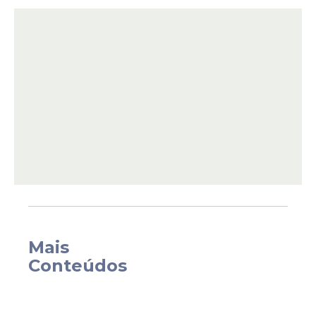
ele só selecionará os atletas que estão
100% bem fisicamente, o que não vem
acontecendo com o
jogador
do Santos,
que, nesta temporada, ficou de fora de
alguns jogos por conta de sobrecarga ou
problemas musculares.
Mais
Conteúdos