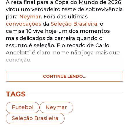
A reta final para a Copa do Mundo de 2026
virou um verdadeiro teste de sobrevivência
para
Neymar
. Fora das últimas
convocações
da
Seleção Brasileira
, o
camisa 10 vive hoje um dos momentos
mais delicados da carreira quando o
assunto é seleção. E o recado de Carlo
Ancelotti é claro: nome não joga mais que
condição.
CONTINUE LENDO...
Notícias pelo WhatsApp
Receba as notícias exclusivas do
Portal
de Prefeitura
pelo nosso canal.
TAGS
Entrar no canal
Futebol
Neymar
Seleção Brasileira
Segundo o que já foi dito pelo treinador
italiano em repetidas entrevistas coletivas,