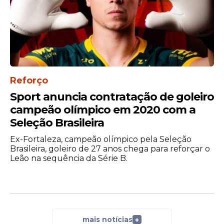
com a camisa da Pentacampeã mundial,
até volta, nas eliminatórias sul-americanas.
Reforço
Sport anuncia contratação de goleiro
campeão olímpico em 2020 com a
Seleção Brasileira
Ex-Fortaleza, campeão olímpico pela Seleção
Brasileira, goleiro de 27 anos chega para reforçar o
Leão na sequência da Série B.
Com a camisa Canarinha, contra a Bolívia,
no Mangueirão, em Belém, no Pará,
marcou dois e se isolou como o maior
artilheiro da história da Seleção. Porém,
mais notícias
+
pouco meses depois, contra o Uruguai,