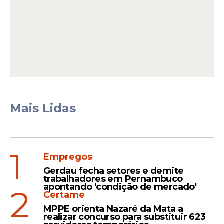
Mais Lidas
1
Além da parte física, existe outro fator que
Empregos
complica ainda mais a situação: a
Gerdau fecha setores e demite
concorrência. O setor ofensivo da Seleção
trabalhadores em Pernambuco
apontando 'condição de mercado'
vive um momento de renovação, com
2
Certame
nomes mais jovens e em alta ocupando
MPPE orienta Nazaré da Mata a
espaço. Isso faz com que o atleta do
realizar concurso para substituir 623