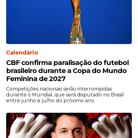
Ancelotti já deixou claro
que Neymar tem
chances
Mesmo diante do momento complicado, a
Calendário
porta não está completamente fechada. O
CBF confirma paralisação do futebol
próprio Ancelotti já deixou claro que
Neymar pode, sim, estar na Copa, desde
brasileiro durante a Copa do Mundo
que atinja o nível físico ideal e comprove
Feminina de 2027
isso em campo.
Competições nacionais serão interrompidas
durante o Mundial, que será disputado no Brasil
entre junho e julho do próximo ano.