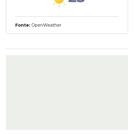
pernambucana somava sete pontos em
seis jogos, e ocupava a 12° colocação na
tabela.
Fonte:
OpenWeather
À época, após o ocorrido, o clube se
posicionou e afirmou que a ação ‘não
agrega em nada e muito menos se traduz