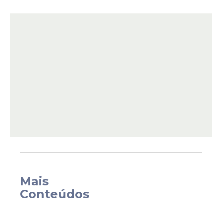
Embora na segunda-feira não tenha sido
registrada a presença de torcidas
organizadas, o clube preferiu manter o
esquema de
segurança
, pedindo inclusive
Mais
suporte da
Polícia Militar
por prevenção.
Conteúdos
O receio com a integridade do local se dá
após o
Náutico
ser derrotado nas duas