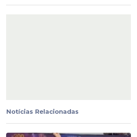
em resultados’. O capitão alvirrubro era o
zagueiro Rafael Vaz, que se
posicionou sobre o epsódio:
“Acho que eles têm direito de
cobrar, mas não aceito tanto pela
forma que foi. Chegaram
agredindo um trabalhador, um
pai de família e isso daí a gente
fica chateado. Estamos
chateados com toda a situação,
não é só esse momento. Os
jogadores sabem que estão
devendo. Seria hipócrita falar que
Notícias Relacionadas
o clube e os jogadores não
sentem o momento que estamos
vivendo. Prefiro usar poucas
palavras e usar mais trabalho”
.