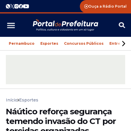
Ouça a Rádio Portal
Pernambuco
Esportes
Concursos Públicos
Entreteni
Início
Esportes
Náútico reforça segurança
temendo invasão do CT por
torcidas organizadas