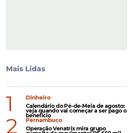
ocupa a 14ª colocação na competição com
seis pontos somados em cinco jogos.
Leia Também
Atenção
Mais Lidas
Sport e Náutico vacilam,
ficam perto da zona da
degola e podem entrar no
Z4 na próxima rodada
1
Dinheiro
Calendário do Pé-de-Meia de agosto:
veja quando vai começar a ser pago o
benefício
2
Despedida
Pernambuco
Ex-lateral direito do
Operação Venatrix mira grupo