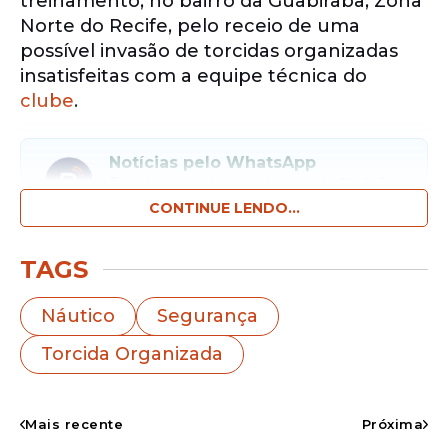
treinamento, no bairro da Guabiraba, Zona
Norte do Recife, pelo receio de uma
possível invasão de torcidas organizadas
insatisfeitas com a equipe técnica do
clube
.
Notícias pelo WhatsApp
Receba as notícias exclusivas do
Portal
de Prefeitura
pelo nosso canal.
CONTINUE LENDO...
Entrar no canal
TAGS
A medida, que iniciou na segunda-feira, 20
Náutico
Segurança
de abril, se estende ao feriado de
Torcida Organizada
Tiradentes, nesta terça-feira, 21. A
informação é do repórter Raldney Alves, da
Rádio Jornal.
Mais recente
Próxima