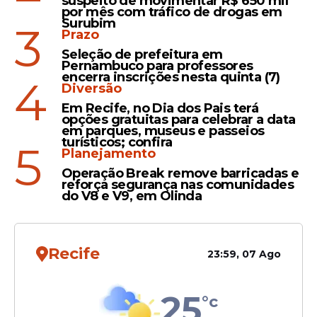
suspeito de movimentar R$ 650 mil
Náutico, Santos e Grêmio
por mês com tráfico de drogas em
anuncia aposentadoria do
Surubim
3
Prazo
futebol
Seleção de prefeitura em
Pernambuco para professores
encerra inscrições nesta quinta (7)
4
Diversão
Em Recife, no Dia dos Pais terá
opções gratuitas para celebrar a data
Veja Também
em parques, museus e passeios
turísticos; confira
5
Planejamento
Operação Break remove barricadas e
reforça segurança nas comunidades
Invasão em 2024
do V8 e V9, em Olinda
Em junho de 2024 um grupo de
torcedores do
Náutico
invadiu o centro de
Recife
23:59, 07 Ago
treinamento do clube para cobrar por
resultados. O episódio aconteceu depois
de o clube perder na Série C para o São
25
°c
José. Naquele momento a equipe