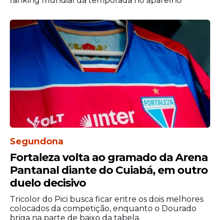
ranking mundial da temporada no aparelho
assunto continua em análise e envolve
estudos históricos sobre torneios
realizados antes da criação oficial da
Copa
do Nordeste
.
Para o Náutico, o reconhecimento
representaria não apenas a ampliação de
sua galeria de troféus, mas também o
resgate de uma parte importante da
história do futebol pernambucano e
nordestino.
Segundona
Fortaleza volta ao gramado da Arena
Pantanal diante do Cuiabá, em outro
duelo decisivo
Tricolor do Pici busca ficar entre os dois melhores
colocados da competição, enquanto o Dourado
briga na parte de baixo da tabela.