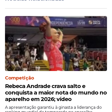
de competições disputadas antes de 1994.
Debate histórico segue
Competição
Rebeca Andrade crava salto e
sem definição
conquista a maior nota do mundo no
Até o momento, a CBF não anunciou
aparelho em 2026; vídeo
qualquer decisão definitiva sobre os
A apresentação garantiu à ginasta a liderança do
pedidos apresentados pelos clubes. O