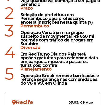
veja quando vai começar a ser pago o
benefício
2
Prazo
Atletas
Seleção de prefeitura em
Náutico acerta chegada de
Pernambuco para professores
encerra inscrições nesta quinta (7)
3
quatro jovens africanos em
Pernambuco
parceria com o América/PE
Operação Venatrix mira grupo
suspeito de movimentar R$ 650 mil
por mês com tráfico de drogas em
Surubim
4
Diversão
Em Recife, no Dia dos Pais terá
Permanência
opções gratuitas para celebrar a data
em parques, museus e passeios
Hélio dos Anjos despista
turísticos; confira
5
Ceará e deve seguir no
Planejamento
Náutico para restante da
Operação Break remove barricadas e
temporada
reforça segurança nas comunidades
do V8 e V9, em Olinda
Recife
03:05, 08 Ago