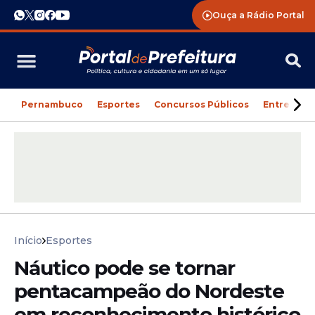
Ouça a Rádio Portal
Pernambuco
Esportes
Concursos Públicos
Entreteni
Início
Esportes
Náutico pode se tornar
pentacampeão do Nordeste
em reconhecimento histórico