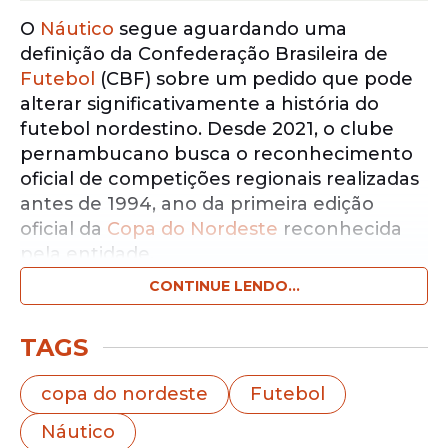
O
Náutico
segue aguardando uma
definição da Confederação Brasileira de
Futebol
(CBF) sobre um pedido que pode
alterar significativamente a história do
futebol nordestino. Desde 2021, o clube
pernambucano busca o reconhecimento
oficial de competições regionais realizadas
antes de 1994, ano da primeira edição
oficial da
Copa do Nordeste
reconhecida
pela entidade.
CONTINUE LENDO...
Notícias pelo WhatsApp
Receba as notícias exclusivas do
Portal
TAGS
de Prefeitura
pelo nosso canal.
copa do nordeste
Futebol
Entrar no canal
Náutico