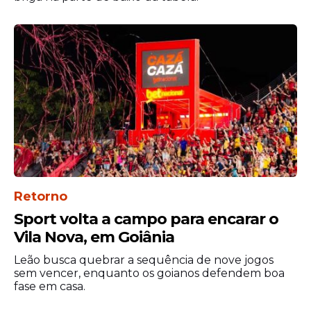
Enquanto aguarda um posicionamento da
entidade, o clube mantém a defesa de que
as conquistas tiveram caráter regional e
merecem tratamento semelhante ao dado
aos títulos nordestinos reconhecidos
atualmente.
Retorno
Sport volta a campo para encarar o
Vila Nova, em Goiânia
Leão busca quebrar a sequência de nove jogos
sem vencer, enquanto os goianos defendem boa
fase em casa.