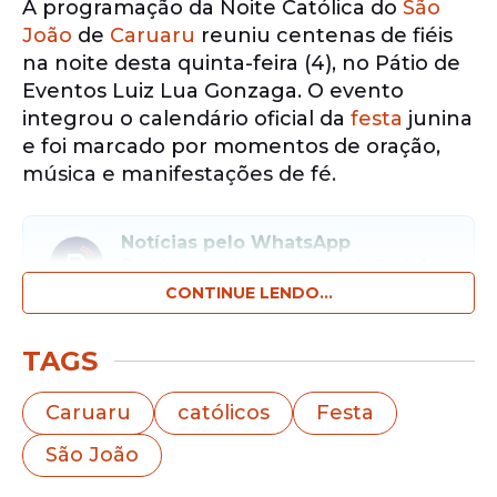
A programação da Noite Católica do
São
João
de
Caruaru
reuniu centenas de fiéis
na noite desta quinta-feira (4), no Pátio de
Eventos Luiz Lua Gonzaga. O evento
integrou o calendário oficial da
festa
junina
e foi marcado por momentos de oração,
música e manifestações de fé.
Notícias pelo WhatsApp
Receba as notícias exclusivas do
Portal
de Prefeitura
pelo nosso canal.
CONTINUE LENDO...
Entrar no canal
TAGS
A abertura da noite ficou por conta da
Caruaru
católicos
Festa
cantora Albanita de Cássia, que
São João
apresentou um repertório voltado à
música religiosa. Em seguida, o grupo Colo