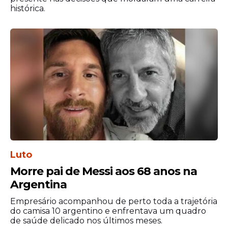
histórica.
Maior Cuscuz do Mundo - Realizada desde
1994, famosa tradição durante os festejos
de São João, a iguaria gigante, preparada
no bairro do Alto do Moura, utiliza cerca de
800 kg de flocos de milho e é cozinhada
em uma panela com mais de 4 metros de
altura. Este ano, o evento traz como
atrações Asas da América, Trio Mani e
Marquinhos Balada, que animam os
forrozeiros, a partir das 12h, na “caminhada
do forró”, no domingo, 7 de junho.
Luto
Morre pai de Messi aos 68 anos na
Argentina
Empresário acompanhou de perto toda a trajetória
do camisa 10 argentino e enfrentava um quadro
de saúde delicado nos últimos meses.