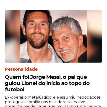
No domingo, as atrações sobem ao palco a
partir das 12h. O público vai cantar os
sucessos de Geraldinho Lins, da banda
Toca do Vale e da “Rainha do Forró”, a
cantora Eliane, que promete embalar a
multidão ao som de sucessos como “Amor
ou Paixão”, “Brilho da Lua”, “Quem é Ele” e
“Paz do seu Sorriso”.
Personalidade
Quem foi Jorge Messi, o pai que
guiou Lionel do início ao topo do
futebol
Ex-operário metalúrgico, ele assumiu negociações,
protegeu a família nos bastidores e esteve
presente nas decisões que moldaram uma carreira