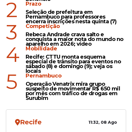
2
Prazo
Entre guitarras e sanfonas:
Seleção de prefeitura em
Polo Azulão destaca a
Pernambuco para professores
pluralidade musical do São
encerra inscrições nesta quinta (7)
3
Competição
João de Caruaru
Rebeca Andrade crava salto e
conquista a maior nota do mundo no
aparelho em 2026; vídeo
4
Mobilidade
Festa
Recife: CTTU monta esquema
São João de Caruaru entra
especial de trânsito para eventos no
sábado (8) e domingo (9); veja os
no segundo fim de semana
locais
5
com mais de 120 atrações;
Pernambuco
confira
Operação Venatrix mira grupo
suspeito de movimentar R$ 650 mil
por mês com tráfico de drogas em
Surubim
Veja Também
Recife
11:32, 08 Ago