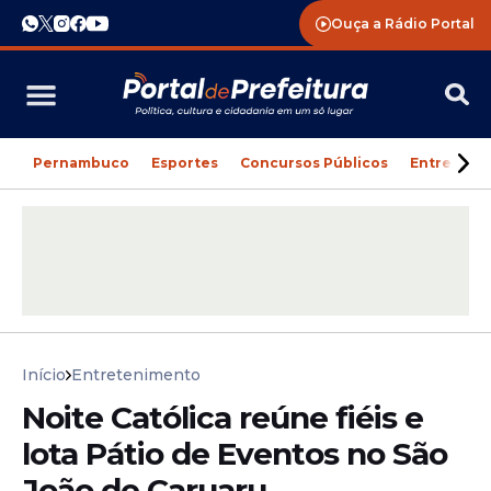
Ouça a Rádio Portal
Pernambuco
Esportes
Concursos Públicos
Entreteni
Início
Entretenimento
Noite Católica reúne fiéis e
lota Pátio de Eventos no São
João de Caruaru