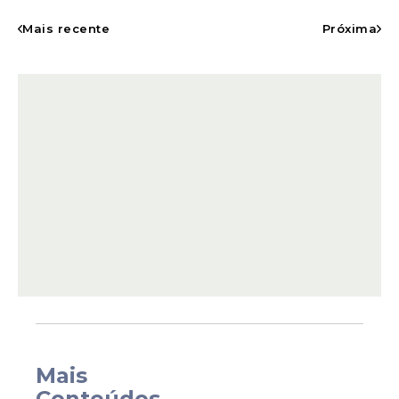
de Deus conduziu o público em
Mais recente
Próxima
momentos de louvor e adoração, atraindo
pessoas de diferentes idades para
acompanhar a celebração.
Entre os participantes, a psicóloga Karla
Mais
Barros destacou a emoção de vivenciar o
Conteúdos