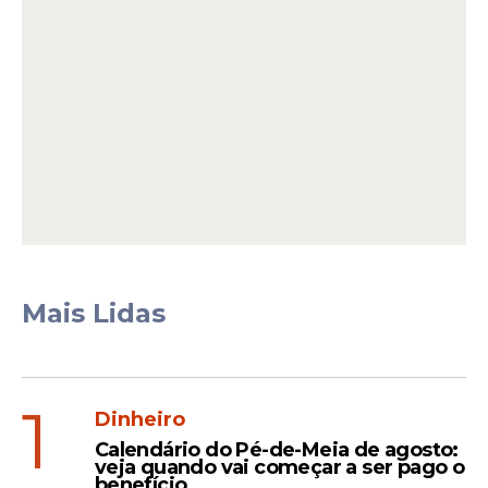
A Noite Católica integra a agenda de
eventos religiosos realizados durante o
período junino em Caruaru e reúne
anualmente fiéis que participam das
celebrações paralelamente aos shows e
demais atrações culturais da
festa
.
Mais Lidas
Leia Também
1
Dinheiro
Calendário do Pé-de-Meia de agosto:
veja quando vai começar a ser pago o
Entretenimento
benefício