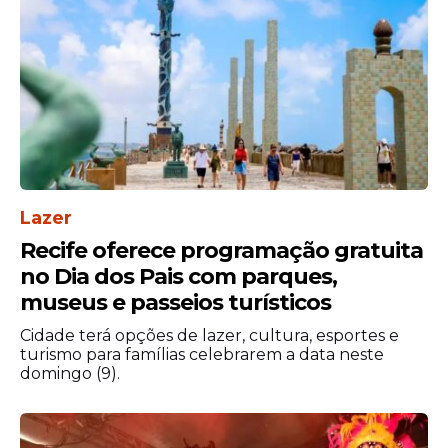
História
Lazer
Criado em 2012, o evento ficou conhecido
Recife oferece programação gratuita
por unir turismo, música e experiências
no Dia dos Pais com parques,
voltadas ao público LGBT+ em um dos
museus e passeios turísticos
destinos mais procurados do Brasil. A
primeira edição homenageou a cantora
Cidade terá opções de lazer, cultura, esportes e
turismo para famílias celebrarem a data neste
Madonna, considerada símbolo da
domingo (9).
comunidade LGBT+ em diferentes países.
Depois de anos acontecendo em agosto, o