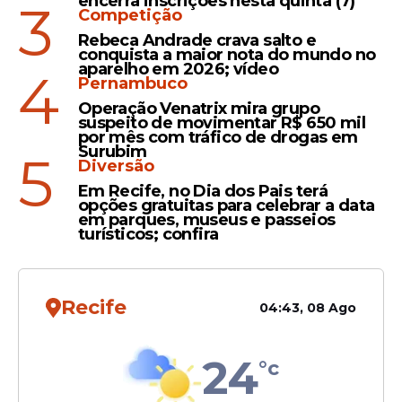
encerra inscrições nesta quinta (7)
3
terminal de passageiros do
Competição
Aeroporto de Fernando de
Rebeca Andrade crava salto e
Noronha
conquista a maior nota do mundo no
aparelho em 2026; vídeo
4
Pernambuco
Operação Venatrix mira grupo
suspeito de movimentar R$ 650 mil
Solicitação
por mês com tráfico de drogas em
Surubim
5
MPPE pede júri popular
Diversão
para delegado que atirou
Em Recife, no Dia dos Pais terá
em ambulante em
opções gratuitas para celebrar a data
em parques, museus e passeios
Fernando de Noronha
turísticos; confira
Recife
04:43, 08 Ago
Veja Também
24
°c