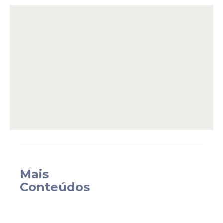
e referências culturais ligadas às histórias
contadas há décadas pelos moradores do
arquipélago.
Mais
A produção do evento já está na ilha
Conteúdos
organizando os detalhes da programação
e visitando os locais onde acontecerão as
atividades. Além das festas, a equipe