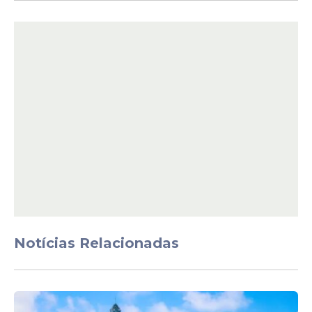
Fortalecimento cultural
A organização do festival também
pretende aproximar artistas e
pesquisadores locais das atividades do
evento, reforçando o objetivo de valorizar a
memória cultural de
Fernando de
Noronha
.
Além das festas temáticas, o Love Noronha
terá ações voltadas à sustentabilidade e
preservação ambiental, incluindo mutirões
de limpeza, plantio de mudas e passeios
turísticos pela ilha.
Notícias Relacionadas