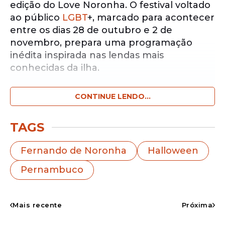
edição do Love Noronha. O festival voltado
ao público
LGBT
+, marcado para acontecer
entre os dias 28 de outubro e 2 de
novembro, prepara uma programação
inédita inspirada nas lendas mais
conhecidas da ilha.
CONTINUE LENDO...
Notícias pelo WhatsApp
Receba as notícias exclusivas do
Portal
de Prefeitura
pelo nosso canal.
TAGS
Entrar no canal
Fernando de Noronha
Halloween
Pernambuco
A principal novidade deste ano será uma
grande festa de
Halloween
baseada no
imaginário popular noronhense. A
Mais recente
Próxima
proposta mistura entretenimento, turismo