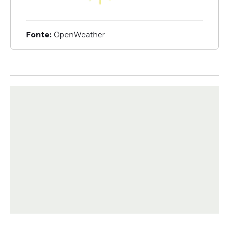
Ao longo dos anos, a lenda ultrapassou os
limites do arquipélago e chegou até a
Fonte:
OpenWeather
cultura popular brasileira. Em 1995, a
personagem virou tema do desfile da
Estação Primeira de Mangueira, no Rio de
Janeiro, sendo interpretada pela
apresentadora Angélica.