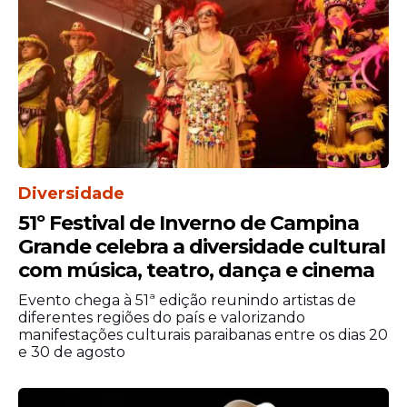
festival passou a ocupar o calendário de
outubro a partir de 2025, apostando agora
também em uma atmosfera inspirada no
Halloween
e nas histórias misteriosas de
Noronha.
Diversidade
51º Festival de Inverno de Campina
Grande celebra a diversidade cultural
com música, teatro, dança e cinema
Evento chega à 51ª edição reunindo artistas de
diferentes regiões do país e valorizando
manifestações culturais paraibanas entre os dias 20
e 30 de agosto