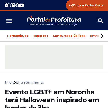
Ouça a Rádio Portal
Pernambuco
Esportes
Concursos Públicos
Entreteni
Início
Entretenimento
Evento LGBT+ em Noronha
terá Halloween inspirado em
lendas da ilha