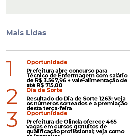
Mais Lidas
1
Oportunidade
Prefeitura abre concurso para
Técnico de Enfermagem com salário
de R$ 3.567,96 + vale-alimentação de
Os agentes cumpriram mandados em
até R$ 715,00
2
Dia de Sorte
endereços ligados a ele e ao Partido Liberal
Resultado do Dia de Sorte 1263: veja
(PL), legenda da qual faz parte.
os números sorteados e a premiação
desta terça-feira
3
A ação acontece após autorização do
Oportunidade
Supremo Tribunal Federal (
STF
), que
Prefeitura de Olinda oferece 465
vagas em cursos gratuitos de
também determinou uma série de
qualificação profissional; veja como
medidas restritivas contra o ex-chefe do