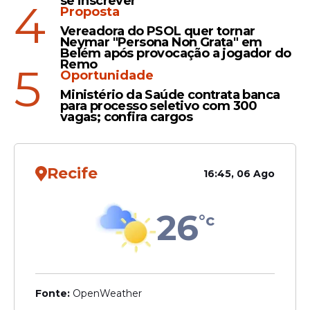
se inscrever
4
Proposta
Executivo.
Vereadora do PSOL quer tornar
Neymar "Persona Non Grata" em
Belém após provocação a jogador do
Remo
5
Oportunidade
Ministério da Saúde contrata banca
para processo seletivo com 300
vagas; confira cargos
Recife
16:45, 06 Ago
26
°c
Além da tornozeleira, Bolsonaro foi
proibido de acessar redes sociais, como
Instagram, Facebook e X (antigo Twitter). A
medida tem como objetivo evitar eventuais
Fonte:
OpenWeather
manifestações públicas que possam