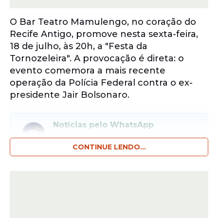
O Bar Teatro Mamulengo, no coração do
Recife Antigo, promove nesta sexta-feira,
18 de julho, às 20h, a "Festa da
Tornozeleira". A provocação é direta: o
evento comemora a mais recente
operação da Polícia Federal contra o ex-
presidente Jair Bolsonaro.
Notícias pelo WhatsApp
Receba as notícias exclusivas do
Portal
de Prefeitura
pelo nosso canal.
CONTINUE LENDO...
Entrar no canal
A proposta do evento é "celebrar" de
forma simbólica os desdobramentos da