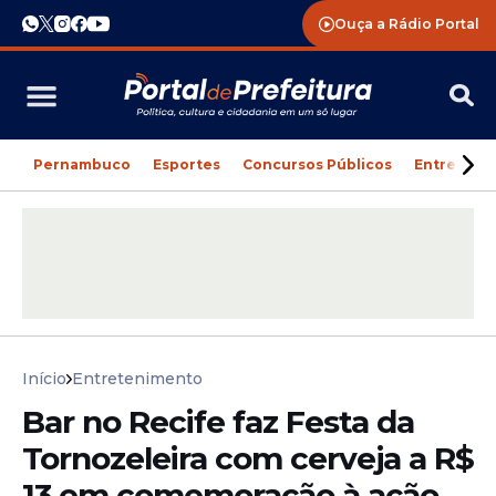
Ouça a Rádio Portal
Pernambuco
Esportes
Concursos Públicos
Entreteni
Início
Entretenimento
Bar no Recife faz Festa da
Tornozeleira com cerveja a R$
13 em comemoração à ação