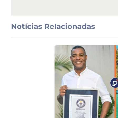
Pernambuco
De capital de Perna
cidade histórica: 7
curiosidades sobre O
Notícias Relacionadas
Veja Também
O conjunto histórico religioso da cidade
São Sebastião
, que reforçam a importânc
Brasil colonial.