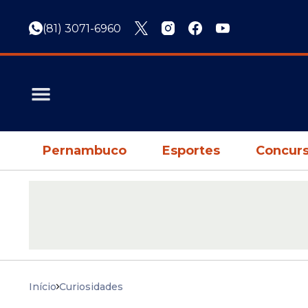
(81) 3071-6960
Pernambuco
Esportes
Concurs
Início
Curiosidades