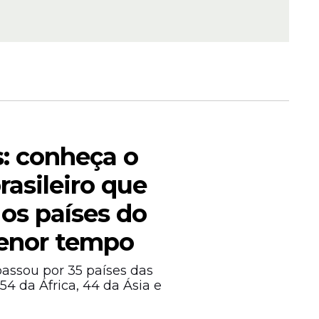
este
 confira
: conheça o
rasileiro que
 os países do
Capela de
enor tempo
ca no
passou por 35 países das
54 da África, 44 da Ásia e