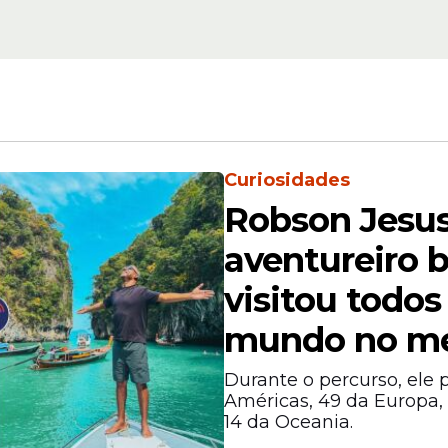
Beleza
mbuco a
Seis praias do Nord
entram em lista das
linda
melhores do mundo;
quais são
Curiosidades
Robson Jesus
aventureiro b
visitou todos
 também inclui o
Convento de Santo Antônio
e a
mundo no m
ia de Igarassu no desenvolvimento da fé católi
Durante o percurso, ele 
Américas, 49 da Europa, 
14 da Oceania.