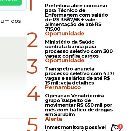
1
Prefeitura abre concurso
para Técnico de
Enfermagem com salário
de R$ 3.567,96 + vale-
o um dos
alimentação de até R$
715,00
2
Oportunidade
Ministério da Saúde
contrata banca para
processo seletivo com 300
vagas; confira cargos
3
Oportunidade
Transpetro anuncia
processo seletivo com 4.171
vagas e salários de até R$
15 mil; veja detalhes
4
Pernambuco
Operação Venatrix mira
grupo suspeito de
movimentar R$ 650 mil por
mês com tráfico de drogas
em Surubim
5
Alerta
Inmet monitora possível