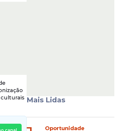
de
onização
 culturais
Mais Lidas
Oportunidade
no canal