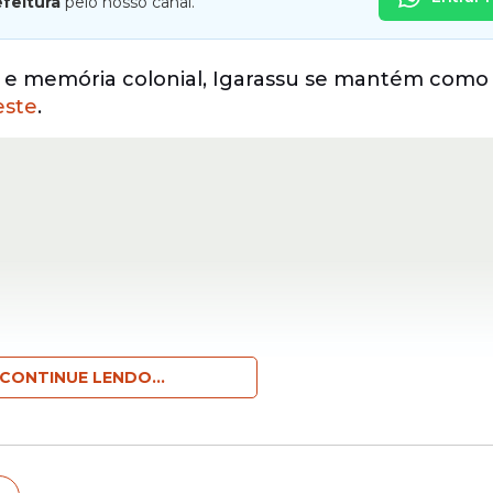
efeitura
pelo nosso canal.
ena e memória colonial, Igarassu se mantém com
este
.
CONTINUE LENDO...
nificado do nome