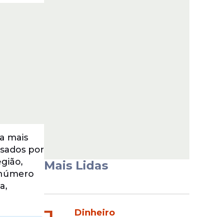
a mais
isados por
gião,
Mais Lidas
 número
a,
Dinheiro