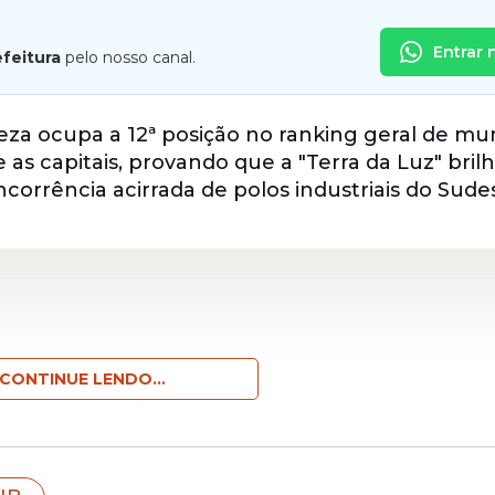
Entrar 
efeitura
pelo nosso canal.
za ocupa a 12ª posição no ranking geral de mun
re as capitais, provando que a "Terra da Luz" bri
corrência acirrada de polos industriais do Sude
CONTINUE LENDO...