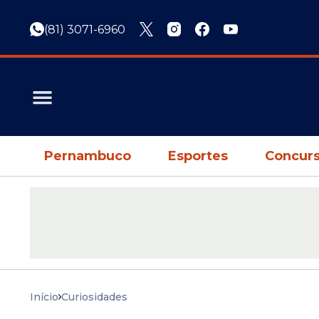
(81) 3071-6960
Pernambuco
Esportes
Concurs
Início
Curiosidades