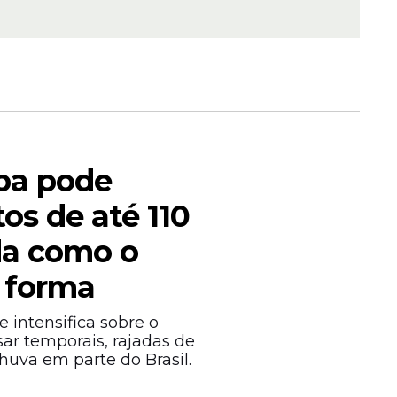
Já no
brio do
ba pode
os de até 110
bleia
da como o
á avança
gas pode
 forma
 intensifica sobre o
sar temporais, rajadas de
huva em parte do Brasil.