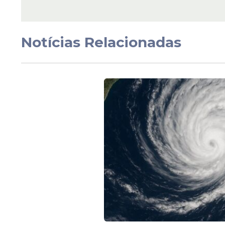
Maracanaú
(R$ 13,54 bi) e
Caucaia
(R$ 9,87
interior,
Sobral
e
Juazeiro do Norte
seguem
estado.
Notícias Relacionadas
Leia Também
Nordeste
Janela de R$ 34 milhõ
Superprédio na Beira
redefine o mercado d
em Fortaleza
Veja Também