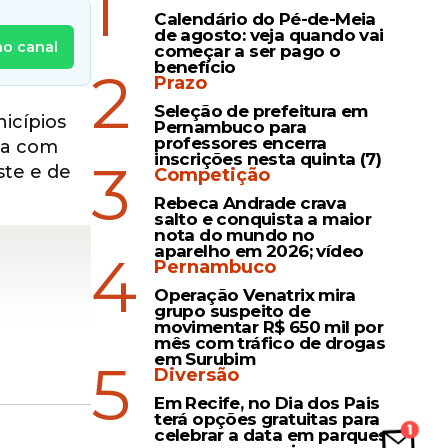
1
Calendário do Pé-de-Meia
de agosto: veja quando vai
no canal
começar a ser pago o
benefício
2
Prazo
Seleção de prefeitura em
icípios
Pernambuco para
professores encerra
lha com
inscrições nesta quinta (7)
3
ste e de
Competição
Rebeca Andrade crava
salto e conquista a maior
nota do mundo no
aparelho em 2026; vídeo
4
Pernambuco
Operação Venatrix mira
grupo suspeito de
movimentar R$ 650 mil por
mês com tráfico de drogas
em Surubim
5
Diversão
Em Recife, no Dia dos Pais
terá opções gratuitas para
celebrar a data em parques,