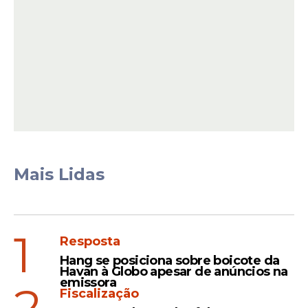
permanecendo invisíveis por meio de
tecnologias muito além da nossa
compreensão atual.
Mais Lidas
1
Resposta
Essa sociedade oculta poderia estar
Hang se posiciona sobre boicote da
operando a partir de regiões subterrâneas,
Havan à Globo apesar de anúncios na
emissora
como vulcões ativos ou áreas remotas,
2
Fiscalização
utilizando recursos que aparentariam ser