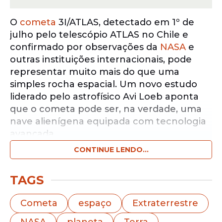
O
cometa
3I/ATLAS, detectado em 1º de
julho pelo telescópio ATLAS no Chile e
confirmado por observações da
NASA
e
outras instituições internacionais, pode
representar muito mais do que uma
simples rocha espacial. Um novo estudo
liderado pelo astrofísico Avi Loeb aponta
que o cometa pode ser, na verdade, uma
nave alienígena equipada com tecnologia
avançada.
CONTINUE LENDO...
Notícias pelo WhatsApp
Receba as notícias exclusivas do
Portal
TAGS
de Prefeitura
pelo nosso canal.
Cometa
espaço
Extraterrestre
Entrar no canal
NASA
planeta
Terra