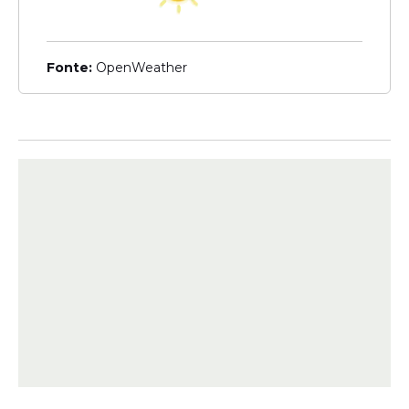
Fenômeno
Nasa anuncia quando irá
ocorrer eclipse solar mais
Fonte:
OpenWeather
longo da história; confira
quando
Veja Também
No estudo de Harvard, os pesquisadores
analisam dois cenários: um de natureza
exploratória, onde a nave busca estudar
outros mundos, e outro mais preocupante,