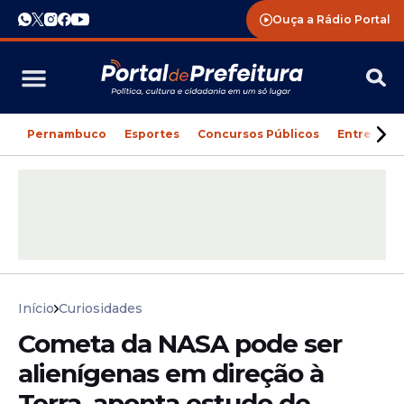
Ouça a Rádio Portal
Pernambuco
Esportes
Concursos Públicos
Entreteni
Início
Curiosidades
Cometa da NASA pode ser
alienígenas em direção à
Terra, aponta estudo de