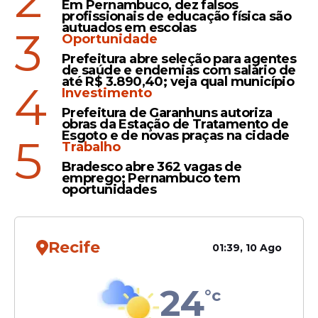
Em Pernambuco, dez falsos
"mágicos" aos olhos humanos. Os próprios
profissionais de educação física são
autuados em escolas
autores classificam a hipótese como
3
Oportunidade
"exótica", mas válida como ponto de
Prefeitura abre seleção para agentes
partida para futuras investigações
de saúde e endemias com salário de
até R$ 3.890,40; veja qual município
científicas.
4
Investimento
Prefeitura de Garanhuns autoriza
obras da Estação de Tratamento de
Esgoto e de novas praças na cidade
5
Leia Também
Trabalho
Bradesco abre 362 vagas de
emprego; Pernambuco tem
oportunidades
Webstories
Nasa descobre motivo pelo
qual Marte perdeu toda a
Recife
01:39, 10 Ago
sua água
24
°c