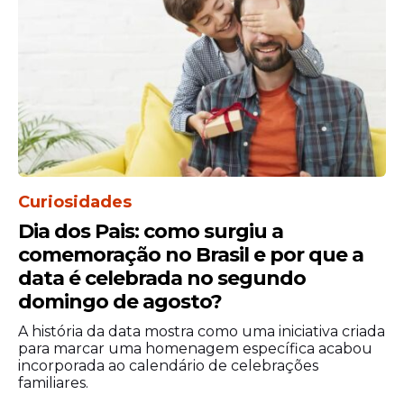
O
cometa 3I/ATLAS
é o terceiro objeto
interestelar já registrado pela astronomia
moderna. Ele não segue uma órbita
fechada em torno do Sol, o que confirma
sua origem fora do sistema solar. As
observações iniciais mostravam que ele
não representava risco à Terra, com uma
aproximação máxima de 1,8 unidade
astronômica (cerca de 270 milhões de km).
Curiosidades
No entanto, com as novas teorias,
Dia dos Pais: como surgiu a
cientistas levantam a possibilidade de um
comemoração no Brasil e por que a
contato intencional de origem alienígena.
data é celebrada no segundo
domingo de agosto?
A história da data mostra como uma iniciativa criada
para marcar uma homenagem específica acabou
incorporada ao calendário de celebrações
familiares.