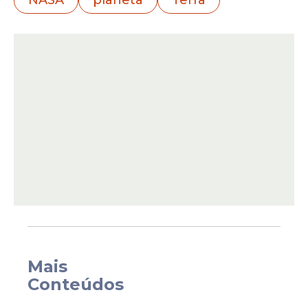
De acordo com Loeb e sua equipe, o
3I/ATLAS pode estar carregando sondas
tecnológicas que poderiam ser lançadas
em direção à
Terra
durante sua
aproximação a Marte. A hipótese foi
apresentada em um artigo publicado no
dia 16 de julho na plataforma
ResearchGate, por pesquisadores da
Universidade de Harvard
. O trabalho
técnico analisa a possibilidade teórica de
que o
cometa
seja uma forma de
tecnologia artificial de origem não
terrestre.
Mais
Conteúdos