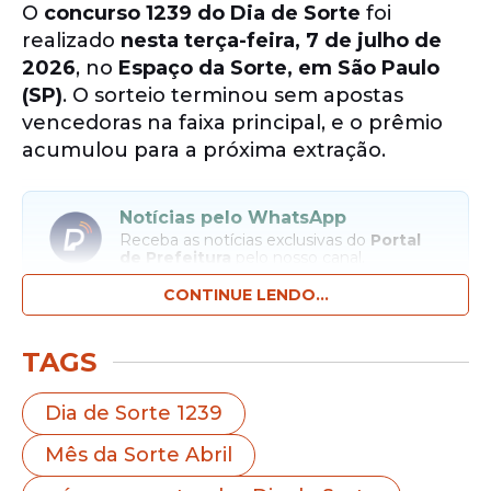
O
concurso 1239 do Dia de Sorte
foi
realizado
nesta terça-feira, 7 de julho de
2026
, no
Espaço da Sorte, em São Paulo
(SP)
. O sorteio terminou sem apostas
vencedoras na faixa principal, e o prêmio
acumulou para a próxima extração.
Notícias pelo WhatsApp
Receba as notícias exclusivas do
Portal
de Prefeitura
pelo nosso canal.
CONTINUE LENDO...
Entrar no canal
TAGS
As dezenas sorteadas foram
04, 08, 11, 14,
22, 24 e 31
. O
Mês da Sorte
foi
Abril
.
Dia de Sorte 1239
Mês da Sorte Abril