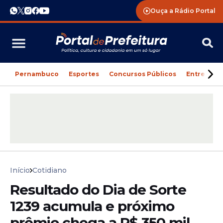
Ouça a Rádio Portal
Pernambuco
Esportes
Concursos Públicos
Entreteni
Início
Cotidiano
Resultado do Dia de Sorte
1239 acumula e próximo
prêmio chega a R$ 350 mil