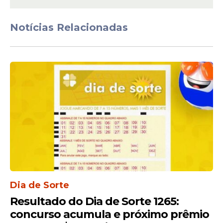
Notícias Relacionadas
Premiação completa do
Dia de Sorte 1239
Mesmo sem vencedor na faixa principal,
diversas apostas foram contempladas nas
demais categorias.
Dia de Sorte
A distribuição dos prêmios ficou da
seguinte forma:
Resultado do Dia de Sorte 1265:
concurso acumula e próximo prêmio
7 acertos:
não houve ganhadores
.