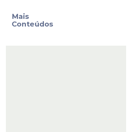
corretamente o Mês da Sorte.
Mais
Conteúdos
Confira os números
sorteados no concurso
1239
O resultado oficial do concurso foi:
04 – 08