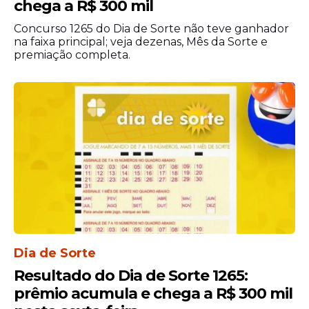
chega a R$ 300 mil
6 acertos:
35 apostas ganhadoras
, com
prêmio de
R$ 2.000,82
para cada uma.
Concurso 1265 do Dia de Sorte não teve ganhador
na faixa principal; veja dezenas, Mês da Sorte e
5 acertos:
965 apostas ganhadoras
,
premiação completa.
com prêmio individual de
R$ 25,00
.
4 acertos:
11.769 apostas ganhadoras
,
com prêmio de
R$ 5,00
para cada
aposta.
Mês da Sorte – Abril:
43.217 apostas
ganhadoras
, com prêmio de
R$ 2,50
.
Os resultados mostram que milhares de
participantes conseguiram algum retorno
por meio das faixas secundárias da
modalidade.
Mês da Sorte foi Abril
Dia de Sorte
Resultado do Dia de Sorte 1265:
Além dos sete números, o sorteio definiu
prêmio acumula e chega a R$ 300 mil
Abril
como o
Mês da Sorte
.