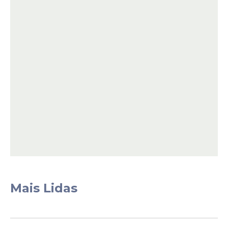
– 11 – 14 – 22 – 24 – 31.
Leia Também
Eita!
CBF tira CazéTV da disputa
pela Copa do Brasil apesar
de recordes históricos na
Copa do Mundo
Mais Lidas
Declaração
Cristiano Ronaldo equipara
Euro de 2016 à Copa do