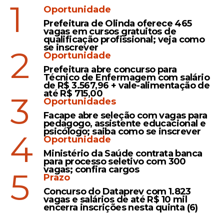
Mundo após eliminação de
1
Oportunidade
Portugal
Prefeitura de Olinda oferece 465
vagas em cursos gratuitos de
qualificação profissional; veja como
se inscrever
2
Oportunidade
Prefeitura abre concurso para
Veja Também
Técnico de Enfermagem com salário
de R$ 3.567,96 + vale-alimentação de
até R$ 715,00
3
Oportunidades
Facape abre seleção com vagas para
pedagogo, assistente educacional e
Mês da Sorte:
Abril
psicólogo; saiba como se inscrever
4
Oportunidade
Ministério da Saúde contrata banca
para processo seletivo com 300
vagas; confira cargos
5
Prazo
Concurso do Dataprev com 1.823
vagas e salários de até R$ 10 mil
encerra inscrições nesta quinta (6)