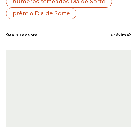
números sorteados Dia de Sorte
prêmio Dia de Sorte
Mais recente
Próxima
Como
nenhuma aposta acertou os sete
números
, o prêmio principal ficou
acumulado. A estimativa divulgada para o
próximo concurso, marcado para
08 de
julho de 2026
, é de
R$ 350.000,00
.
Além da faixa principal, milhares de
apostas receberam premiações por seis,
cinco e quatro acertos, além dos
apostadores que escolheram