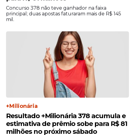
Concurso 378 não teve ganhador na faixa
principal; duas apostas faturaram mais de R$ 145
mil.
Os ganhadores devem observar
atentamente os prazos e regras para o
resgate dos prêmios. Valores líquidos de
até R$ 1.581,44 permitem a retirada em
qualquer unidade lotérica credenciada.
Prêmios acima desse patamar exigem que
+Milionária
o beneficiário compareça a uma agência
Resultado +Milionária 378 acumula e
da Caixa Econômica
Federal
para realizar o
estimativa de prêmio sobe para R$ 81
saque. O prazo de validade para a retirada
milhões no próximo sábado
do dinheiro encerra 90 dias após a data da