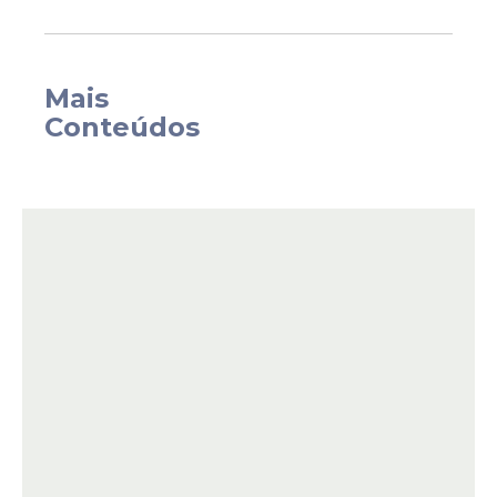
Mais
Conteúdos
Ganhadores e valores
distribuídos por faixa de
acerto
O concurso 845 apresentou um nível de
dificuldade elevado para os participantes
nesta segunda-feira. Além da ausência de