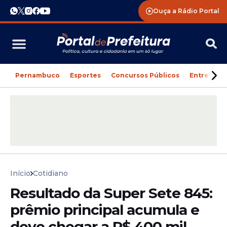
Ouça a Rádio Portal
Pernambuco
Esportes
Concursos Públicos
Entreteni
Início
Cotidiano
Resultado da Super Sete 845:
prêmio principal acumula e
deve chegar a R$ 400 mil