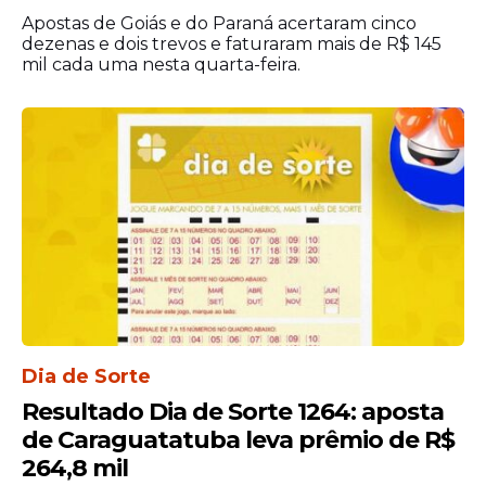
realização do sorteio oficial no Espaço da
Apostas de Goiás e do Paraná acertaram cinco
Sorte.
dezenas e dois trevos e faturaram mais de R$ 145
mil cada uma nesta quarta-feira.
O sistema de auditoria e a transmissão em
tempo real permitem que o público
acompanhe cada etapa da definição das
colunas. Para o próximo evento, a
estrutura de fiscalização segue o mesmo
rigor, assegurando que todos os
participantes concorram ao prêmio
acumulado com segurança. A conferência
minuciosa de cada coluna sorteada nesta
segunda-feira continua sendo a orientação
principal para os jogadores que possuem
Dia de Sorte
um bilhete físico ou digital em mãos.
Resultado Dia de Sorte 1264: aposta
de Caraguatatuba leva prêmio de R$
264,8 mil