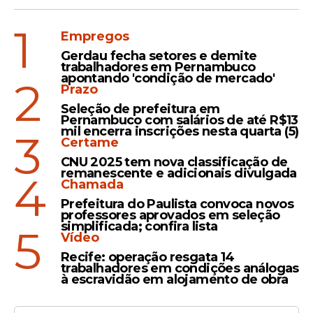
números em suas respectivas colunas,
somou 3.053 ganhadores com o valor fixo
1
de R$ 6,00.
A Caixa informou que a
Empregos
arrecadação total deste concurso atingiu
Gerdau fecha setores e demite
trabalhadores em Pernambuco
a marca de R$ 443.481,00.
apontando 'condição de mercado'
2
Prazo
Seleção de prefeitura em
Pernambuco com salários de até R$13
mil encerra inscrições nesta quarta (5)
3
Certame
CNU 2025 tem nova classificação de
remanescente e adicionais divulgada
4
Chamada
Prefeitura do Paulista convoca novos
professores aprovados em seleção
simplificada; confira lista
5
Vídeo
Recife: operação resgata 14
trabalhadores em condições análogas
à escravidão em alojamento de obra
Próximo sorteio e