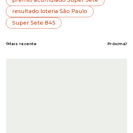
Entrar no canal
resultado loteria São Paulo
Super Sete 845
Os técnicos da instituição conduziram a
extração das bolas sob a supervisão de
Mais recente
Próxima
auditores para garantir a transparência de
todo o processo.
A sequência sorteada
para o concurso 845 apresentou os
seguintes números: o número 4 na
primeira coluna; o 2 na segunda; o 6 na
terceira; o 8 na quarta; o 8 na quinta; o 4
na sexta; e o 1 na sétima coluna.
Milhares
de brasileiros conferem agora seus
comprovantes para verificar possíveis
ganhos nas faixas de premiação
secundárias.