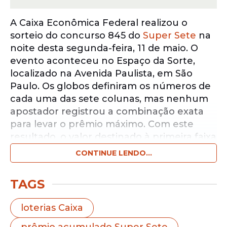
A Caixa Econômica Federal realizou o
sorteio do concurso 845 do
Super Sete
na
noite desta segunda-feira, 11 de maio. O
evento aconteceu no Espaço da Sorte,
localizado na Avenida Paulista, em São
Paulo. Os globos definiram os números de
cada uma das sete colunas, mas nenhum
apostador registrou a combinação exata
para levar o prêmio máximo. Com este
resultado, o valor destinado à primeira faixa
acumulou novamente e a
estimativa para
CONTINUE LENDO...
o sorteio de quarta-feira subiu para R$
400 mil.
TAGS
Notícias pelo WhatsApp
loterias Caixa
Receba as notícias exclusivas do
Portal
de Prefeitura
pelo nosso canal.
prêmio acumulado Super Sete