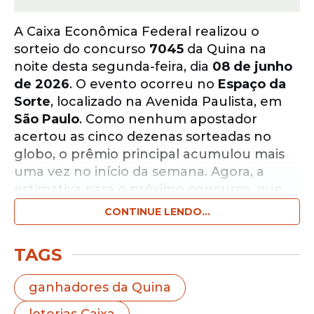
A Caixa Econômica Federal realizou o
sorteio do concurso
7045
da Quina na
noite desta segunda-feira, dia
08 de junho
de 2026
. O evento ocorreu no
Espaço da
Sorte
, localizado na Avenida Paulista, em
São Paulo
. Como nenhum apostador
acertou as cinco dezenas sorteadas no
globo, o prêmio principal acumulou mais
uma vez no início da semana. Agora, a
estimativa para o próximo concurso, que
acontece nesta terça-feira (
09/06
), atinge
CONTINUE LENDO...
o patamar de
R$ 8.500.000,00
.
TAGS
Notícias pelo WhatsApp
Receba as notícias exclusivas do
Portal
ganhadores da Quina
de Prefeitura
pelo nosso canal.
loterias Caixa