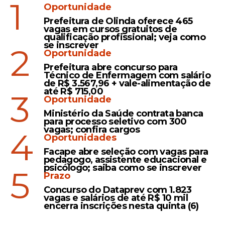
1
Oportunidade
A arrecadação total deste concurso somou
R$ 10.311.189,00
. Esse número reflete a
Prefeitura de Olinda oferece 465
vagas em cursos gratuitos de
procura constante nas unidades lotéricas e
qualificação profissional; veja como
se inscrever
nos canais digitais nesta segunda-feira,
2
Oportunidade
embalada pelo interesse contínuo dos
Prefeitura abre concurso para
apostadores. A Quina mantém uma base
Técnico de Enfermagem com salário
de R$ 3.567,96 + vale-alimentação de
fiel de participantes devido à sua
até R$ 715,00
3
periodicidade diária, oferecendo chances
Oportunidade
de vitória de segunda a sábado. Além de
Ministério da Saúde contrata banca
pagar os prêmios, a arrecadação das
para processo seletivo com 300
vagas; confira cargos
4
Loterias Caixa
financia projetos sociais
Oportunidades
essenciais em áreas como educação,
Facape abre seleção com vagas para
esporte e segurança pública.
pedagogo, assistente educacional e
psicólogo; saiba como se inscrever
5
Prazo
Os cidadãos que desejam concorrer ao
Concurso do Dataprev com 1.823
prêmio de
R$ 8,5 milhões
no concurso
vagas e salários de até R$ 10 mil
7046
podem registrar suas apostas até as
encerra inscrições nesta quinta (6)
19h (horário de Brasília)
desta terça-feira.