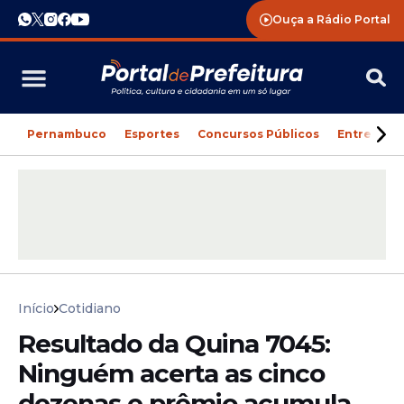
Ouça a Rádio Portal
Pernambuco
Esportes
Concursos Públicos
Entreteni
Início
Cotidiano
Resultado da Quina 7045:
Ninguém acerta as cinco
dezenas e prêmio acumula