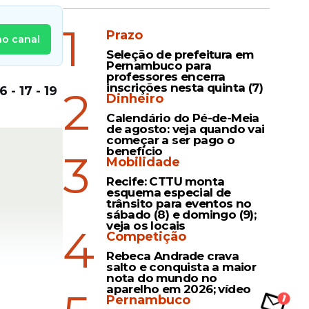
1
Prazo
no canal
Seleção de prefeitura em
Pernambuco para
professores encerra
inscrições nesta quinta (7)
2
6 - 17 - 19
Dinheiro
Calendário do Pé-de-Meia
de agosto: veja quando vai
começar a ser pago o
benefício
3
Mobilidade
Recife: CTTU monta
esquema especial de
trânsito para eventos no
sábado (8) e domingo (9);
veja os locais
4
Competição
Rebeca Andrade crava
salto e conquista a maior
nota do mundo no
aparelho em 2026; vídeo
Pernambuco