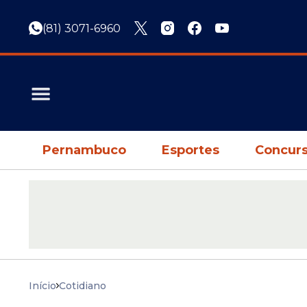
(81) 3071-6960
Pernambuco
Esportes
Concurs
Início
Cotidiano