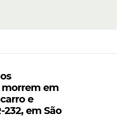
0
. Além
s menores
e prazo
hos
sto de
s morrem em
segunda-
 carro e
R-232, em São