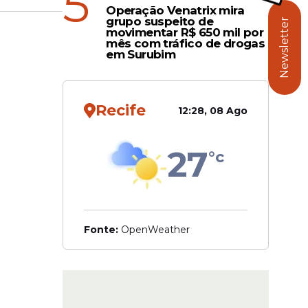
5
Operação Venatrix mira
grupo suspeito de
O estado
Newsletter
movimentar R$ 650 mil por
u sua
mês com tráfico de drogas
em Surubim
 registro
ce a um
Recife
eria
12:28, 08 Ago
a formação
27
°c
rias. O
grupo, a
Fonte:
OpenWeather
R$
mite