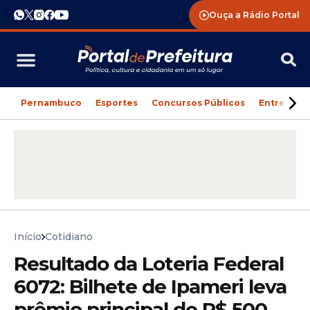
Ouça a Rádio Portal
Pernambuco
Esportes
Concursos Públicos
Entreteni
Início
Cotidiano
Resultado da Loteria Federal
6072: Bilhete de Ipameri leva
prêmio principal de R$ 500