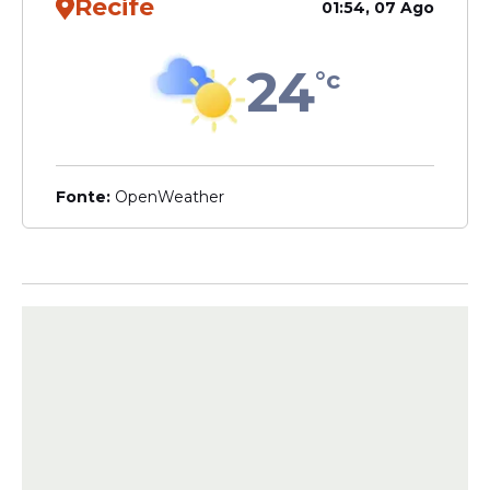
Recife
01:54, 07 Ago
24
°c
A cidade de
Dois Córregos
, também no
território do estado de
São Paulo
, fechou a
lista de ganhadores das cinco faixas
principais. A Lotérica D'Avila da Sorte
Fonte:
OpenWeather
realizou a venda do bilhete de número
038828, dando ao proprietário do papel a
quantia exata de R$ 20.503,00.
Procedimentos e regras
para o resgate do
dinheiro
Os cidadãos que guardam os bilhetes
sorteados neste fim de semana precisam
adotar alguns cuidados burocráticos para