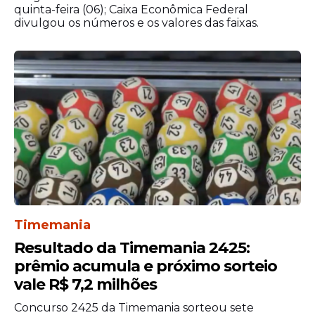
máximo de 90 dias corridos para
quinta-feira (06); Caixa Econômica Federal
movimentar o dinheiro na agência,
divulgou os números e os valores das faixas.
contados a partir da data de realização do
sorteio. O governo federal recolhe os
prêmios que os apostadores esquecem
após esse período limite e repassa o
dinheiro integralmente para o Fundo de
Financiamento Estudantil, o Fies, que
financia o estudo de jovens em
universidades.
Timemania
Resultado da Timemania 2425:
prêmio acumula e próximo sorteio
vale R$ 7,2 milhões
Concurso 2425 da Timemania sorteou sete