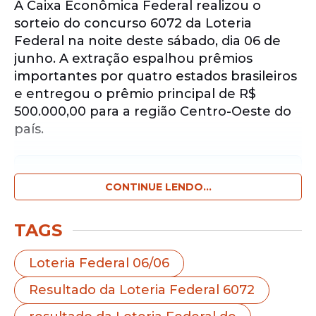
A Caixa Econômica Federal realizou o
sorteio do concurso 6072 da Loteria
Federal na noite deste sábado, dia 06 de
junho. A extração espalhou prêmios
importantes por quatro estados brasileiros
e entregou o prêmio principal de R$
500.000,00 para a região Centro-Oeste do
país.
Notícias pelo WhatsApp
Receba as notícias exclusivas do
CONTINUE LENDO...
Portal
de Prefeitura
pelo nosso canal.
TAGS
Entrar no canal
Loteria Federal 06/06
Muitos apostadores mantém uma forte
Resultado da Loteria Federal 6072
preferência pela Loteria Federal por conta
da mecânica tradicional que a Caixa adota