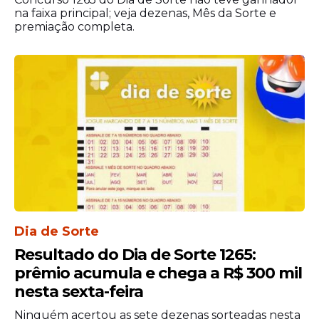
na faixa principal; veja dezenas, Mês da Sorte e
souber do resultado oficial. Essa assinatura
premiação completa.
vincula o papel ao comprador e impede
que terceiros retirem o montante de
forma ilegal se encontrarem o bilhete na
rua por acidente.
Dia de Sorte
Resultado do Dia de Sorte 1265:
prêmio acumula e chega a R$ 300 mil
nesta sexta-feira
Os novos ganhadores possuem o prazo
Ninguém acertou as sete dezenas sorteadas nesta