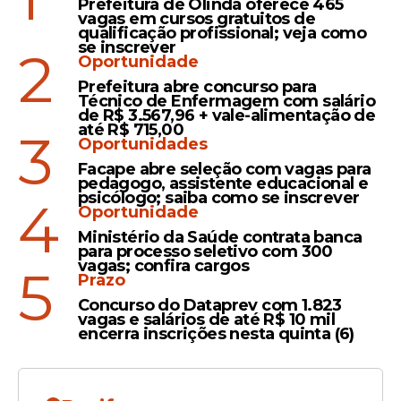
Prefeitura de Olinda oferece 465
montante de R$ 30.000,00.
vagas em cursos gratuitos de
qualificação profissional; veja como
se inscrever
2
O interior paulista concentrou os dois
Oportunidade
últimos prêmios principais da rodada deste
Prefeitura abre concurso para
sábado. A casa lotérica Casa da Sorte
Técnico de Enfermagem com salário
de R$ 3.567,96 + vale-alimentação de
Loterias, situada no município de
até R$ 715,00
3
Catanduva, em São Paulo
, vendeu o
Oportunidades
bilhete número 071865, o que rendeu uma
Facape abre seleção com vagas para
pedagogo, assistente educacional e
recompensa de R$ 25.000,00 para o cliente
psicólogo; saiba como se inscrever
4
da unidade.
Oportunidade
Ministério da Saúde contrata banca
para processo seletivo com 300
vagas; confira cargos
5
Prazo
Concurso do Dataprev com 1.823
vagas e salários de até R$ 10 mil
encerra inscrições nesta quinta (6)