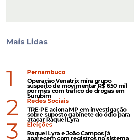
Mais Lidas
1
Pernambuco
A maior culpada por esse
Operação Venatrix mira grupo
suspeito de movimentar R$ 650 mil
estrangulamento da renda familiar é a taxa
por mês com tráfico de drogas em
básica de
juros
, a
Selic
, que saiu de 12,25%,
Surubim
2
Redes Sociais
no fim de 2024, para 15% ao ano, em 2025.
TRE-PE aciona MP em investigação
O que significa dizer que ficou mais caro
sobre suposto gabinete do ódio para
realizar compras parceladas, o que leva as
atacar Raquel Lyra
3
Eleições
famílias a frearem o consumo de itens
Raquel Lyra e João Campos já
supérfluos, como eletrodomésticos e
aparecem com registros no sistema