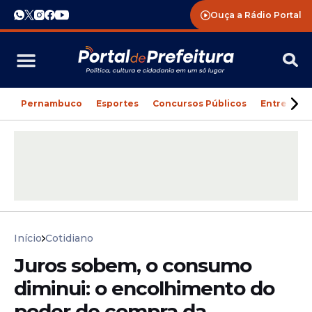
Ouça a Rádio Portal
Pernambuco
Esportes
Concursos Públicos
Entreteni
Início
Cotidiano
Juros sobem, o consumo
diminui: o encolhimento do
poder de compra da