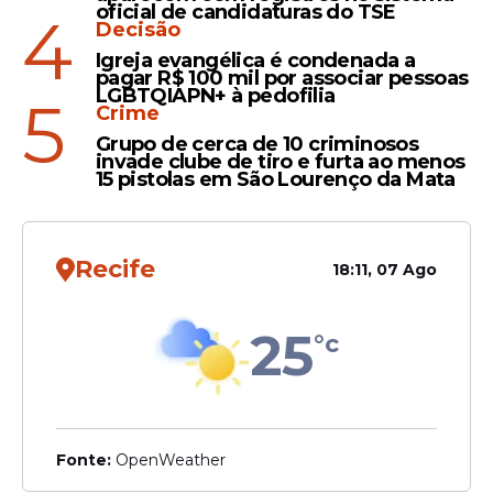
cosméticos.
oficial de candidaturas do TSE
4
Decisão
Contudo, os economistas fazem um aviso,
Igreja evangélica é condenada a
pagar R$ 100 mil por associar pessoas
o aumento da
inadimplência
não é algo
LGBTQIAPN+ à pedofilia
5
exclusivo do Nordeste. O Brasil soma 81,7
Crime
milhões de pessoas inadimplentes. Mas é
Grupo de cerca de 10 criminosos
invade clube de tiro e furta ao menos
na região que se vê uma maior intensidade
15 pistolas em São Lourenço da Mata
dessa onda.
Recife
18:11, 07 Ago
25
°c
Fonte:
OpenWeather