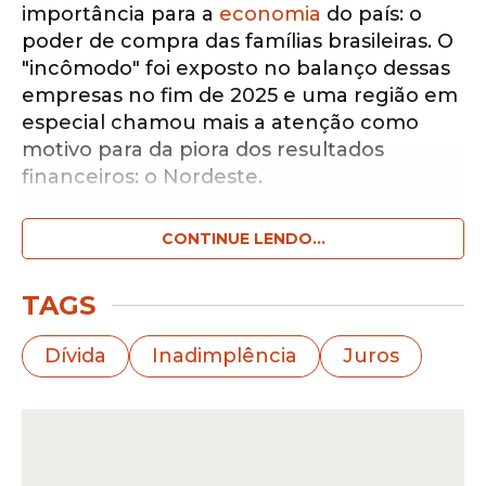
importância para a
economia
do país: o
poder de compra das famílias brasileiras. O
"incômodo" foi exposto no balanço dessas
empresas no fim de 2025 e uma região em
especial chamou mais a atenção como
motivo para da piora dos resultados
financeiros: o Nordeste.
CONTINUE LENDO...
Notícias pelo WhatsApp
Receba as notícias exclusivas do
Portal
de Prefeitura
pelo nosso canal.
TAGS
Entrar no canal
Dívida
Inadimplência
Juros
Natura, Grupo Mateus e Casas Bahia
relatam considerável queda nas vendas,
a marca de cosméticos aponta diminuição