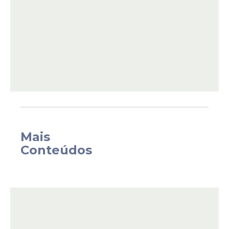
de receita de até 2,2% no país, no último
trimestre de 2025. Já o Grupo Mateus
apontou cerca de 8% a menos em seu
faturamento, comparado ao ano de 2024.
Mais
Conteúdos
Nas Casa Bahia o porblema vai além do
encolhimento na quantidade de vendas, o
endividamento das famílias nordestinas