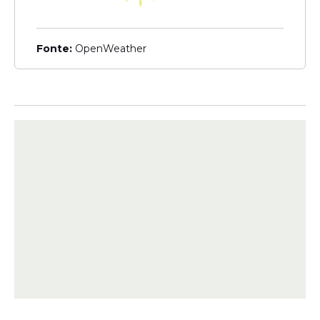
Everton Felipe da Costa Alves, o suspeito
de 27 anos de assassinar a facadas o irmão
mais novo, de 22, no bairro de Jardim São
Fonte:
OpenWeather
Paulo, na Zona Oeste da capital
pernambucana, foi preso na noite da
última quarta-feira, 11 de março, na estação
do Barro, do Metrô do Recife, após uma
mulher
fazer o reconhecimento do
homem.