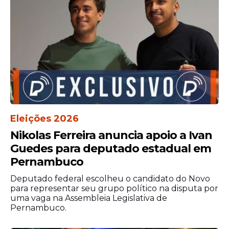
Informações preliminares apontam que o
conflito entre ambos iniciou-se após o
agressor encontrar o irmão mais novo
Eleições 2026
bebendo com um amigo. O homem, que
Nikolas Ferreira anuncia apoio a Ivan
seria uma pessoa em situação de rua, teria
Guedes para deputado estadual em
ficado revoltado ao saber que jovem
Pernambuco
estaria morando com os pais, sendo então
o possível motivo para começar a primeira
Deputado federal escolheu o candidato do Novo
discussão.
para representar seu grupo político na disputa por
uma vaga na Assembleia Legislativa de
Pernambuco.