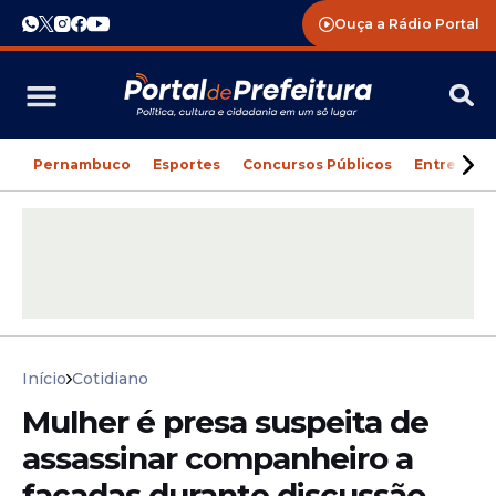
Ouça a Rádio Portal
Pernambuco
Esportes
Concursos Públicos
Entreteni
Início
Cotidiano
Mulher é presa suspeita de
assassinar companheiro a
facadas durante discussão