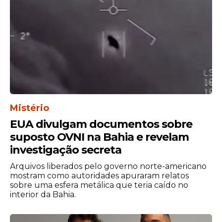
Na quinta (12), Everton foi encaminhado
para a audiência de custódia.
Mistério
Entenda o crime
EUA divulgam documentos sobre
De acordo com a PCPE, Elton levou as
suposto OVNI na Bahia e revelam
facadas após uma briga. Depois de
investigação secreta
cometer o crime, o autor fugiu do local.
Arquivos liberados pelo governo norte-americano
mostram como autoridades apuraram relatos
sobre uma esfera metálica que teria caído no
interior da Bahia.