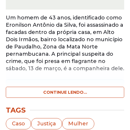
Um homem de 43 anos, identificado como
Eronilson Antônio da Silva, foi assassinado a
facadas dentro da própria casa, em Alto
Dois Irmãos, bairro localizado no município
de Paudalho, Zona da Mata Norte
pernambucana. A principal suspeita do
crime, que foi presa em flagrante no
sábado, 13 de março, é a companheira dele.
Notícias pelo WhatsApp
Receba as notícias exclusivas do
CONTINUE LENDO...
Portal
de Prefeitura
pelo nosso canal.
TAGS
Entrar no canal
Caso
Justiça
Mulher