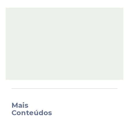
Ana Flávia Manoela de Santana Neto, de 45
anos, foi localizada pela polícia após
cometer o crime e foi levada para a
delegacia.
Mais
De acordo com informações preliminares,
Conteúdos
o casal consumia bebida alcoólica quando
iniciou-se um desentendimento dentro do