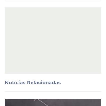
A vítima fatal, identificada como Elton Luiz
da Costa Alves, foi morta com golpes de
faca na madrugada da mesma quarta (11).
A
Polícia
Civil de Pernambuco (
PCPE
)
informou que o suspeito foi autuado em
flagrante delito e levado para o
Departamento de Homicídios e Proteção à
Pessoa (DHPP), para o realização de
procedimentos cabíveis e ficou à
disposição da
Justiça
.
Notícias Relacionadas