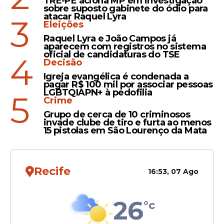
TRE-PE aciona MP em investigação
sobre suposto gabinete do ódio para
atacar Raquel Lyra
3
Eleições
Raquel Lyra e João Campos já
Homicídio
aparecem com registros no sistema
oficial de candidaturas do TSE
Recife: homem é
4
Decisão
assassinado a facadas pelo
Igreja evangélica é condenada a
próprio irmão após
pagar R$ 100 mil por associar pessoas
discussão
LGBTQIAPN+ à pedofilia
5
Crime
Grupo de cerca de 10 criminosos
invade clube de tiro e furta ao menos
15 pistolas em São Lourenço da Mata
Veja Também
Recife
16:53, 07 Ago
26
°c
Homem mata irmão