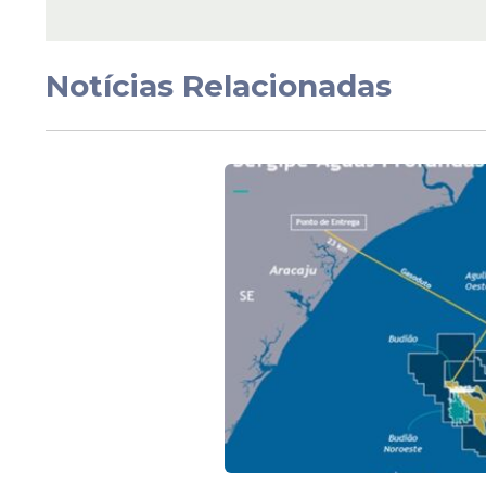
Inmet: Pernambuco 
três áreas sob alerta
amarelo de chuva ne
Notícias Relacionadas
segunda (27)
Veja Também
No
Agreste
e na Zona da Mata, os produt
observar o céu. A chuva de até 50 mm po
exige atenção com equipamentos e mater
é a melhor ferramenta de prevenção. O i
oferecer dados precisos que ajudem o cid