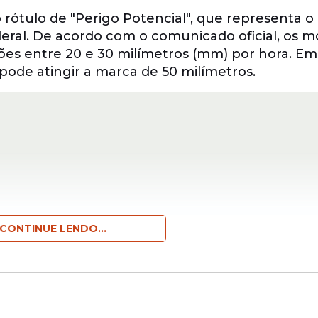
rótulo de "Perigo Potencial", que representa o 
ederal. De acordo com o comunicado oficial, os 
ões entre 20 e 30 milímetros (mm) por hora. Em
 pode atingir a marca de 50 milímetros.
CONTINUE LENDO...
lembrete para que a população mantenha a ate