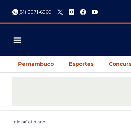
(81) 3071-6960
Pernambuco
Esportes
Concurs
Início
Cotidiano