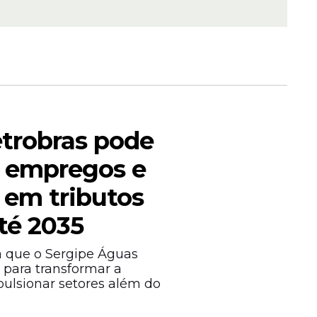
ma de
os e
tos
etrobras pode
l empregos e
 em tributos
té 2035
recisam
tremo,
a que o Sergipe Águas
o correta
 para transformar a
 para
ulsionar setores além do