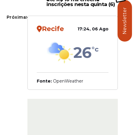
e entre
inscrições nesta quinta (6)
Newsletter
Próxima
 o
as
Recife
17:24, 06 Ago
26
°c
Fonte:
OpenWeather