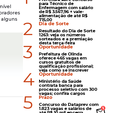
para Técnico de
nível
Enfermagem com salário
de R$ 3.567,96 + vale-
moradores
alimentação de até R$
 alguns
715,00
2
Dia de Sorte
Resultado do Dia de Sorte
1263: veja os números
sorteados e a premiação
desta terça-feira
3
Oportunidade
Prefeitura de Olinda
oferece 465 vagas em
cursos gratuitos de
qualificação profissional;
veja como se inscrever
4
Oportunidade
Ministério da Saúde
contrata banca para
processo seletivo com 300
vagas; confira cargos
5
Prazo
Concurso do Dataprev com
nção
1.823 vagas e salários de
até R$ 10 mil encerra